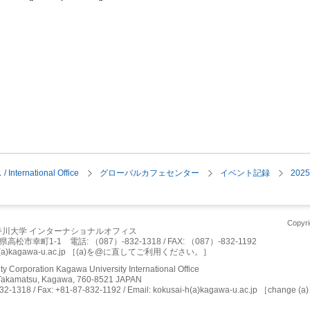
rnational Office
グローバルカフェセンター
イベント記録
202
Copyri
川大学 インターナショナルオフィス
県高松市幸町1-1 電話: （087）-832-1318 / FAX: （087）-832-1192
ai-h(a)kagawa-u.ac.jp ［(a)を@に直してご利用ください。］
ty Corporation Kagawa University International Office
 Takamatsu, Kagawa, 760-8521 JAPAN
32-1318 / Fax: +81-87-832-1192 / Email: kokusai-h(a)kagawa-u.ac.jp ［change (a