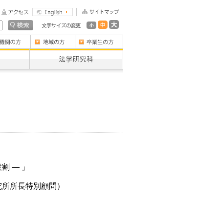
割 ― 」
究所所長特別顧問）