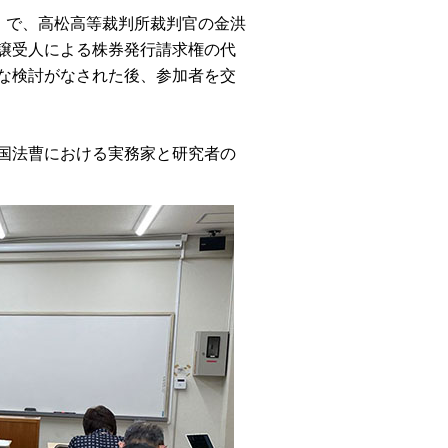
」で、高松高等裁判所裁判官の金洪
譲受人による株券発行請求権の代
な検討がなされた後、
参加者を交
国法曹における実務家と研究者の