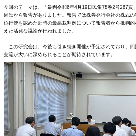
今回のテーマは、「最判令和
6
年
4
月
19
日民集
78
巻
2
号
267
頁
周氏から報告がありました。報告では株券発行会社の株式の
位行使を認めた近時の最高裁判例について報告者から批判的
えた活発な議論が行われました。
この研究会は、今後も引き続き開催が予定されており、四
交流が大いに深められることが期待されています。