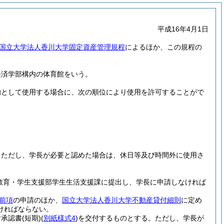
平成16年4月1日
国立大学法人香川大学固定資産管理規程
によるほか、この規程の
経済学部構内の体育館をいう。
的として使用する場合に、次の順位により使用を許可することがで
。
ただし、学長が必要と認めた場合は、休日等及び時間外に使用さ
教育・学生支援部学生生活支援課に提出し、学長に申請しなければ
前項
の申請のほか、
国立大学法人香川大学不動産貸付細則
に定め
ければならない。
付承認書
(短期)
(
別紙様式4
)
を交付するものとする。
ただし、学長が