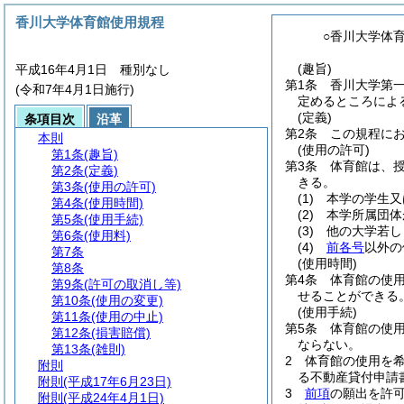
香川大学体育館使用規程
○香川大学体
(趣旨)
平成16年4月1日 種別なし
第1条
香川大学第
(令和7年4月1日施行)
定めるところによ
(定義)
条項目次
沿革
第2条
この規程に
本則
(使用の許可)
第1条
(趣旨)
第3条
体育館は、
第2条
(定義)
きる。
第3条
(使用の許可)
(1)
本学の学生又
第4条
(使用時間)
(2)
本学所属団体
第5条
(使用手続)
(3)
他の大学若し
第6条
(使用料)
(4)
前各号
以外の
第7条
(使用時間)
第8条
第4条
体育館の使用
第9条
(許可の取消し等)
せることができる
第10条
(使用の変更)
(使用手続)
第11条
(使用の中止)
第5条
体育館の使
第12条
(損害賠償)
ならない。
第13条
(雑則)
2
体育館の使用を
附則
る不動産貸付申請
附則
(平成17年6月23日)
3
前項
の願出を許
附則
(平成24年4月1日)