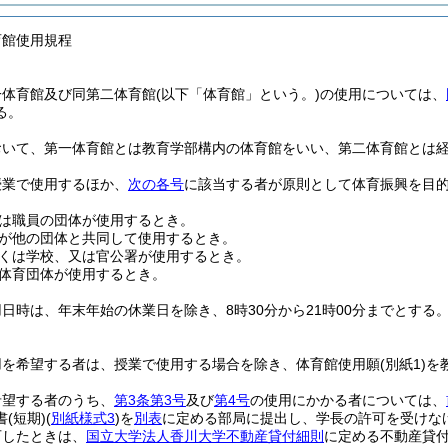
育館使用規程
一体育館及び同第二体育館
(以下「体育館」という。)
の使用については、
る。
おいて、第一体育館とは教育学部構内の体育館をいい、第二体育館とは
授業で使用するほか、
次の各号
に該当する者が原則として体育振興を目
は職員の団体が使用するとき。
が他の団体と共同して使用するとき。
くは学校、又は官公署が使用するとき。
体育団体が使用するとき。
日時は、年末年始の休業日を除き、8時30分から21時00分までとする
。
用を希望する者は、授業で使用する場合を除き、体育館使用願
(別紙1)
を
希望する者のうち、
第3条第3号
及び
第4号
の使用にかかる者については、
書
(短期)
(
別紙様式3
)
を
別表
に定める部局に提出し、学長の許可を受けな
可したときは、
国立大学法人香川大学不動産貸付細則
に定める不動産貸