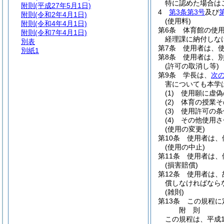
特に認めた場合は
附則
(平成27年5月1日)
4
第3条第3号
及び
附則
(令和2年4月1日)
(使用料)
附則
(令和4年4月1日)
第6条
体育館の使
附則
(令和7年4月1日)
経理課に納付しな
別表
第7条
使用者は、
別紙1
第8条
使用者は、
(許可の取消し等)
第9条
学長は、
次
害についても本学
(1)
使用願に虚偽
(2)
体育の授業そ
(3)
使用許可の条
(4)
その他使用さ
(使用の変更)
第10条
使用者は、
(使用の中止)
第11条
使用者は、
(損害賠償)
第12条
使用者は、
償しなければなら
(雑則)
第13条
この規程に
附
則
この規程は、平成1