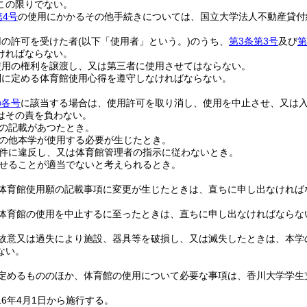
この限りでない。
第4号
の使用にかかるその他手続きについては、国立大学法人不動産貸付
用の許可を受けた者
(以下「使用者」という。)
のうち、
第3条第3号
及び
第
ければならない。
使用の権利を譲渡し、又は第三者に使用させてはならない。
別に定める体育館使用心得を遵守しなければならない。
の各号
に該当する場合は、使用許可を取り消し、使用を中止させ、又は
はその責を負わない。
の記載があつたとき。
の他本学が使用する必要が生じたとき。
件に違反し、又は体育館管理者の指示に従わないとき。
せることが適当でないと考えられるとき。
体育館使用願の記載事項に変更が生じたときは、直ちに申し出なければ
体育館の使用を中止するに至ったときは、直ちに申し出なければならな
故意又は過失により施設、器具等を破損し、又は滅失したときは、本学
ない。
定めるもののほか、体育館の使用について必要な事項は、香川大学学生
6年4月1日から施行する。