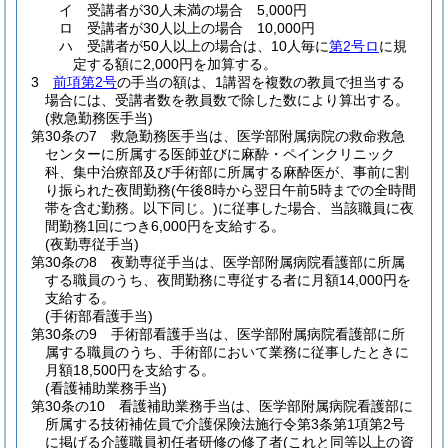
イ
受講者が30人未満の場合 5,000円
ロ
受講者が30人以上の場合 10,000円
ハ
受講者が50人以上の場合は、10人毎に
第2号ロ
に規
定する額に2,000円を加算する。
3
前項第2号
の手当の額は、1講習を複数の教員で担当する
場合には、受講者数を教員数で除した数により算出する。
(救急勤務医手当)
第30条の7
救急勤務医手当は、医学部附属病院の救命救急
センターに所属する医師並びに麻酔・ペインクリニック
科、集中治療部及び手術部に所属する麻酔医が、事前に割
り振られた夜間勤務
(午後8時から翌日午前5時までの全時間
帯を含む勤務。以下同じ。)
に従事した場合、当該職員に夜
間勤務1回につき6,000円を支給する。
(夜勤専従手当)
第30条の8
夜勤専従手当は、医学部附属病院看護部に所属
する職員のうち、夜間勤務に専従する者に月額14,000円を
支給する。
(手術部看護手当)
第30条の9
手術部看護手当は、医学部附属病院看護部に所
属する職員のうち、手術部において業務に従事したときに
月額18,500円を支給する。
(看護補助業務手当)
第30条の10
看護補助業務手当は、医学部附属病院看護部に
所属する技術補佐員で介護保険法施行令第3条第1項第2号
に掲げる介護職員初任者研修の修了者
(これと同等以上の資