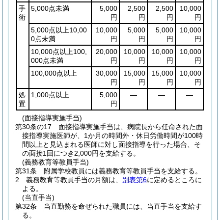
手
5,000点未満
5,000
2,500
2,500
10,000
術
円
円
円
円
5,000点以上10,00
10,000
5,000
5,000
10,000
0点未満
円
円
円
円
10,000点以上100,
20,000
10,000
10,000
10,000
000点未満
円
円
円
円
100,000点以上
30,000
15,000
15,000
10,000
円
円
円
円
処
1,000点以上
5,000
―
―
―
置
円
(面接指導実施手当)
第30条の17
面接指導実施手当は、病院長から任命された面
接指導実施医師が、1か月の時間外・休日労働時間が100時
間以上と見込まれる医師に対し面接指導を行った場合、そ
の面接1回につき2,000円を支給する。
(義務教育等教員手当)
第31条
附属学校教員には義務教育等教員手当を支給する。
2
義務教育等教員手当の月額は、
別表第6
に定めるところに
よる。
(当直手当)
第32条
当直勤務を命ぜられた職員には、当直手当を支給す
る。