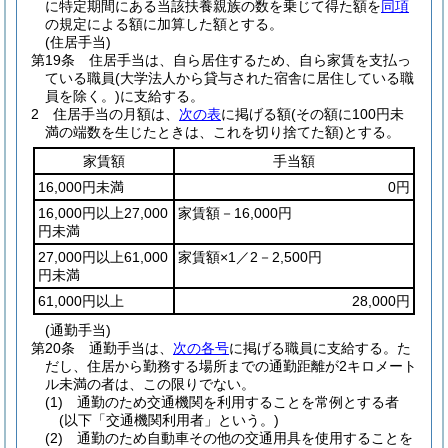
に特定期間にある当該扶養親族の数を乗じて得た額を
同項
の規定による額に加算した額とする。
(住居手当)
第19条
住居手当は、自ら居住するため、自ら家賃を支払っ
ている職員
(大学法人から貸与された宿舎に居住している職
員を除く。)
に支給する。
2
住居手当の月額は、
次の表
に掲げる額
(その額に100円未
満の端数を生じたときは、これを切り捨てた額)
とする。
家賃額
手当額
16,000円未満
0円
16,000円以上27,000
家賃額－16,000円
円未満
27,000円以上61,000
家賃額×1／2－2,500円
円未満
61,000円以上
28,000円
(通勤手当)
第20条
通勤手当は、
次の各号
に掲げる職員に支給する。
た
だし、住居から勤務する場所までの通勤距離が2キロメート
ル未満の者は、この限りでない。
(1)
通勤のため交通機関を利用することを常例とする者
(以下「交通機関利用者」という。)
(2)
通勤のため自動車その他の交通用具を使用することを