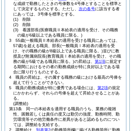
な成績で勤務したときの号俸数を4号俸とすることを標準と
して決定するものとする。
ただし、
次の各号
に該当する者
にあっては、3号俸を標準とする。
(1)
削除
(2)
削除
(3)
看護部長
(医療職員Ⅱ本給表の適用を受け、その職務
の級が6級以上である職員に限る。)
3
55歳
(一般職員Ⅱ本給表の適用を受ける職員にあっては、
57歳)
を超える職員、部長
(一般職員Ⅰ本給表の適用を受
け、その職務の級が8級以上である職員に限る。)
並びに教
授及び附属病院長
(教育職員Ⅰ本給表の適用を受け、その職
務の級が5級である職員に限る。)
の昇給は、
第1項
に規定す
る期間におけるその者の勤務成績が特に良好以上である場
合に限り行うものとする。
4
職員の昇給は、その属する職務の級における最高の号俸を
超えて行うことができない。
5
職員の勤務成績が特に優秀である場合には、
第2項
の規定
にかかわらず、それらの号俸を超えて昇給させることがあ
る。
(調整給)
第13条
同一の本給表を適用する職員のうち、業務の複雑
性、困難若しくは責任の度又は勤労の強度、勤務時間、勤
労環境等その他労働条件に差異があると認めるものについ
ては、調整給を支給する。
2
調整給は、
別表第2
の勤務箇所欄に掲げる勤務箇所に勤務