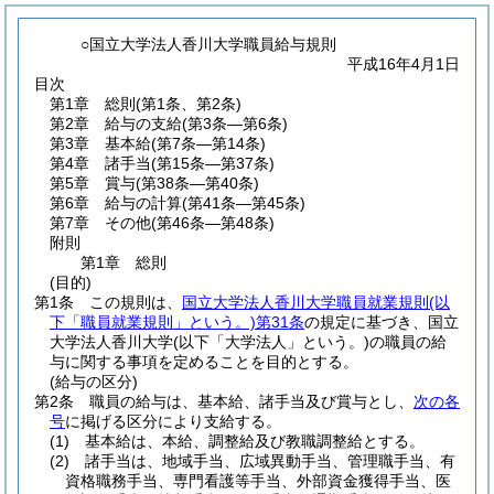
○国立大学法人香川大学職員給与規則
平成16年4月1日
目次
第1章
総則
(第1条、第2条)
第2章
給与の支給
(第3条―第6条)
第3章
基本給
(第7条―第14条)
第4章
諸手当
(第15条―第37条)
第5章
賞与
(第38条―第40条)
第6章
給与の計算
(第41条―第45条)
第7章
その他
(第46条―第48条)
附則
第1章
総則
(目的)
第1条
この規則は、
国立大学法人香川大学職員就業規則
(以
下「職員就業規則」という。)
第31条
の規定に基づき、国立
大学法人香川大学
(以下「大学法人」という。)
の職員の給
与に関する事項を定めることを目的とする。
(給与の区分)
第2条
職員の給与は、基本給、諸手当及び賞与とし、
次の各
号
に掲げる区分により支給する。
(1)
基本給は、本給、調整給及び教職調整給とする。
(2)
諸手当は、地域手当、広域異動手当、管理職手当、有
資格職務手当、専門看護等手当、外部資金獲得手当、医