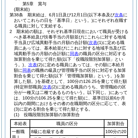
第5章
賞与
(期末給)
第38条
期末給は、6月1日及び12月1日
(以下本条及び
次条
に
おいてこれらの日を「基準日」という。)
にそれぞれ在職す
る職員に対して支給する。
2
期末給の額は、それぞれ基準日現在において職員が受ける
べき基本給及び扶養手当の月額並びにこれらに対する地域
手当及び広域異動手当の月額の合計額
(
次表
(1)
に定める職
員にあっては、基本給並びにこれに対する地域手当及び広
域異動手当の月額の合計額に
同表
の職員の区分に対応する
加算割合を乗じて得た額
(以下「役職段階別加算額」とい
う。)
、
次表
(2)
に定める職員にあっては、その額に本給月
額に
同表
の職務の級及び管理職手当の区分に対応する加算
割合を乗じて得た額
(以下「管理職加算額」という。)
を加
算した額。)
を基礎として、100分の126.25を乗じて得た額
(特定幹部職員
(
次表
(2)
に定める職員のうち、管理職給の区
分が一種又は二種であるものをいう。以下同じ。)
にあって
は、100分の106.25を乗じて得た額)
に、基準日以前6か月
以内の期間におけるその者の在職期間の区分に応じて、表
(3)
に定める割合を乗じて得た額とする。
(1)
役職段階別加算額の加算割合
本給表
職員の区分
加算割合
一般職
8級に在級する者
100分の20
員Ⅰ