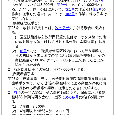
2
死体処理手当の額は、作業に従事した日1日につき
第1号
の作業については3,200円、
第2号
については1,000円とす
る。
ただし、同一の日において、
第1号
の作業及び
第2号
の
作業に従事した場合にあっては、
第2号
の作業に係る手当は
支給しない。
(放射線取扱手当)
第25条
放射線取扱手当は、
次の各号
に掲げる場合に支給す
る。
(1)
医療技術部放射線部門配置の技師がエックス線その他
の放射線を人体に対して照射する作業に常時従事する場
合
(2)
前号
のほか、職員が管理区域内において行う業務で、
月の初日から末日までの間に外部放射線を被曝し、その
実効線量が100マイクロシーベルト以上であったことが
認められた場合
2
放射線取扱手当の額は、月額7,000円とする。
(夜間看護手当)
第26条
夜間看護手当は、医学部附属病院看護部所属職員
(看
護助手を除く。)
が、所定の勤務時間による勤務が深夜にお
いて行われる看護等の業務に従事したときに支給する。
2
前項
の手当の額は、その勤務1回につき、深夜における勤
務時間
(休憩時間を含む。)
に応じ
次の各号
に掲げる額とす
る。
(1)
7時間 7,300円
(2)
4時間以上7時間未満 3,550円