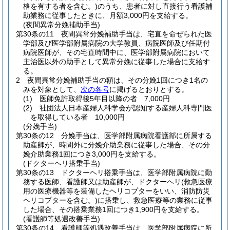
格を有する者を含む。)
のうち、患者に対し直接行う看護補
助業務に従事したときに、月額3,000円を支給する。
(夜間異常分娩補助手当)
第30条の11
夜間異常分娩補助手当は、宅直を命ぜられた医
学部及び医学部附属病院の大学教員、病院医師及び任期付
病院医師が、その宅直時間中に、医学部附属病院において
主治医以外の助手として異常分娩に従事した場合に支給す
る。
2
夜間異常分娩補助手当の額は、その分娩1回につき1名の
みを対象として、
次の各号
に掲げるとおりとする。
(1)
医師免許取得後5年目以降の者 7,000円
(2)
社団法人日本産婦人科学会が認知する産婦人科専門医
を取得している者 10,000円
(分娩手当)
第30条の12
分娩手当は、医学部附属病院看護部に所属する
助産師が、時間外に分娩介助業務に従事した場合、その分
娩介助業務1回につき3,000円を支給する。
(ドクターヘリ搭乗手当)
第30条の13
ドクターヘリ搭乗手当は、医学部附属病院に勤
務する医師、看護師又は助産師が、ドクターヘリ
(救急医療
用の医療機器等を装備したヘリコプターをいい、消防防災
ヘリコプターを含む。)
に搭乗し、救急医療等の業務に従事
した場合、その搭乗業務1回につき1,900円を支給する。
(看護師等処遇改善手当)
第30条の14
看護師等処遇改善手当は、医学部附属病院に所