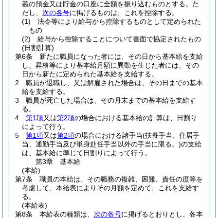
義の預金又は貯金の口座に全額を振り込むものとする。
た
だし、
次の各号
に掲げるものは、これを控除する。
(1)
法令等により給与から控除するものとして定められた
もの
(2)
給与から控除することについて書面で協定されたもの
(日割計算)
第6条
新たに職員になった者には、その日から基本給を支給
し、昇格等により基本給月額に異動を生じた者には、その
日から新たに定められた基本給を支給する。
2
職員が退職し、又は解雇された場合は、その日までの基本
給を支給する。
3
職員が死亡した場合は、その月末までの基本給を支給す
る。
4
第1項
又は
第2項
の場合における基本給の計算は、日割り
によって行う。
5
第1項
又は
第2項
の場合における諸手当
(扶養手当、住居手
当、通勤手当及び単身赴任手当以外の手当に限る。)
の支給
は、基本給に準じて日割りによって行う。
第3章
基本給
(本給)
第7条
職員の本給は、その職務の複雑、困難、責任の度等を
考慮して、本給表によりその月額を定めて、これを支給す
る。
(本給表)
第8条
本給表の種類は、
次の各号
に掲げるとおりとし、各本