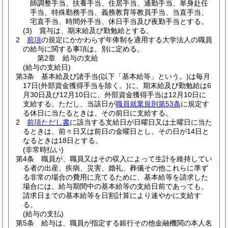
師調整手当、扶養手当、住居手当、通勤手当、単身赴任
手当、特殊勤務手当、義務教育等教員手当、当直手当、
宅直手当、時間外手当、休日手当及び夜勤手当とする。
(3)
賞与は、期末給及び勤勉給とする。
2
前項
の規定にかかわらず年俸制を適用する大学法人の職員
の給与に関する事項は、別に定める。
第2章
給与の支給
(給与の支給日)
第3条
基本給及び諸手当
(以下「基本給等」という。)
は毎月
17日
(外部資金獲得手当を除く。)
に、期末給及び勤勉給は6
月30日及び12月10日に、外部資金獲得手当は12月10日に
支給する。
ただし、当該日が
職員就業規則第53条
に規定す
る休日に当たるときは、その前日に支給する。
2
前項ただし書
に該当する支給日が日曜日又は土曜日に当た
るときは、前々日又は前日の金曜日とし、その日が14日と
なるときは18日とする。
(非常時払い)
第4条
職員が、職員又はその収入によって生計を維持してい
る者の出産、疾病、災害、婚礼、葬儀その他これらに準ず
る非常の場合の費用に充てるために、基本給等を請求した
場合には、給与期間中の基本給等の支給日前であっても、
請求日までの基本給等を日割計算により速やかに支給す
る。
(給与の支払)
第5条
給与は、職員が指定する銀行その他金融機関の本人名