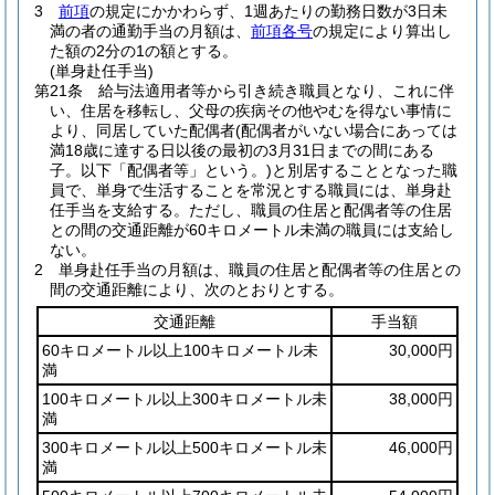
3
前項
の規定にかかわらず、1週あたりの勤務日数が3日未
満の者の通勤手当の月額は、
前項各号
の規定により算出し
た額の2分の1の額とする。
(単身赴任手当)
第21条
給与法適用者等から引き続き職員となり、これに伴
い、住居を移転し、父母の疾病その他やむを得ない事情に
より、同居していた配偶者
(配偶者がいない場合にあっては
満18歳に達する日以後の最初の3月31日までの間にある
子。以下「配偶者等」という。)
と別居することとなった職
員で、単身で生活することを常況とする職員には、単身赴
任手当を支給する。
ただし、職員の住居と配偶者等の住居
との間の交通距離が60キロメートル未満の職員には支給し
ない。
2
単身赴任手当の月額は、職員の住居と配偶者等の住居との
間の交通距離により、次のとおりとする。
交通距離
手当額
60キロメートル以上100キロメートル未
30,000円
満
100キロメートル以上300キロメートル未
38,000円
満
300キロメートル以上500キロメートル未
46,000円
満