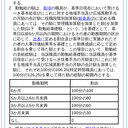
する。
2
勤勉給の額は、
前項
の職員が、基準日現在において受ける
べき基本給並びにこれに対する地域手当及び広域異動手当
の月額の合計額に役職段階別加算額
(
前条表
(2)
に定める職
員にあっては、その額に管理職加算額を加算した額)
を加算
した額
(以下「勤勉給基礎額」という。)
を基礎として、基
準日以前6か月以内の期間におけるその者の勤務期間の区分
に応じて、
次表
に定める割合及び基準日前に実施されたそ
の者の人事評価結果等を基礎とした勤務成績に応じて定め
る割合を乗じて得た額とする。
この場合において、勤勉給
の支給総額は、当該職員の勤勉給基礎額に当該職員が基準
日現在において受けるべき扶養手当の月額並びにこれに対
する地域手当及び広域異動手当の月額の合計額を加算した
額に、それぞれ100分の106.25
(特定幹部職員にあっては、
100分の126.25)
を乗じて得た額の総額の範囲内とする。
勤務期間
割合
6か月
100分の100
5か月以上6か月未満
100分の80
3か月以上5か月未満
100分の60
3か月未満
100分の30
なし
0