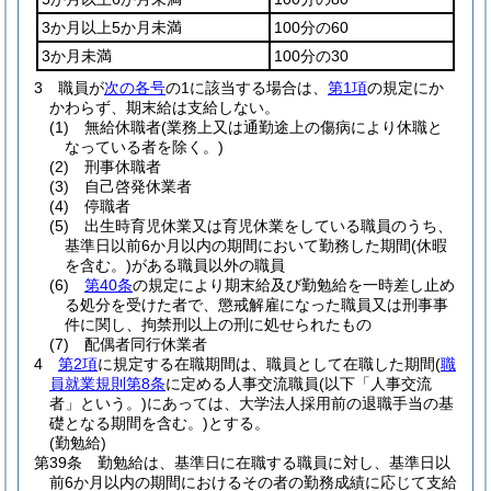
3か月以上5か月未満
100分の60
3か月未満
100分の30
3
職員が
次の各号
の1に該当する場合は、
第1項
の規定にか
かわらず、期末給は支給しない。
(1)
無給休職者
(業務上又は通勤途上の傷病により休職と
なっている者を除く。)
(2)
刑事休職者
(3)
自己啓発休業者
(4)
停職者
(5)
出生時育児休業又は育児休業をしている職員のうち、
基準日以前6か月以内の期間において勤務した期間
(休暇
を含む。)
がある職員以外の職員
(6)
第40条
の規定により期末給及び勤勉給を一時差し止め
る処分を受けた者で、懲戒解雇になった職員又は刑事事
件に関し、拘禁刑以上の刑に処せられたもの
(7)
配偶者同行休業者
4
第2項
に規定する在職期間は、職員として在職した期間
(
職
員就業規則第8条
に定める人事交流職員
(以下「人事交流
者」という。)
にあっては、大学法人採用前の退職手当の基
礎となる期間を含む。)
とする。
(勤勉給)
第39条
勤勉給は、基準日に在職する職員に対し、基準日以
前6か月以内の期間におけるその者の勤務成績に応じて支給