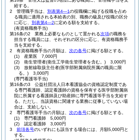
第16条
管理又は監督の地位にある職員に、管理職手当を支
給する。
2
管理職手当は、
別表第4―1
の役職欄に掲げる役職を占め
る職員に適用される本給表の別、職務の級及び役職の区分
に応じ、
別表第4―2
に定める額を支給する。
(有資格職務手当)
第16条の2
業務上必要なものとして置かれる
次項
の職務を
担当する職員には、それぞれの区分に応じ、有資格職務手
当を支給する。
2
有資格職務手当の月額は、
次の各号
に掲げる額とする。
(1)
産業医 7,000円
(2)
衛生管理者
(衛生工学衛生管理者を含む。)
3,000円
(3)
放射線取扱主任者
(医学部附属病院所属の職員に限
る。)
3,000円
(専門看護等手当)
第16条の3
公益社団法人日本看護協会の資格認定制度であ
る専門看護師、認定看護師の資格を保有する医学部附属病
院に所属する看護師及び助産師に専門看護等手当を支給す
る。
ただし、当該資格に関連する業務に従事していない場
合は、支給しない。
2
専門看護等手当の月額は、
次の各号
に掲げる額とする。
(1)
専門看護師 5,000円
(2)
認定看護師 3,000円
3
前項各号
のいずれにも該当する場合には、月額5,000円と
する。