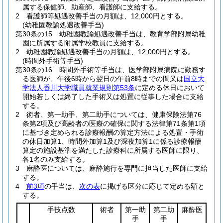
属する保健師、助産師、看護師に支給する。
2
看護師等処遇改善手当の月額は、12,000円とする。
(幼稚園教諭処遇改善手当)
第30条の15
幼稚園教諭処遇改善手当は、教育学部附属幼稚
園に所属する附属学校教員に支給する。
2
幼稚園教諭処遇改善手当の月額は、12,000円とする。
(時間外手術等手当)
第30条の16
時間外手術等手当は、医学部附属病院に勤務す
る医師が、午後6時から翌日の午前8時までの間又は
国立大
学法人香川大学職員就業規則第53条
に定める休日において
開始若しくは終了した手術又は処置に従事した場合に支給
する。
2
術者、第一助手、第二助手については、健康保険法第76
条第2項及び高齢者の医療の確保に関する法律第71条第1項
に基づき定められる診療報酬の算定方法による処置・手術
の休日加算1、時間外加算1及び深夜加算1に係る診療報酬
算定の施設基準を満たした診療科に所属する医師に限り、
各1名のみ支給する。
3
麻酔医については、麻酔施行を専門に担当した医師に支給
する。
4
前3項
の手当は、
次の表
に掲げる区分に応じて定める額と
する。
手技点数
術者
第一助
第二助
麻酔医
手
手