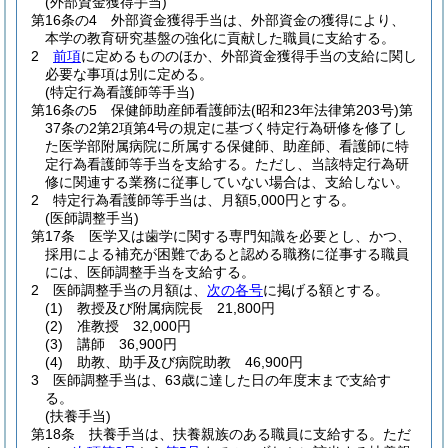
(外部資金獲得手当)
第16条の4
外部資金獲得手当は、外部資金の獲得により、
本学の教育研究基盤の強化に貢献した職員に支給する。
2
前項
に定めるもののほか、外部資金獲得手当の支給に関し
必要な事項は別に定める。
(特定行為看護師等手当)
第16条の5
保健師助産師看護師法
(昭和23年法律第203号)
第
37条の2第2項第4号の規定に基づく特定行為研修を修了し
た医学部附属病院に所属する保健師、助産師、看護師に特
定行為看護師等手当を支給する。
ただし、当該特定行為研
修に関連する業務に従事していない場合は、支給しない。
2
特定行為看護師等手当は、月額5,000円とする。
(医師調整手当)
第17条
医学又は歯学に関する専門知識を必要とし、かつ、
採用による補充が困難であると認める職務に従事する職員
には、医師調整手当を支給する。
2
医師調整手当の月額は、
次の各号
に掲げる額とする。
(1)
教授及び附属病院長 21,800円
(2)
准教授 32,000円
(3)
講師 36,900円
(4)
助教、助手及び病院助教 46,900円
3
医師調整手当は、63歳に達した日の年度末まで支給す
る。
(扶養手当)
第18条
扶養手当は、扶養親族のある職員に支給する。
ただ