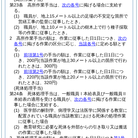
第23条
高所作業手当は、
次の各号
に掲げる場合に支給す
る。
(1)
職員が、地上15メートル以上の足場の不安定な箇所で
営繕工事の監督に従事したとき。
(2)
職員が、地上10メートル以上の樹木上で行う種子採取
等の作業に従事したとき。
2
高所作業手当の額は、作業に従事した日1日につき、
次の
各号
に掲げる作業の区分に応じ、
当該各号
に定める額とす
る。
(1)
前項第1号
の手当の額は、作業に従事した日1日につ
き、200円
(当該作業が地上30メートル以上の箇所で行わ
れたときは、300円)
(2)
前項第2号
の手当の額は、作業に従事した日1日につ
き、220円
(当該作業が地上20メートル以上の箇所で行わ
れたときは、320円)
(死体処理手当)
第24条
死体処理手当は、一般職員Ⅰ本給表及び一般職員Ⅱ
本給表の適用を受ける職員が、
次の各号
に掲げる作業に従
事した場合に支給する。
(1)
医学部の解剖学、病理学又は法医学に関係する教室に
配置されている職員が当該教室における死体の処理作業
に従事した場合
(2)
教育研究に必要な死体を外部からの引き取り又は搬送
の作業に従事した場合