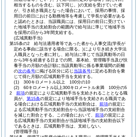
相当するものを含む。以下同じ。)
の支給を受けていた者
が、引き続き職員となった場合において、採用の事情、採
用日の前日における勤務地等を考慮して学長が必要がある
と認めたときは、当該職員には、採用日の前日に受けてい
た地域手当の支給割合の範囲内で給与法に準じて地域手当
を採用の日から3年間支給する。
(広域異動手当)
第15条の2
給与法適用者等であった者から人事交流
(学長が
定める事由に該当する場合に限る。)
により引き続き大学法
人職員となった者に対し、給与法に準じて当該異動等の日
から3年を経過する日までの間、基本給、管理職手当及び扶
養手当の月額の合計額に当該異動等に係る事業場間の距離
の
次の各号
に掲げる区分に応じ
当該各号
に定める割合を乗
じて得た月額の広域異動手当を支給する。
(1)
300キロメートル以上 100分の10
(2)
60キロメートル以上300キロメートル未満 100分の5
2
前項
の規定により広域異動手当を支給されることとなる職
員が、
第15条
の規定により地域手当を支給される職員であ
る場合における広域異動手当の支給割合は、
前項
の規定に
よる広域異動手当の支給割合から当該地域手当の支給割合
を減じた割合とする。
この場合において、
前項
の規定によ
る広域異動手当の支給割合が当該地域手当の支給割合以下
であるときは、広域異動手当は、支給しない。
(管理職手当)