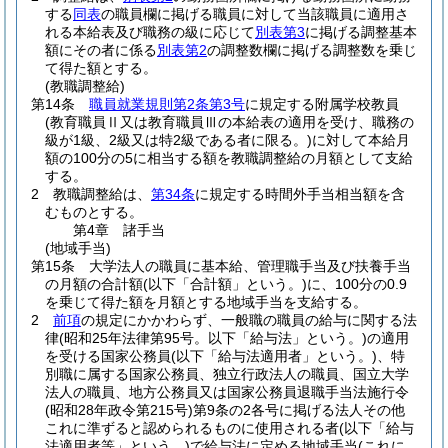
する
同表
の職員欄に掲げる職員に対して当該職員に適用さ
れる本給表及び職務の級に応じて
別表第3
に掲げる調整基本
額にその者に係る
別表第2
の調整数欄に掲げる調整数を乗じ
て得た額とする。
(教職調整給)
第14条
職員就業規則第2条第3号
に規定する附属学校教員
(教育職員Ⅱ又は教育職員Ⅲの本給表の適用を受け、職務の
級が1級、2級又は特2級である者に限る。)
に対して本給月
額の100分の5に相当する額を教職調整給の月額として支給
する。
2
教職調整給は、
第34条
に規定する時間外手当相当額を含
むものとする。
第4章
諸手当
(地域手当)
第15条
大学法人の職員に基本給、管理職手当及び扶養手当
の月額の合計額
(以下「合計額」という。)
に、100分の0.9
を乗じて得た額を月額とする地域手当を支給する。
2
前項
の規定にかかわらず、一般職の職員の給与に関する法
律
(昭和25年法律第95号。以下「給与法」という。)
の適用
を受ける国家公務員
(以下「給与法適用者」という。)
、特
別職に属する国家公務員、独立行政法人の職員、国立大学
法人の職員、地方公務員又は国家公務員退職手当法施行令
(昭和28年政令第215号)
第9条の2各号に掲げる法人その他
これに準ずると認められるものに使用される者
(以下「給与
法適用者等」という。)
で給与法に定める地域手当
(これに