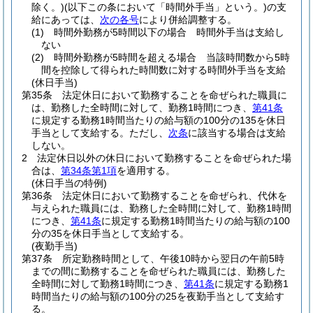
除く。)
(以下この条において「時間外手当」という。)
の支
給にあっては、
次の各号
により併給調整する。
(1)
時間外勤務が5時間以下の場合 時間外手当は支給し
ない
(2)
時間外勤務が5時間を超える場合 当該時間数から5時
間を控除して得られた時間数に対する時間外手当を支給
(休日手当)
第35条
法定休日において勤務することを命ぜられた職員に
は、勤務した全時間に対して、勤務1時間につき、
第41条
に規定する勤務1時間当たりの給与額の100分の135を休日
手当として支給する。
ただし、
次条
に該当する場合は支給
しない。
2
法定休日以外の休日において勤務することを命ぜられた場
合は、
第34条第1項
を適用する。
(休日手当の特例)
第36条
法定休日において勤務することを命ぜられ、代休を
与えられた職員には、勤務した全時間に対して、勤務1時間
につき、
第41条
に規定する勤務1時間当たりの給与額の100
分の35を休日手当として支給する。
(夜勤手当)
第37条
所定勤務時間として、午後10時から翌日の午前5時
までの間に勤務することを命ぜられた職員には、勤務した
全時間に対して勤務1時間につき、
第41条
に規定する勤務1
時間当たりの給与額の100分の25を夜勤手当として支給す
る。