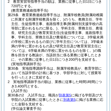
2
教育実習等指導手当の額は、業務に従事した日1日につき
720円とする。
(教育業務連絡指導手当)
第29条
教育業務連絡指導手当は、附属学校教員
(附属幼稚園
に所属する附属学校教員を除く。)
のうち、教務主任、学年
主任、生徒指導主事、進路指導主事
(附属特別支援学校の高
等部に置かれるものに限る。)
、学科主任、寮務主任、農場
長、研究主任及び教育実習主任
(生徒指導主事、進路指導主
事、学科主任、寮務主任及び農場長については、3学級未満
の学校に置かれるもの並びに学年主任については、3学級未
満の学年に置かれるもの及び研究主任及び教育実習主任に
ついては、6学級未満の学校に置かれるものを除く。)
の職
務を担当する教諭が、当該担当に係る業務に従事したとき
に、その業務に従事した日1日につき200円を支給する。
(実地指導講師手当)
第30条
実地指導講師手当は、附属学校教員が、教育学部に
おいて当該学部の計画に基づき、学部学生に対して授業等
を行ったときに支給する。
2
実地指導講師手当の額は、業務に従事した時間1時間につ
き3,400円とする。
(入試手当)
第30条の2
入試手当は、職員が
別表第5
に掲げる学部及び大
学院の入試業務に従事したときに
別表第5
に掲げる業務に応
じた金額を支給する。
(学位論文審査手当)