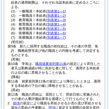
給表の適用範囲は、それぞれ当該本給表に定めるところに
よる。
(1)
一般職員Ⅰ本給表
(
別表第1―1
)
(2)
一般職員Ⅱ本給表
(
別表第1―2
)
(3)
教育職員Ⅰ本給表
(
別表第1―3
)
(4)
教育職員Ⅱ本給表
(
別表第1―4
)
(5)
教育職員Ⅲ本給表
(
別表第1―5
)
(6)
医療職員Ⅰ本給表
(
別表第1―6
)
(7)
医療職員Ⅱ本給表
(
別表第1―7
)
(初任給)
第9条
新たに採用する職員の初任給は、その者の学歴、免
許、職務経歴等及び他の職員との均衡を考慮して決定する
ものとする。
(昇格)
第10条
学長は、
職員就業規則第11条
の規定により昇任した
者又は勤務成績が特に良好な者に対して、適用する本給表
の上位の級に昇格させることがある。
(降格)
第11条
就業規則第12条の規定により降任したときは、適用
する本給表の下位の級に降格させることがある。
(昇給)
第12条
職員の昇給は、原則として、昇給日前に実施された
その者の人事評価結果等を基礎として行うものとする。
2
前項
の規定により職員を昇給させるか否か及び昇給させる
場合の昇給の号俸数は、
同項
に規定する期間の全部を良好