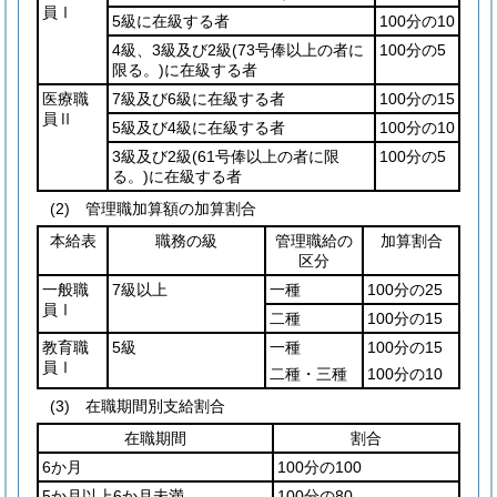
員Ⅰ
5級に在級する者
100分の10
4級、3級及び2級
(73号俸以上の者に
100分の5
限る。)
に在級する者
医療職
7級及び6級に在級する者
100分の15
員Ⅱ
5級及び4級に在級する者
100分の10
3級及び2級
(61号俸以上の者に限
100分の5
る。)
に在級する者
(2)
管理職加算額の加算割合
本給表
職務の級
管理職給の
加算割合
区分
一般職
7級以上
一種
100分の25
員Ⅰ
二種
100分の15
教育職
5級
一種
100分の15
員Ⅰ
二種・三種
100分の10
(3)
在職期間別支給割合
在職期間
割合
6か月
100分の100
5か月以上6か月未満
100分の80