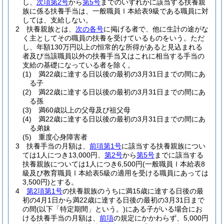
し、
次項第2号
から
第5号
までのいずれかに該当する扶養親
族に係る扶養手当は、一般職員Ⅰ本給表9級である職員に対
しては、支給しない。
2
扶養親族とは、
次の各号
に掲げる者で、他に生計の途がな
く主としてその職員の扶養を受けているものをいう。
ただ
し、年額130万円以上の恒常的な所得があると見込まれる
者及び当該職員以外の扶養手当又はこれに相当する手当の
支給の基礎になっている者を除く。
(1)
満22歳に達する日以後の最初の3月31日までの間にあ
る子
(2)
満22歳に達する日以後の最初の3月31日までの間にあ
る孫
(3)
満60歳以上の父母及び祖父母
(4)
満22歳に達する日以後の最初の3月31日までの間にあ
る弟妹
(5)
重度心身障害者
3
扶養手当の月額は、
前項第1号
に該当する扶養親族につい
ては1人につき13,000円、
第2号
から
第5号
までに該当する
扶養親族については1人につき6,500円
(一般職員Ⅰ本給表8
級及び教育職員Ⅰ本給表5級の適用を受ける職員にあっては
3,500円)
とする。
4
第2項第1号
の扶養親族のうちに満15歳に達する日後の最
初の4月1日から満22歳に達する日後の最初の3月31日まで
の間
(以下「特定期間」という。)
にある子がいる場合にお
ける扶養手当の月額は、
前項
の規定にかかわらず、5,000円