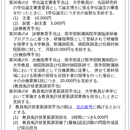
第30条の3
学位論文審査手当は、大学教員が、当該研究科
の学位論文審査委員として論文博士に係る学位論文の審査
を行ったときに、1学位論文につき次の金額を支給する。
(1)
主査 10,000円
(2)
副査・副主査 5,000円
(診療教育手当)
第30条の4
診療教育手当は、医学部附属病院卒後臨床研修
プログラムに基づき、研修指導医として登録されて研修医
を指導する大学教員、附属病院長、病院医師及び任期付病
院医師に対して、月額10,000円を支給する。
(分娩指導手当)
第30条の5
分娩指導手当は、医学部及び医学部附属病院の
大学教員、病院医師及び任期付病院医師で、医学部附属病
院において主治医として分娩業務に従事し、併せて産科領
域における医療の習得を目指す者の指導を行った場合に、
その分娩業務1回につき、20,000円を支給する。
(教員免許状更新講習手当)
第30条の6
教員免許状更新講習手当は、大学教員が本学に
おいて実施する教員免許状更新講習業務を担当したときに
支給する。
2
教員免許状更新講習手当の額は、
次の各号
に掲げるとおり
とする。
(1)
教員免許状更新講習担当 1時間につき5,000円
(2)
教員免許状更新講習修了
(履修)
認定試験の問題作成及
び採点担当