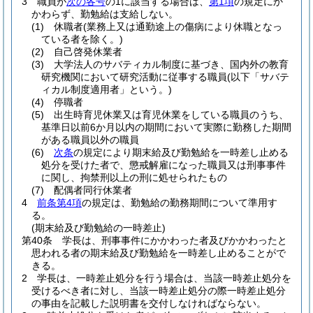
3
職員が
次の各号
の1に該当する場合は、
第1項
の規定にか
かわらず、勤勉給は支給しない。
(1)
休職者
(業務上又は通勤途上の傷病により休職となっ
ている者を除く。)
(2)
自己啓発休業者
(3)
大学法人のサバティカル制度に基づき、国内外の教育
研究機関において研究活動に従事する職員
(以下「サバテ
ィカル制度適用者」という。)
(4)
停職者
(5)
出生時育児休業又は育児休業をしている職員のうち、
基準日以前6か月以内の期間において実際に勤務した期間
がある職員以外の職員
(6)
次条
の規定により期末給及び勤勉給を一時差し止める
処分を受けた者で、懲戒解雇になった職員又は刑事事件
に関し、拘禁刑以上の刑に処せられたもの
(7)
配偶者同行休業者
4
前条第4項
の規定は、勤勉給の勤務期間について準用す
る。
(期末給及び勤勉給の一時差止)
第40条
学長は、刑事事件にかかわった者及びかかわったと
思われる者の期末給及び勤勉給を一時差し止めることがで
きる。
2
学長は、一時差止処分を行う場合は、当該一時差止処分を
受けるべき者に対し、当該一時差止処分の際一時差止処分
の事由を記載した説明書を交付しなければならない。