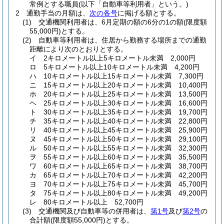
常例とする職員
(以下「自動車等利用者」という。)
2
通勤手当の月額は、
次の各号
に掲げる額とする。
(1)
交通機関利用者は、6月定期の額の6分の1の額
(限度額
55,000円)
とする。
(2)
自動車等利用者は、住居から勤務する場所までの通勤
距離により次のとおりとする。
イ
2キロメートル以上5キロメートル未満 2,000円
ロ
5キロメートル以上10キロメートル未満 4,200円
ハ
10キロメートル以上15キロメートル未満 7,300円
ニ
15キロメートル以上20キロメートル未満 10,400円
ホ
20キロメートル以上25キロメートル未満 13,500円
ヘ
25キロメートル以上30キロメートル未満 16,600円
ト
30キロメートル以上35キロメートル未満 19,700円
チ
35キロメートル以上40キロメートル未満 22,800円
リ
40キロメートル以上45キロメートル未満 25,900円
ヌ
45キロメートル以上50キロメートル未満 29,100円
ル
50キロメートル以上55キロメートル未満 32,300円
ヲ
55キロメートル以上60キロメートル未満 35,500円
ワ
60キロメートル以上65キロメートル未満 38,700円
カ
65キロメートル以上70キロメートル未満 42,200円
ヨ
70キロメートル以上75キロメートル未満 45,700円
タ
75キロメートル以上80キロメートル未満 49,200円
レ
80キロメートル以上 52,700円
(3)
交通機関及び自動車等の併用者は、
第1号
及び
第2号
の
合計額
(限度額55,000円)
とする。