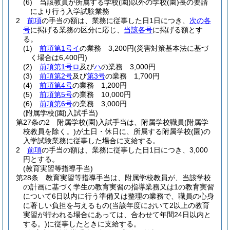
(6)
当該教員が所属する学校
(園)
以外の学校
(園)
長の要請
により行う入学試験業務
2
前項
の手当の額は、業務に従事した日1日につき、
次の各
号
に掲げる業務の区分に応じ、
当該各号
に掲げる額とす
る。
(1)
前項第1号イ
の業務 3,200円
(災害対策基本法に基づ
く場合は6,400円)
(2)
前項第1号ロ
及び
ハ
の業務 3,000円
(3)
前項第2号
及び
第3号
の業務 1,700円
(4)
前項第4号
の業務 1,200円
(5)
前項第5号
の業務 10,000円
(6)
前項第6号
の業務 3,000円
(附属学校(園)入試手当)
第27条の2
附属学校
(園)
入試手当は、附属学校職員
(附属学
校教員を除く。)
が土日・休日に、所属する附属学校
(園)
の
入学試験業務に従事した場合に支給する。
2
前項
の手当の額は、業務に従事した日1日につき、3,000
円とする。
(教育実習等指導手当)
第28条
教育実習等指導手当は、附属学校教員が、当該学校
の計画に基づく学生の教育実習の指導業務又は1の教育実習
について6日以内に行う準備又は整理の業務で、職員の心身
に著しい負担を与えるもの
(当該年度において2以上の教育
実習が行われる場合にあっては、合わせて年間24日以内と
する。)
に従事したときに支給する。