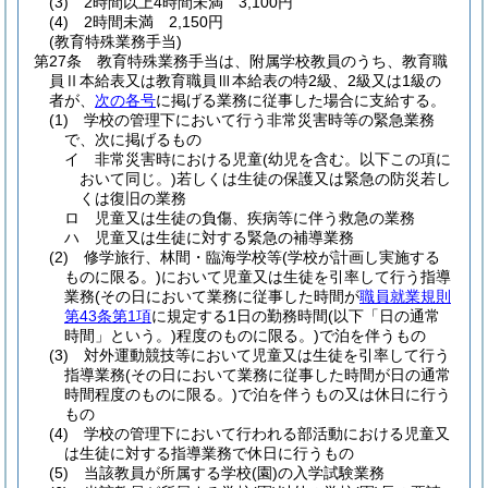
(3)
2時間以上4時間未満 3,100円
(4)
2時間未満 2,150円
(教育特殊業務手当)
第27条
教育特殊業務手当は、附属学校教員のうち、教育職
員Ⅱ本給表又は教育職員Ⅲ本給表の特2級、2級又は1級の
者が、
次の各号
に掲げる業務に従事した場合に支給する。
(1)
学校の管理下において行う非常災害時等の緊急業務
で、次に掲げるもの
イ
非常災害時における児童
(幼児を含む。以下この項に
おいて同じ。)
若しくは生徒の保護又は緊急の防災若し
くは復旧の業務
ロ
児童又は生徒の負傷、疾病等に伴う救急の業務
ハ
児童又は生徒に対する緊急の補導業務
(2)
修学旅行、林間・臨海学校等
(学校が計画し実施する
ものに限る。)
において児童又は生徒を引率して行う指導
業務
(その日において業務に従事した時間が
職員就業規則
第43条第1項
に規定する1日の勤務時間
(以下「日の通常
時間」という。)
程度のものに限る。)
で泊を伴うもの
(3)
対外運動競技等において児童又は生徒を引率して行う
指導業務
(その日において業務に従事した時間が日の通常
時間程度のものに限る。)
で泊を伴うもの又は休日に行う
もの
(4)
学校の管理下において行われる部活動における児童又
は生徒に対する指導業務で休日に行うもの
(5)
当該教員が所属する学校
(園)
の入学試験業務