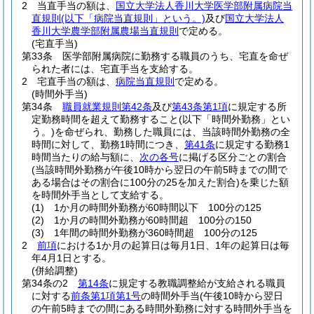
2
当直手当の額は、
国立大学法人香川大学医学部附属病院当
直規則
(以下「病院当直規則」という。)
及び
国立大学法人
香川大学農学部附属農場当直規則
で定める。
(宅直手当)
第33条
医学部附属病院に勤務する職員のうち、宅直を命ぜ
られた者には、宅直手当を支給する。
2
宅直手当の額は、
病院当直規則
で定める。
(時間外手当)
第34条
職員就業規則第42条
及び
第43条第1項
に規定する所
定勤務時間を超えて勤務すること
(以下「時間外勤務」とい
う。)
を命ぜられ、勤務した職員には、当該時間外勤務の全
時間に対して、勤務1時間につき、
第41条
に規定する勤務1
時間当たりの給与額に、
次の各号
に掲げる区分ごとの割合
(当該時間外勤務が午後10時から翌日の午前5時までの間で
ある場合はその割合に100分の25を加えた割合)
を乗じた額
を時間外手当として支給する。
(1)
1か月の時間外勤務が60時間以下 100分の125
(2)
1か月の時間外勤務が60時間超 100分の150
(3)
1年間の時間外勤務が360時間超 100分の125
2
前項
における1か月の起算日は毎月1日、1年の起算日は毎
年4月1日とする。
(併給調整)
第34条の2
第14条
に規定する教職調整給が支給される職員
に対する
前条第1項第1号
の時間外手当
(午後10時から翌日
の午前5時までの間にある時間外勤務に対する時間外手当を