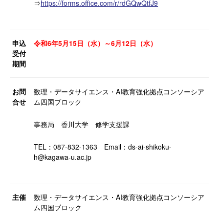
⇒
https://forms.office.com/r/rdGQwQtfJ9
申込
令和6年5月15日（水）～6月12日（水）
受付
期間
お問
数理・データサイエンス・AI教育強化拠点コンソーシア
合せ
ム四国ブロック
事務局 香川大学 修学支援課
TEL：087-832-1363 Email：ds-ai-shikoku-
h@kagawa-u.ac.jp
主催
数理・データサイエンス・AI教育強化拠点コンソーシア
ム四国ブロック