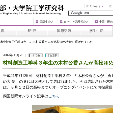
材料創造工学科３年生の木村公香さんが高松ゆめ大使に選ばれました
2009年08月26日
材料創造工学科３年生の木村公香さんが高松ゆ
平成21年7月25日、材料創造工学科３年生の木村公香さんが、
め大 使」の９代目大使として選ばれました。今回選出された木
は、８月１２日の高松まつりオープニングイベントにてお披露目
四国新聞オンライン記事は
こちら