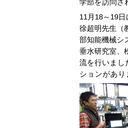
学部を訪問さ
11月18～1
徐超明先生（
部知能機械シ
垂水研究室、
流を行いまし
ションがあり