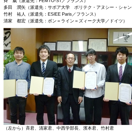
斉 威（派遣先：FEMTO-ST／フランス）
多田 潤矢（派遣先：サボア大学 ポリテク・アヌシー・シャン
竹村 祐人（派遣先：ESIEE Paris／フランス）
清家 都宏（派遣先：ボン＝ライン＝ズィーク大学／ドイツ）
（左から）斉君、清家君、中西学部長、濱本君、竹村君