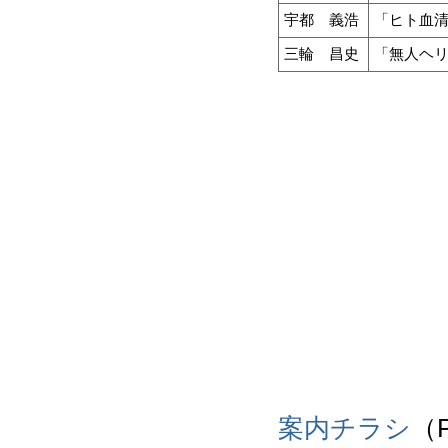
宇都 義浩
「ヒト血
三輪 昌史
「無人ヘ
案内チラシ
（P