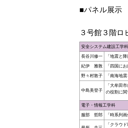
■パネル展示 14
３号館３階ロ
安全システム建設工学
長谷川修一
「地震と降
紀伊 雅敦
「四国にお
野々村敦子
「南海地震
「大牟田市
中島美登子
の役割に関
電子・情報工学科
服部 哲郎
「時系列画
「クラウド
最所 圭三