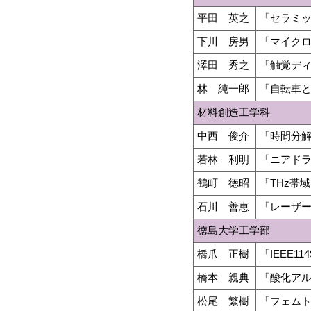
平田 英之
「セラミ
下川 房男
「マイク
澤田 秀之
「触覚デ
林 純一郎
「自転車
材料創造工学科
中西 俊介
「時間分解
若林 利明
「ニアド
鶴町 徳昭
「THz帯
石川 善恵
「レーザ
徳島大学工学部
橋爪 正樹
「IEEE
橋本 親典
「酸化ア
松尾 繁樹
「フェム