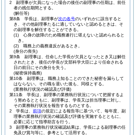
2
副理事が欠員になった場合の後任の副理事の任期は、前任
者の残任期間とする。
(解任等)
第8条
学長は、副理事が
次の各号
のいずれかに該当すると
き、その他副理事たるに適していないと認めるときは、そ
の副理事を解任することができる。
(1)
心身の故障のため職務遂行に堪えないと認められると
き。
(2)
職務上の義務違反があるとき。
(身分の喪失)
第9条
副理事は、任命した学長が欠員となったとき又は解任
されたとき、後任の学長が文部科学大臣により任命される
日の前日にその身分を失う。
(秘密保持義務)
第10条
副理事は、職務上知ることのできた秘密を漏らして
はならない。
その職を退いた後も、同様とする。
(業務執行状況の確認及び評価)
第11条
学長は、副理事の業務執行状況について把握するよ
う努めるとともに、副理事は、学長又は担当理事に対し、
その業務執行状況を報告するものとする。
2
学長は、
前項
の規定による報告等に基づいて、毎年度、副
理事の業務執行状況の確認及び評価を実施するとともに、
必要に応じて指導助言を行う。
3
副理事の業務執行状況確認結果は、学長による副理事の任
免及び賞与等に、参考として活用する。