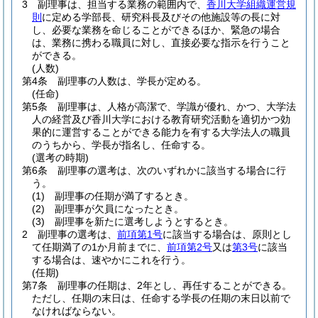
3
副理事は、担当する業務の範囲内で、
香川大学組織運営規
則
に定める学部長、研究科長及びその他施設等の長に対
し、必要な業務を命じることができるほか、緊急の場合
は、業務に携わる職員に対し、直接必要な指示を行うこと
ができる。
(人数)
第4条
副理事の人数は、学長が定める。
(任命)
第5条
副理事は、人格が高潔で、学識が優れ、かつ、大学法
人の経営及び香川大学における教育研究活動を適切かつ効
果的に運営することができる能力を有する大学法人の職員
のうちから、学長が指名し、任命する。
(選考の時期)
第6条
副理事の選考は、次のいずれかに該当する場合に行
う。
(1)
副理事の任期が満了するとき。
(2)
副理事が欠員になったとき。
(3)
副理事を新たに選考しようとするとき。
2
副理事の選考は、
前項第1号
に該当する場合は、原則とし
て任期満了の1か月前までに、
前項第2号
又は
第3号
に該当
する場合は、速やかにこれを行う。
(任期)
第7条
副理事の任期は、2年とし、再任することができる。
ただし、任期の末日は、任命する学長の任期の末日以前で
なければならない。