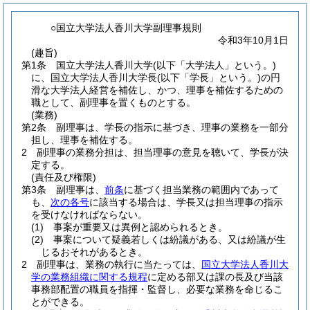
○国立大学法人香川大学副理事規則
令和3年10月1日
(趣旨)
第1条
国立大学法人香川大学
(以下「大学法人」という。)
に、国立大学法人香川大学長
(以下「学長」という。)
の円
滑な大学法人経営を補佐し、かつ、理事を補佐するための
職として、副理事を置くものとする。
(業務)
第2条
副理事は、学長の指示に基づき、理事の業務を一部分
担し、理事を補佐する。
2
副理事の業務分担は、担当理事の意見を聴いて、学長が決
定する。
(責任及び権限)
第3条
副理事は、
前条
に基づく担当業務の範囲内であって
も、
次の各号
に該当する場合は、学長又は担当理事の指示
を受けなければならない。
(1)
事案が重要又は異例と認められるとき。
(2)
事案について疑義若しくは紛議がある、又は紛議が生
じるおそれがあるとき。
2
副理事は、業務の執行に当たっては、
国立大学法人香川大
学の業務組織に関する規程
に定める部又は課の長及び当該
事務部配置の職員を指揮・監督し、必要な業務を命じるこ
とができる。