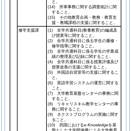
と。
(14)
所掌事務に関する調査統計に関
すること。
(15)
その他教育企画・教務・教育支
援・教職課程の支援に関すること。
修学支援課
(1)
全学共通科目
(教養教育)
の編成及
び授業等に関すること。
(2)
全学共通科目に係る学生の履修・
修学指導に関すること。
(3)
全学共通科目に係る学生の学業成
績の整理及び記録に関すること。
(4)
全学共通科目に係る授業評価及び
授業改善の支援に関すること。
(5)
外国語自習室等の支援に関するこ
と。
(6)
英語学習システムの運営に関する
こと。
(7)
大学教育基盤センターの事務に関
すること。
(8)
リキャリスキル教学センターの事
務に関すること。
(9)
ネクストプログラムの実施に関す
ること。
(10)
四国におけるe-Knowledgeを基
盤とした大学間連携による大学教育