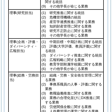
関する統括
(9)
その他学長が命じる業務
理事
(研究担当)
(1)
研究推進に関する統括
(2)
危機管理機構の統括
(3)
産官学連携推進に関する業務
(4)
知的財産管理に関する業務
(5)
研究不正防止に関する業務
(6)
その他学長が命じる業務
理事
(企画・評価・
(1)
中期目標・中期計画に関する統括
ダイバーシティ・
(2)
評価
(大学評価、教員評価)
に関す
広報担当)
る統括
(3)
ダイバーシティ推進に関する統括
(4)
広報戦略に関する業務
(5)
教育学部附属学校園に関する業務
(6)
その他学長が命じる業務
理事
(総務・労務担
(1)
組織・労務・安全衛生管理に関す
当)
る業務
(2)
事務系職員の人事・評価に関する
業務
(3)
教職協働推進に関する業務
(4)
業務の合理化並びにDX推進に関
する業務
(5)
労使関係全般に関する業務
(6)
人件費管理の運営に関する業務