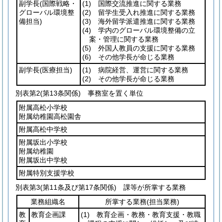
副学長
(国際戦略・
(1)
国際交流推進に関する業務
グローバル環境整
(2)
留学生受入れ推進に関する業務
備担当)
(3)
海外留学派遣推進に関する業務
(4)
学内のグローバル環境整備の立
案・管理に関する業務
(5)
外国人教員の支援に関する業務
(6)
その他学長が命じる業務
副学長
(医療担当)
(1)
病院経営、運営に関する業務
(2)
その他学長が命じる業務
別表第2
(第13条関係) 事務室を置く単位
附属高松小学校
附属幼稚園高松園舎
附属高松中学校
附属坂出小学校
附属幼稚園
附属坂出中学校
附属特別支援学校
別表第3
(第11条及び第17条関係) 課等が所掌する業務
業務組織名
所掌する業務
(担当業務)
教
教育企画課
(1)
教育企画・教務・教育支援・教職