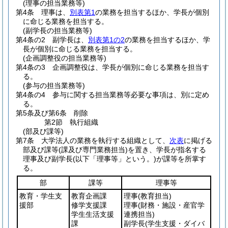
(理事の担当業務等)
第4条
理事は、
別表第1
の業務を担当するほか、学長が個別
に命じる業務を担当する。
(副学長の担当業務等)
第4条の2
副学長は、
別表第1の2
の業務を担当するほか、学
長が個別に命じる業務を担当する。
(企画調整役の担当業務等)
第4条の3
企画調整役は、学長が個別に命じる業務を担当す
る。
(参与の担当業務等)
第4条の4
参与に関する担当業務等必要な事項は、別に定め
る。
第5条及び第6条
削除
第2節
執行組織
(部及び課等)
第7条
大学法人の業務を執行する組織として、
次表
に掲げる
部及び課等
(課及び専門業務担当)
を置き、学長が指名する
理事及び副学長
(以下「理事等」という。)
が課等を所掌す
る。
部
課等
理事等
教育・学生支
教育企画課
理事
(教育担当)
援部
修学支援課
理事
(財務・施設・産官学
学生生活支援
連携担当)
課
副学長
(学生支援・ダイバ