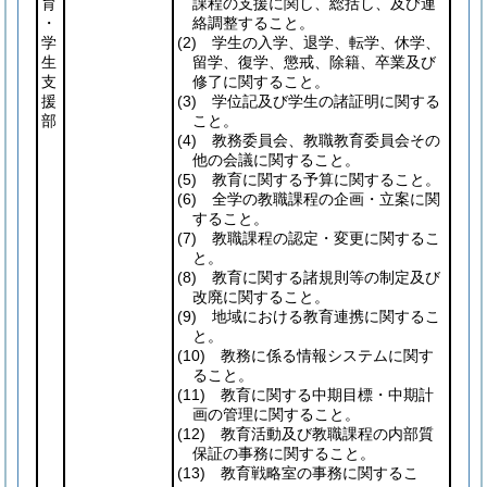
育
課程の支援に関し、総括し、及び連
・
絡調整すること。
学
(2)
学生の入学、退学、転学、休学、
生
留学、復学、懲戒、除籍、卒業及び
支
修了に関すること。
援
(3)
学位記及び学生の諸証明に関する
部
こと。
(4)
教務委員会、教職教育委員会その
他の会議に関すること。
(5)
教育に関する予算に関すること。
(6)
全学の教職課程の企画・立案に関
すること。
(7)
教職課程の認定・変更に関するこ
と。
(8)
教育に関する諸規則等の制定及び
改廃に関すること。
(9)
地域における教育連携に関するこ
と。
(10)
教務に係る情報システムに関す
ること。
(11)
教育に関する中期目標・中期計
画の管理に関すること。
(12)
教育活動及び教職課程の内部質
保証の事務に関すること。
(13)
教育戦略室の事務に関するこ