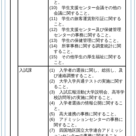
と。
(10)
学生支援センター会議その他の
会議に関すること。
(11)
学生の旅客運賃割引証に関する
こと。
(12)
学生支援センター及び保健管理
センターの事務に関すること。
(13)
学生の保健管理に関すること。
(14)
所掌事務に関する調査統計に関
すること。
(15)
その他学生の厚生福祉に関する
こと。
入試課
(1)
入学者の選抜に関し、総括し、及
び連絡調整すること。
(2)
大学入学共通テストの実施に関す
ること。
(3)
入試広報活動
(大学説明会、高等学
校訪問等)
の実施に関すること。
(4)
入学者選抜の情報公開に関するこ
と。
(5)
高大連携の事務に関すること。
(6)
アドミッションセンターの事務に
関すること。
(7)
四国地区国立大学連合アドミッシ
ョンセンターの事務に関すること。