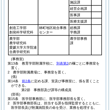
施設課
経営企画課
医事課
医療支援課
創造工学部
林町地区統合事務
総務課
創発科学研究科
センター
学務課
農学部
農学部事務
農学研究科
課
愛媛大学大学院連
合農学研究科
(事務室)
第13条
教育学部附属学校に、
別表第2
の欄ごとに事務室を
置く。
2
農学部附属農場に、事務室を置く。
(係)
第14条
前2条
に定める課、室及び事務室に、係を置くこと
ができる。
第2節
事務部及び課等の構成員
(部長)
第15条
医学部事務部に、医学部事務部長を置く。
2
医学部事務部長は、担当する課を指揮監督するとともに、
医学部長及び附属病院長の命を受け、業務を処理する。