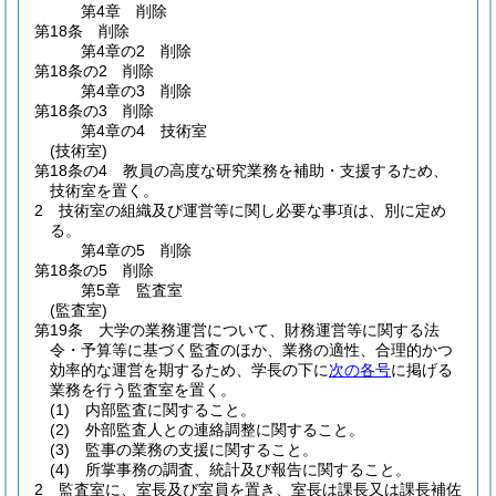
第4章
削除
第18条
削除
第4章の2
削除
第18条の2
削除
第4章の3
削除
第18条の3
削除
第4章の4
技術室
(技術室)
第18条の4
教員の高度な研究業務を補助・支援するため、
技術室を置く。
2
技術室の組織及び運営等に関し必要な事項は、別に定め
る。
第4章の5
削除
第18条の5
削除
第5章
監査室
(監査室)
第19条
大学の業務運営について、財務運営等に関する法
令・予算等に基づく監査のほか、業務の適性、合理的かつ
効率的な運営を期するため、学長の下に
次の各号
に掲げる
業務を行う監査室を置く。
(1)
内部監査に関すること。
(2)
外部監査人との連絡調整に関すること。
(3)
監事の業務の支援に関すること。
(4)
所掌事務の調査、統計及び報告に関すること。
2
監査室に、室長及び室員を置き、室長は課長又は課長補佐