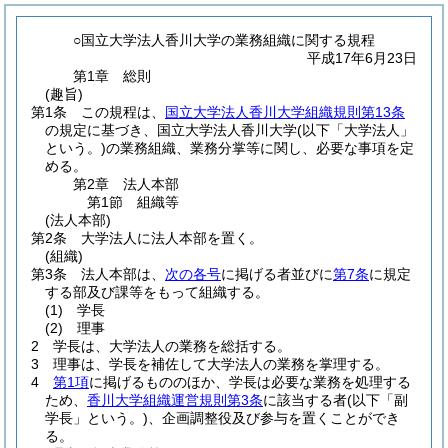
○国立大学法人香川大学の業務組織に関する規程
平成17年6月23日
第1章
総則
(趣旨)
第1条
この規程は、
国立大学法人香川大学組織規則第13条
の規定に基づき、国立大学法人香川大学
(以下「大学法人」
という。)
の業務組織、業務分掌等に関し、必要な事項を定
める。
第2章
法人本部
第1節
組織等
(法人本部)
第2条
大学法人に法人本部を置く。
(組織)
第3条
法人本部は、
次の各号
に掲げる者並びに
第7条
に規定
する部及び課等をもって組織する。
(1)
学長
(2)
理事
2
学長は、大学法人の業務を総括する。
3
理事は、学長を補佐して大学法人の業務を掌理する。
4
第1項
に掲げるもののほか、学長は必要な業務を処理する
ため、
香川大学組織運営規則第3条
に該当する者
(以下「副
学長」という。)
、企画調整役及び参与を置くことができ
る。