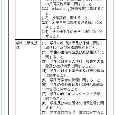
の共同実施事業に関すること。
(11)
e-Learning
(遠隔授業)
に関するこ
と。
(12)
授業評価に関すること。
(13)
所掌事務に関する調査統計に関
すること。
(14)
その他学生の全学共通科目に関
すること。
学生生活支援
(1)
学生の生活指導及び保健に関し、
課
総括し、及び連絡調整すること。
(2)
学生の生活相談及び経済相談等に
関すること。
(3)
学生に対する入学料、授業料の免
除及び徴収猶予に関すること。
(4)
学生に対する奨学金及び経済援助
に関すること。
(5)
学生寄宿舎の管理に関すること。
(6)
学生の課外教育及び課外活動施設
の管理に関すること。
(7)
学生の自主的プロジェクト活動に
関すること。
(8)
学生及び学生団体の指導監督に関
すること。
(9)
大学会館の管理・運営に関するこ