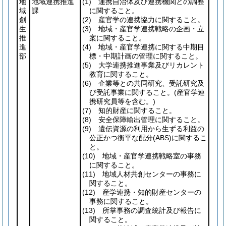
地
地域連携推進
(1)
連携自治体及び連携機関との調整
域
課
に関すること。
創
(2)
産官学の連携協力に関すること。
生
(3)
地域・産官学連携戦略の企画・立
推
案に関すること。
進
(4)
地域・産官学連携に関する中期目
部
標・中期計画の管理に関すること。
(5)
大学連携推進事業及びリカレント
教育に関すること。
(6)
企業等との共同研究、受託研究及
び受託事業に関すること。
(産官学連
携研究員等を含む。)
(7)
知的財産に関すること。
(8)
安全保障輸出管理に関すること。
(9)
遺伝資源の利用から生ずる利益の
公正かつ衡平な配分
(ABS)
に関するこ
と。
(10)
地域・産官学連携戦略室の事務
に関すること。
(11)
地域⼈材共創センターの事務に
関すること。
(12)
産学連携・知的財産センターの
事務に関すること。
(13)
所掌事務の調査統計及び報告に
関すること。