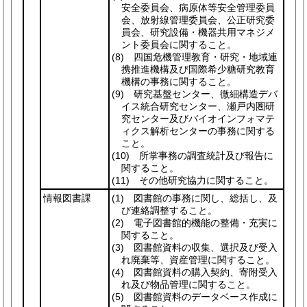
安全委員会、病原体等安全管理委員
会、放射線管理委員会、公正研究委
員会、研究設備・機器共用マネジメ
ント委員会に関すること。
(8)
四国危機管理教育・研究・地域連
携推進機構及び国際希少糖研究教育
機構の事務に関すること。
(9)
研究基盤センター、微細構造デバ
イス統合研究センター、瀬戸内圏研
究センター及びバイオインフォマテ
ィクス解析センターの事務に関する
こと。
(10)
所掌事務の調査統計及び報告に
関すること。
(11)
その他研究協力に関すること。
情報図書課
(1)
図書館の事務に関し、総括し、及
び連絡調整すること。
(2)
電子図書館的機能の整備・充実に
関すること。
(3)
図書館資料の収集、選択及び受入
れ廃棄等、資産管理に関すること。
(4)
図書館資料の購入契約、寄附受入
れ及び物品管理に関すること。
(5)
図書館資料のデータベース作成に