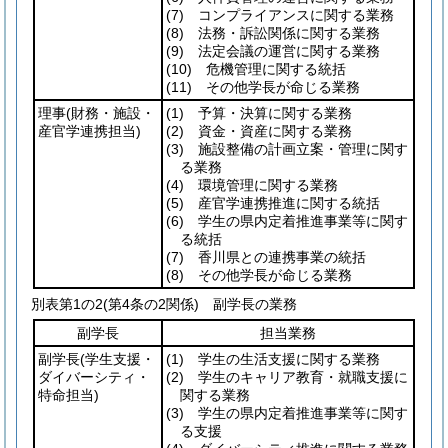
(7)
コンプライアンスに関する業務
(8)
法務・訴訟関係に関する業務
(9)
法定会議の運営に関する業務
(10)
危機管理に関する統括
(11)
その他学長が命じる業務
理事
(財務・施設・
(1)
予算・決算に関する業務
産官学連携担当)
(2)
資金・資産に関する業務
(3)
施設整備の計画立案・管理に関す
る業務
(4)
環境管理に関する業務
(5)
産官学連携推進に関する統括
(6)
学生の県内定着推進事業等に関す
る統括
(7)
香川県との連携事業の統括
(8)
その他学長が命じる業務
別表第1の2
(第4条の2関係) 副学長の業務
副学長
担当業務
副学長
(学生支援・
(1)
学生の生活支援に関する業務
ダイバーシティ・
(2)
学生のキャリア教育・就職支援に
特命担当)
関する業務
(3)
学生の県内定着推進事業等に関す
る支援