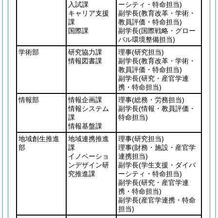
入試課
ーシティ・特命担当)
キャリア支援
副学長
(教育改革・学術・
課
教員評価・特命担当)
国際課
副学長
(国際戦略・グロー
バル環境整備担当)
学術部
研究協力課
理事
(研究担当)
情報図書課
副学長
(教育改革・学術・
教員評価・特命担当)
副学長
(研究・産官学連
携・特命担当)
情報部
情報企画課
理事
(総務・労務担当)
情報システム
副学長
(情報・教員評価・
課
特命担当)
情報基盤課
地域創生推進
地域連携推進
理事
(研究担当)
部
課
理事
(財務・施設・産官学
イノベーショ
連携担当)
ンデザイン研
副学長
(学生支援・ダイバ
究推進課
ーシティ・特命担当)
副学長
(研究・産官学連
携・特命担当)
副学長
(産官学連携・特命
担当)