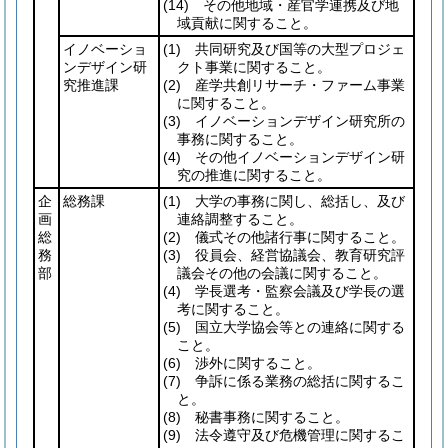
(14)
その他地域・産官学連携及び地
域貢献に関すること。
イノベーショ
(1)
共同研究及び国等の大型プロジェ
ンデザイン研
クト事業に関すること。
究推進課
(2)
産学共創リサーチ・ファーム事業
に関すること。
(3)
イノベーションデザイン研究所の
事務に関すること。
(4)
その他イノベーションデザイン研
究の推進に関すること。
企
総務課
(1)
大学の事務に関し、総括し、及び
画
連絡調整すること。
総
(2)
儀式その他諸行事に関すること。
務
(3)
役員会、経営協議会、教育研究評
部
議会その他の会議に関すること。
(4)
学長選考・監察会議及び学長の選
考に関すること。
(5)
国立大学協会等との連絡に関する
こと。
(6)
渉外に関すること。
(7)
争訴に係る業務の総括に関するこ
と。
(8)
秘書事務に関すること。
(9)
法令遵守及び危機管理に関するこ