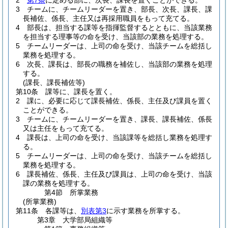
2
第7条
に定める部に、次長、課長を置くことができる。
3
チームに、チームリーダーを置き、部長、次長、課長、課
長補佐、係長、主任又は再採用職員をもって充てる。
4
部長は、担当する課等を指揮監督するとともに、当該業務
を担当する理事等の命を受け、当該部の業務を処理する。
5
チームリーダーは、上司の命を受け、当該チームを総括し
業務を処理する。
6
次長、課長は、部長の職務を補佐し、当該部の業務を処理
する。
(課長、課長補佐等)
第10条
課等に、課長を置く。
2
課に、必要に応じて課長補佐、係長、主任及び課員を置く
ことができる。
3
チームに、チームリーダーを置き、課長、課長補佐、係長
又は主任をもって充てる。
4
課長は、上司の命を受け、当該課等を総括し業務を処理す
る。
5
チームリーダーは、上司の命を受け、当該チームを総括し
業務を処理する。
6
課長補佐、係長、主任及び課員は、上司の命を受け、当該
課の業務を処理する。
第4節
所掌業務
(所掌業務)
第11条
各課等は、
別表第3
に示す業務を所掌する。
第3章
大学部局組織等