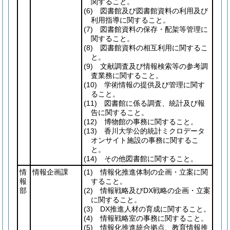
関すること。
(6)
図書館及び図書館資料の利用及び
利用指導に関すること。
(7)
図書館資料の保存・配架等管理に
関すること。
(8)
図書館資料の相互利用に関するこ
と。
(9)
文献調査及び情報検索等の参考調
査業務に関すること。
(10)
学術情報の提供及び管理に関す
ること。
(11)
図書館に係る調査、統計及び報
告に関すること。
(12)
博物館の事務に関すること。
(13)
香川大学公的統計ミクロデータ
オンサイト施設の事務に関するこ
と。
(14)
その他図書館に関すること。
情
情報企画課
(1)
情報化推進体制の企画・立案に関
報
すること。
部
(2)
情報戦略及びDX戦略の企画・立案
に関すること。
(3)
DX推進人材の育成に関すること。
(4)
情報戦略室の事務に関すること。
(5)
情報化推進統合拠点、教育情報推