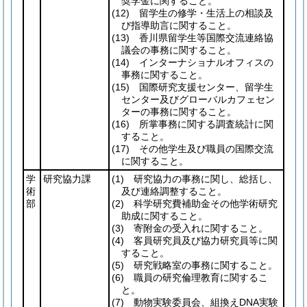
奨学金に関すること。
(12)
留学生の修学・生活上の相談及
び指導助言に関すること。
(13)
香川県留学生等国際交流連絡協
議会の事務に関すること。
(14)
インターナショナルオフィスの
事務に関すること。
(15)
国際研究支援センター、留学生
センター及びグローバルカフェセン
ターの事務に関すること。
(16)
所掌事務に関する調査統計に関
すること。
(17)
その他学生及び職員の国際交流
に関すること。
学
研究協力課
(1)
研究協力の事務に関し、総括し、
術
及び連絡調整すること。
部
(2)
科学研究費補助金その他学術研究
助成に関すること。
(3)
寄附金の受入れに関すること。
(4)
客員研究員及び協力研究員等に関
すること。
(5)
研究戦略室の事務に関すること。
(6)
職員の研究倫理教育に関するこ
と。
(7)
動物実験委員会、組換えDNA実験