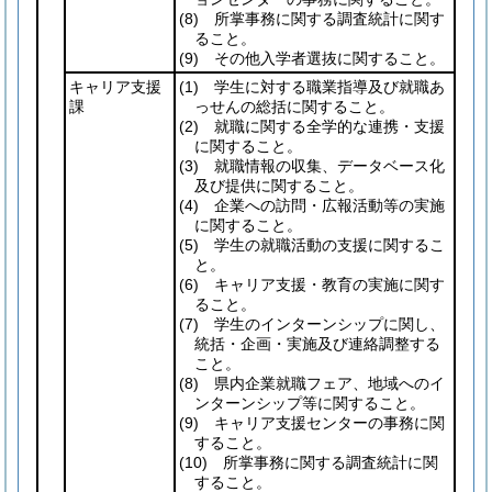
(8)
所掌事務に関する調査統計に関す
ること。
(9)
その他入学者選抜に関すること。
キャリア支援
(1)
学生に対する職業指導及び就職あ
課
っせんの総括に関すること。
(2)
就職に関する全学的な連携・支援
に関すること。
(3)
就職情報の収集、データベース化
及び提供に関すること。
(4)
企業への訪問・広報活動等の実施
に関すること。
(5)
学生の就職活動の支援に関するこ
と。
(6)
キャリア支援・教育の実施に関す
ること。
(7)
学生のインターンシップに関し、
統括・企画・実施及び連絡調整する
こと。
(8)
県内企業就職フェア、地域へのイ
ンターンシップ等に関すること。
(9)
キャリア支援センターの事務に関
すること。
(10)
所掌事務に関する調査統計に関
すること。