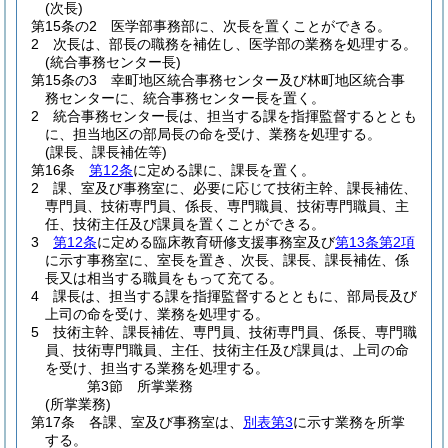
(次長)
第15条の2
医学部事務部に、次長を置くことができる。
2
次長は、部長の職務を補佐し、医学部の業務を処理する。
(統合事務センター長)
第15条の3
幸町地区統合事務センター及び林町地区統合事
務センターに、統合事務センター長を置く。
2
統合事務センター長は、担当する課を指揮監督するととも
に、担当地区の部局長の命を受け、業務を処理する。
(課長、課長補佐等)
第16条
第12条
に定める課に、課長を置く。
2
課、室及び事務室に、必要に応じて技術主幹、課長補佐、
専門員、技術専門員、係長、専門職員、技術専門職員、主
任、技術主任及び課員を置くことができる。
3
第12条
に定める臨床教育研修支援事務室及び
第13条第2項
に示す事務室に、室長を置き、次長、課長、課長補佐、係
長又は相当する職員をもって充てる。
4
課長は、担当する課を指揮監督するとともに、部局長及び
上司の命を受け、業務を処理する。
5
技術主幹、課長補佐、専門員、技術専門員、係長、専門職
員、技術専門職員、主任、技術主任及び課員は、上司の命
を受け、担当する業務を処理する。
第3節
所掌業務
(所掌業務)
第17条
各課、室及び事務室は、
別表第3
に示す業務を所掌
する。