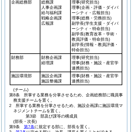
企画総務部
総務課
理事
(研究担当)
人事企画課
理事
(企画・評価・ダイバ
給与福利課
ーシティ・広報担当)
戦略企画課
理事
(総務・労務担当)
広報課
副学長
(学生支援・ダイバ
ーシティ・特命担当)
副学長
(教育改革・学術・
教員評価・特命担当)
副学長
(情報・教員評価・
特命担当)
財務部
財務企画課
理事
(研究担当)
経理課
理事
(財務・施設・産官学
連携担当)
施設環境部
施設企画課
理事
(財務・施設・産官学
施設整備課
連携担当)
(チーム)
第8条
所掌する業務を分掌させるため、企画総務部に職員事
務支援チームを置く。
2
所掌する業務を分掌させるため、施設企画課に施設環境マ
ネジメントチームを置く。
第3節
部及び課等の構成員
(部長・次長)
第9条
第7条
に規定する部に、部長を置く。