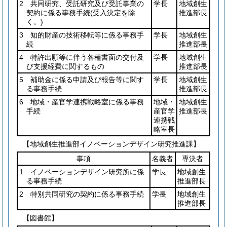
2 共同研究、受託研究及び受託事業の
学長
地域創生
契約に係る事務手続
(受入決定を除
推進部長
く。)
3 知的財産の技術移転等に係る事務手
学長
地域創生
続
推進部長
4 特許出願等に伴う各種書面の交付及
学長
地域創生
び支援経費に関するもの
推進部長
5 補助金に係る申請及び報告等に関す
学長
地域創生
る事務手続
推進部長
6 地域・産官学連携戦略室に係る事務
地域・
地域創生
手続
産官学
推進部長
連携戦
略室長
【地域創生推進部イノベーションデザイン研究推進課】
事項
名義者
専決者
1 イノベーションデザイン研究所に係
学長
地域創生
る事務手続
推進部長
2 特別共同研究の契約に係る事務手続
学長
地域創生
推進部長
【図書館】