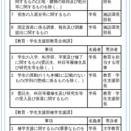
関するもの
(土地・建物の取得及び処分
部長
等に関するものを除く。)
7 宿舎の入退去等に関するもの
学長
施設環境
部長
8 固定資産に係る調査、報告及び調書
学長
施設環境
提出に関するもの
部長
【教育・学生支援部教育企画課】
事項
名義者
専決者
1 学生の入学、転学部、卒業及び修了
学長
教育を担
に関するもの
(委託生、科目等履修生及
当する理
び研究生等を除く。)
事
2 学生の異動のうち本欄1に記載のない
学長
教育・学
もの
(学則の懲戒に係るものを除く。)
生支援部
長
3 委託生、科目等履修生及び研究生等
学長
教育・学
の受入及び派遣に関するもの
生支援部
長
【教育・学生支援部修学支援課】
事項
名義者
専決者
1 修学支援に関するもの
(重要なものを
学長
大学教育