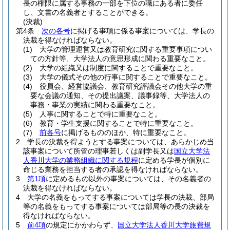
長の権限に属する事務の一部を下位の職にある者に委任
し、文書の名義者とすることができる。
(決裁)
第4条
次の各号
に掲げる事項に係る事案については、学長の
決裁を得なければならない。
(1)
大学の管理運営又は教育研究に関する重要事項につい
ての方針等、大学法人の意思形成に関わる重要なこと。
(2)
大学の組織又は制度に関することで重要なこと。
(3)
大学の儀式その他の行事に関することで重要なこと。
(4)
役員会、経営協議会、教育研究評議会その他大学の重
要な会議の通知、その提出議案、議事録等、大学法人の
事務・事業の実績に関わる重要なこと。
(5)
人事に関することで特に重要なこと。
(6)
教育・学生支援に関することで特に重要なこと。
(7)
前各号
に掲げるもののほか、特に重要なこと。
2
学長の決裁を得ようとする事案については、あらかじめ当
該事案について所管の理事若しくは副学長又は
国立大学法
人香川大学の業務組織に関する規程
に定める学長が個別に
命じる業務を担当する者の承認を得なければならない。
3
第1項
に定めるもの以外の事案については、その名義者の
決裁を得なければならない。
4
大学の名義をもってする事案については学長の決裁、部局
等の名義をもってする事案については部局等の長の決裁を
得なければならない。
5
前4項
の規定にかかわらず、
国立大学法人香川大学旅費規