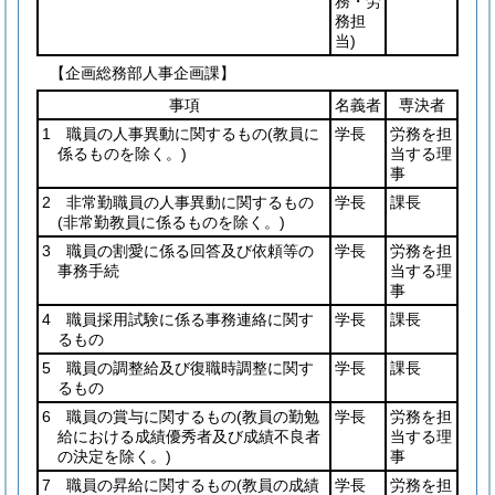
務・労
務担
当)
【企画総務部人事企画課】
事項
名義者
専決者
1 職員の人事異動に関するもの
(教員に
学長
労務を担
係るものを除く。)
当する理
事
2 非常勤職員の人事異動に関するもの
学長
課長
(非常勤教員に係るものを除く。)
3 職員の割愛に係る回答及び依頼等の
学長
労務を担
事務手続
当する理
事
4 職員採用試験に係る事務連絡に関す
学長
課長
るもの
5 職員の調整給及び復職時調整に関す
学長
課長
るもの
6 職員の賞与に関するもの
(教員の勤勉
学長
労務を担
給における成績優秀者及び成績不良者
当する理
の決定を除く。)
事
7 職員の昇給に関するもの
(教員の成績
学長
労務を担