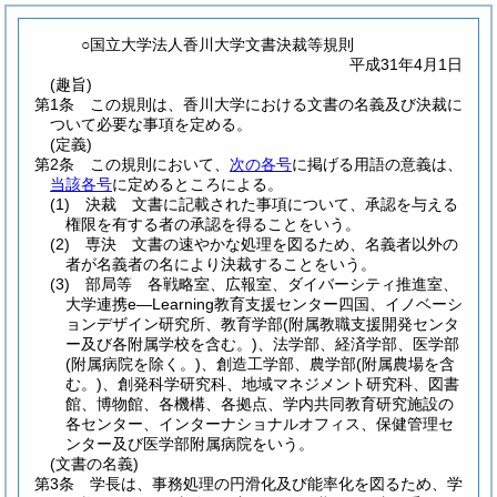
○国立大学法人香川大学文書決裁等規則
平成31年4月1日
(趣旨)
第1条
この規則は、香川大学における文書の名義及び決裁に
ついて必要な事項を定める。
(定義)
第2条
この規則において、
次の各号
に掲げる用語の意義は、
当該各号
に定めるところによる。
(1)
決裁 文書に記載された事項について、承認を与える
権限を有する者の承認を得ることをいう。
(2)
専決 文書の速やかな処理を図るため、名義者以外の
者が名義者の名により決裁することをいう。
(3)
部局等 各戦略室、広報室、ダイバーシティ推進室、
大学連携e―Learning教育支援センター四国、イノベーシ
ョンデザイン研究所、教育学部
(附属教職支援開発センタ
ー及び各附属学校を含む。)
、法学部、経済学部、医学部
(附属病院を除く。)
、創造工学部、農学部
(附属農場を含
む。)
、創発科学研究科、地域マネジメント研究科、図書
館、博物館、各機構、各拠点、学内共同教育研究施設の
各センター、インターナショナルオフィス、保健管理セ
ンター及び医学部附属病院をいう。
(文書の名義)
第3条
学長は、事務処理の円滑化及び能率化を図るため、学