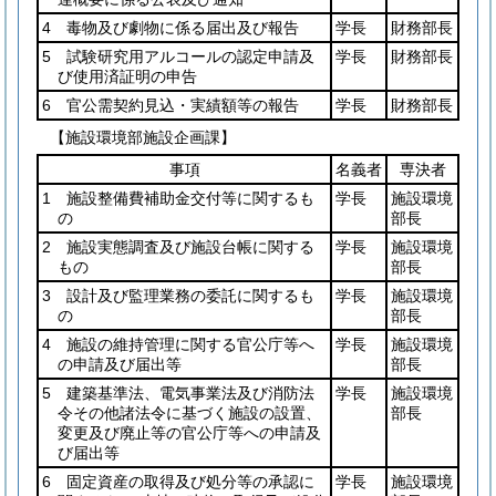
4 毒物及び劇物に係る届出及び報告
学長
財務部長
5 試験研究用アルコールの認定申請及
学長
財務部長
び使用済証明の申告
6 官公需契約見込・実績額等の報告
学長
財務部長
【施設環境部施設企画課】
事項
名義者
専決者
1 施設整備費補助金交付等に関するも
学長
施設環境
の
部長
2 施設実態調査及び施設台帳に関する
学長
施設環境
もの
部長
3 設計及び監理業務の委託に関するも
学長
施設環境
の
部長
4 施設の維持管理に関する官公庁等へ
学長
施設環境
の申請及び届出等
部長
5 建築基準法、電気事業法及び消防法
学長
施設環境
令その他諸法令に基づく施設の設置、
部長
変更及び廃止等の官公庁等への申請及
び届出等
6 固定資産の取得及び処分等の承認に
学長
施設環境