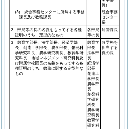
長)
(3)
統合事務センターに所属する事務
統合事務
課長及び教務課長
センター
長
2 部局等の長の名義をもってする各種
各部局
所管課長
証明のうち、定型的なもの
等の長
3 教育学部長、法学部長、経済学部
教育学
各学務を
長、創造工学部長、農学部長、創発科
部長
担当する
学研究科長、農学研究科長、教育学研
法学部
係の長
究科長、地域マネジメント研究科長及
長
び附属学校園長の名義をもってする各
経済学
種証明のうち、教務に関する定型的な
部長
もの
創造工
学部長
農学部
長
創発科
学研究
科長
農学研
究科長
教育学
研究科