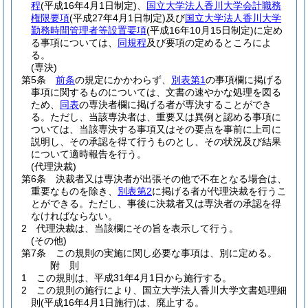
程
(平成16年4月1日制定)
、
国立大学法人香川大学会計職務
権限要項
(平成27年4月1日制定)
及び
国立大学法人香川大学
勤務時間管理者等設置要項
(平成16年10月15日制定)
に定め
る事項については、
同規程
及び要項の定めるところによ
る。
(専決)
第5条
前条
の規定にかかわらず、
別表第1
の事項欄に掲げる
事項に関するものについては、文書の速やかな処理を図る
ため、
同表
の専決者欄に掲げる者が専決することができ
る。
ただし、当該専決者は、重要又は異例と認める事項に
ついては、当該専決する事項又はその要点を事前に上司に
説明し、その承認を得て行うものとし、その状況及び結果
について適時報告を行う。
(代理決裁)
第6条
決裁者又は専決者が出張その他で不在となる場合は、
重要なものを除き、
別表第2
に掲げる者が代理決裁を行うこ
とができる。
ただし、事後に決裁者又は専決者の承認を得
なければならない。
2
代理決裁は、当該欄にその旨を表示して行う。
(その他)
第7条
この規則の実施に関し必要な事項は、別に定める。
附
則
1
この規則は、平成31年4月1日から施行する。
2
この規則の施行により、国立大学法人香川大学文書処理細
則
(平成16年4月1日施行)
は、廃止する。