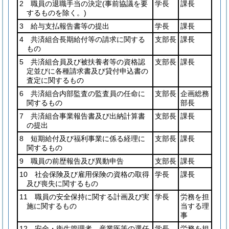
2 職員の退職手当の決定
(事前協議を要
学長
課長
するものを除く。)
3 給与支払報告書等の提出
学長
課長
4 共済組合長期給付等の請求に関する
支部長
課長
もの
5 共済組合員及び被扶養者等の資格認
支部長
課長
定並びに各種請求書及び貸付申込書の
査定に関するもの
6 共済組合内部監査の監査員の任命に
支部長
企画総務
関するもの
部長
7 共済組合事業報告書及び出納計算書
支部長
課長
の提出
8 短期給付及び福利事業に係る経理に
支部長
課長
関するもの
9 職員の前歴報告及び異動申告
支部長
課長
10 社会保険及び雇用保険の資格の取得
学長
課長
及び喪失に関するもの
11 職員の安全保持に関する計画及び実
学長
労務を担
施に関するもの
当する理
事
12 安全・衛生管理者、産業医等の選任
学長
労務を担