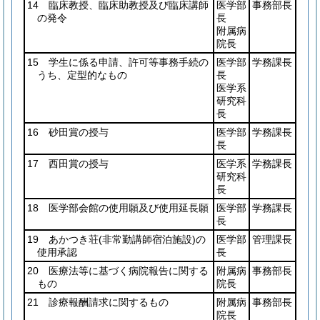
14 臨床教授、臨床助教授及び臨床講師
医学部
事務部長
の発令
長
附属病
院長
15 学生に係る申請、許可等事務手続の
医学部
学務課長
うち、定型的なもの
長
医学系
研究科
長
16 砂田賞の授与
医学部
学務課長
長
17 西田賞の授与
医学系
学務課長
研究科
長
18 医学部会館の使用願及び使用延長願
医学部
学務課長
長
19 あかつき荘
(非常勤講師宿泊施設)
の
医学部
管理課長
使用承認
長
20 医療法等に基づく病院報告に関する
附属病
事務部長
もの
院長
21 診療報酬請求に関するもの
附属病
事務部長
院長