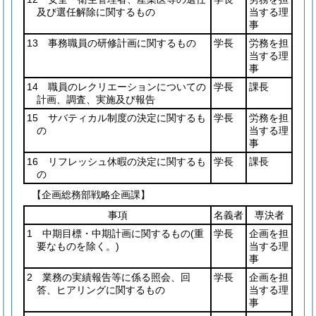
及び選任解除に関するもの
当する理
事
13 事務職員の研修計画に関するもの
学長
労務を担
当する理
事
14 職員のレクリエーションについての
学長
課長
計画、調査、実施及び報告
15 サバティカル制度の決定に関するも
学長
労務を担
の
当する理
事
16 リフレッシュ休暇の決定に関するも
学長
課長
の
【企画総務部戦略企画課】
事項
名義者
専決者
1 中期目標・中期計画に関するもの
(重
学長
企画を担
要なものを除く。)
当する理
事
2 業務の実績報告等に係る照会、回
学長
企画を担
答、ヒアリングに関するもの
当する理
事