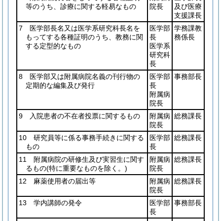
等のうち、診療に関する軽易なもの
院長
及び医療
支援課長
7 医学部長名又は医学系研究科長名を
医学部
学務課教
もってする各種証明のうち、教務に関
長
務係長
する定型的なもの
医学系
研究科
長
8 医学部又は附属病院名義の刊行物の
医学部
事務部長
定期的な編集及び発行
長
附属病
院長
9 入院患者の不在者投票に関するもの
附属病
総務課長
院長
10 研究員等に係る事務手続きに関する
医学部
総務課長
もの
長
11 附属病院の研修生及び実習生に関す
附属病
総務課長
るもの
(特に重要なものを除く。)
院長
12 麻薬使用者の届出等
附属病
総務課長
院長
13 学内講師の発令
医学部
事務部長
長