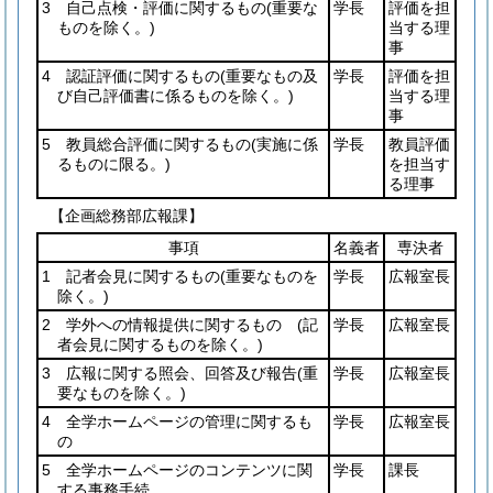
3 自己点検・評価に関するもの
(重要な
学長
評価を担
ものを除く。)
当する理
事
4 認証評価に関するもの
(重要なもの及
学長
評価を担
び自己評価書に係るものを除く。)
当する理
事
5 教員総合評価に関するもの
(実施に係
学長
教員評価
るものに限る。)
を担当す
る理事
【企画総務部広報課】
事項
名義者
専決者
1 記者会見に関するもの
(重要なものを
学長
広報室長
除く。)
2 学外への情報提供に関するもの
(記
学長
広報室長
者会見に関するものを除く。)
3 広報に関する照会、回答及び報告
(重
学長
広報室長
要なものを除く。)
4 全学ホームページの管理に関するも
学長
広報室長
の
5 全学ホームページのコンテンツに関
学長
課長
する事務手続