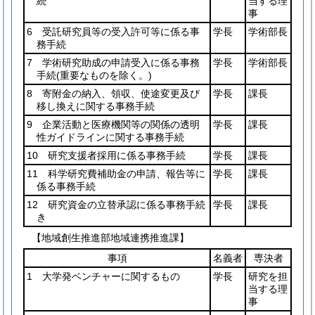
続
当する理
事
6 受託研究員等の受入許可等に係る事
学長
学術部長
務手続
7 学術研究助成の申請受入に係る事務
学長
学術部長
手続
(重要なものを除く。)
8 寄附金の納入、領収、使途変更及び
学長
課長
移し換えに関する事務手続
9 企業活動と医療機関等の関係の透明
学長
課長
性ガイドラインに関する事務手続
10 研究支援者採用に係る事務手続
学長
課長
11 科学研究費補助金の申請、報告等に
学長
課長
係る事務手続
12 研究資金の立替承認に係る事務手続
学長
課長
き
【地域創生推進部地域連携推進課】
事項
名義者
専決者
1 大学発ベンチャーに関するもの
学長
研究を担
当する理
事