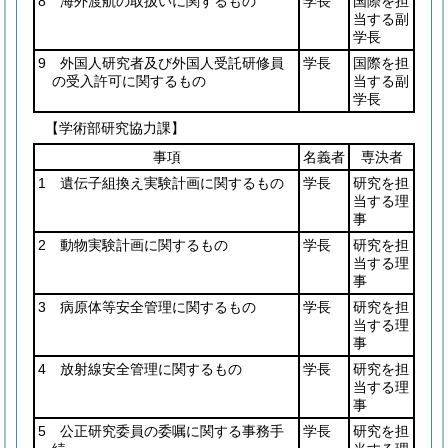
8 海外渡航の取扱いに関するもの
学長
国際を担
当する副
学長
9 外国人研究者及び外国人受託研修員
学長
国際を担
の受入許可に関するもの
当する副
学長
【学術部研究協力課】
事項
名義者
専決者
1 遺伝子組換え実験計画に関するもの
学長
研究を担
当する理
事
2 動物実験計画に関するもの
学長
研究を担
当する理
事
3 病原体等安全管理に関するもの
学長
研究を担
当する理
事
4 放射線安全管理に関するもの
学長
研究を担
当する理
事
5 公正研究委員の委嘱に関する事務手
学長
研究を担