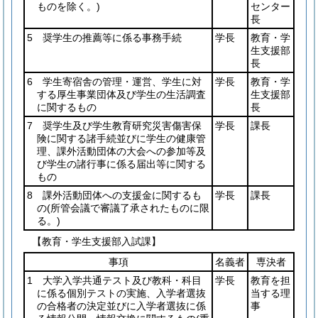
ものを除く。)
センター
長
5 奨学生の推薦等に係る事務手続
学長
教育・学
生支援部
長
6 学生寄宿舎の管理・運営、学生に対
学長
教育・学
する厚生事業団体及び学生の生活調査
生支援部
に関するもの
長
7 奨学生及び学生教育研究災害傷害保
学長
課長
険に関する諸手続並びに学生の健康管
理、課外活動団体の大会への参加等及
び学生の諸行事に係る届出等に関する
もの
8 課外活動団体への支援金に関するも
学長
課長
の
(所管会議で審議了承されたものに限
る。)
【教育・学生支援部入試課】
事項
名義者
専決者
1 大学入学共通テスト及び教科・科目
学長
教育を担
に係る個別テストの実施、入学者選抜
当する理
の合格者の決定並びに入学者選抜に係
事