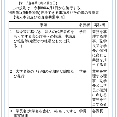
附
則
(令和8年4月1日
)
この規則は、令和8年4月1日から施行する。
別表第1
(第5条関係)専決できる事項及びその際の専決者
【法人本部及び監査室共通事項】
事項
名義者
専決者
1 法令等に基づき、法人の代表者名を
学長
業務を掌
もってする官公庁等への協議、申請及
理する理
び報告等
(定型かつ軽易なものに限
事、副学
る。)
長又は学
長が個別
に命じる
業務を担
当する者
2 大学名義の刊行物の定期的な編集及
学長
業務を掌
び発行
理する理
事、副学
長又は学
長が個別
に命じる
業務を担
当する者
3 学長名
(大学名を含む。)
をもってする
学長
各課長
事実証明