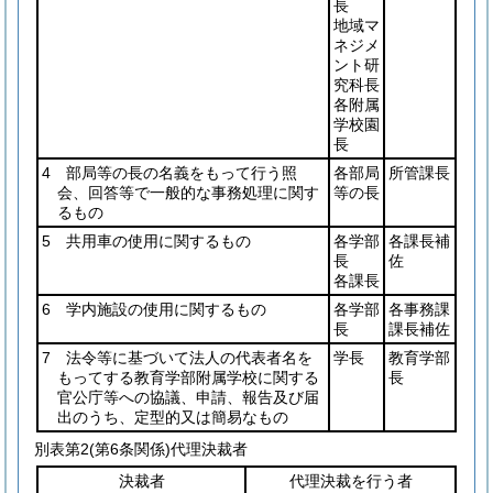
長
地域マ
ネジメ
ント研
究科長
各附属
学校園
長
4 部局等の長の名義をもって行う照
各部局
所管課長
会、回答等で一般的な事務処理に関す
等の長
るもの
5 共用車の使用に関するもの
各学部
各課長補
長
佐
各課長
6 学内施設の使用に関するもの
各学部
各事務課
長
課長補佐
7 法令等に基づいて法人の代表者名を
学長
教育学部
もってする教育学部附属学校に関する
長
官公庁等への協議、申請、報告及び届
出のうち、定型的又は簡易なもの
別表第2
(第6条関係)代理決裁者
決裁者
代理決裁を行う者