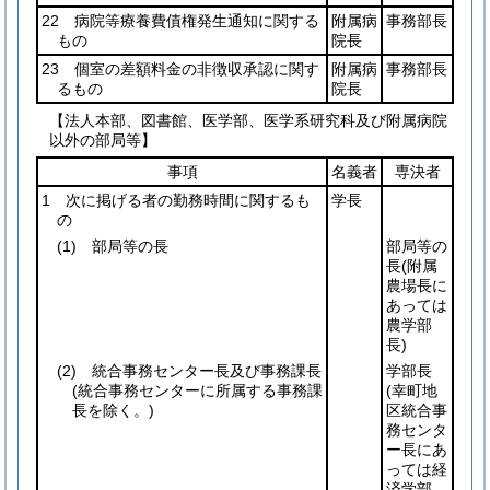
22 病院等療養費債権発生通知に関する
附属病
事務部長
もの
院長
23 個室の差額料金の非徴収承認に関す
附属病
事務部長
るもの
院長
【法人本部、図書館、医学部、医学系研究科及び附属病院
以外の部局等】
事項
名義者
専決者
1 次に掲げる者の勤務時間に関するも
学長
の
(1)
部局等の長
部局等の
長
(附属
農場長に
あっては
農学部
長)
(2)
統合事務センター長及び事務課長
学部長
(統合事務センターに所属する事務課
(幸町地
長を除く。)
区統合事
務センタ
ー長にあ
っては経
済学部