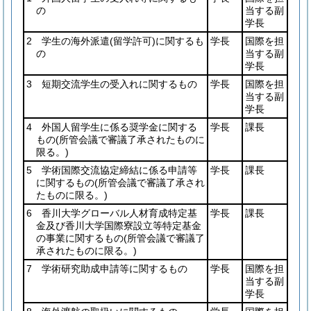
の
当する副
学長
2 学生の海外派遣
(留学許可)
に関するも
学長
国際を担
の
当する副
学長
3 短期交流学生の受入れに関するもの
学長
国際を担
当する副
学長
4 外国人留学生に係る奨学金に関する
学長
課長
もの
(所管会議で審議了承されたものに
限る。)
5 学術国際交流協定締結に係る申請等
学長
課長
に関するもの
(所管会議で審議了承され
たものに限る。)
6 香川大学グローバル人材育成特定基
学長
課長
金及び香川大学国際寮設立等特定基金
の事業に関するもの
(所管会議で審議了
承されたものに限る。)
7 学術研究助成申請等に関するもの
学長
国際を担
当する副
学長