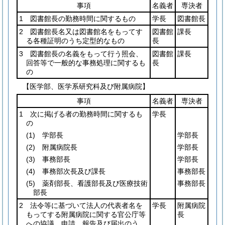
事項
名義者
専決者
1 図書館長の勤務時間に関するもの
学長
図書館長
2 図書館長名又は図書館名をもってす
図書館
課長
る各種証明のうち定型的なもの
長
3 図書館長の名義をもって行う照会、
図書館
課長
回答等で一般的な事務処理に関するも
長
の
【医学部、医学系研究科及び附属病院】
事項
名義者
専決者
1 次に掲げる者の勤務時間に関するも
学長
の
(1)
学部長
学部長
(2)
附属病院長
学部長
(3)
事務部長
学部長
(4)
事務部次長及び課長
事務部長
(5)
薬剤部長、看護部長及び医療技術
事務部長
部長
2 法令等に基づいて法人の代表者名を
学長
附属病院
もってする附属病院に関する官公庁等
長
への協議、申請、報告及び届出のう