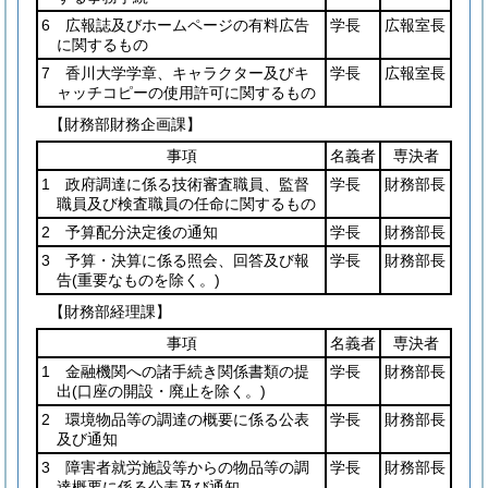
6 広報誌及びホームページの有料広告
学長
広報室長
に関するもの
7 香川大学学章、キャラクター及びキ
学長
広報室長
ャッチコピーの使用許可に関するもの
【財務部財務企画課】
事項
名義者
専決者
1 政府調達に係る技術審査職員、監督
学長
財務部長
職員及び検査職員の任命に関するもの
2 予算配分決定後の通知
学長
財務部長
3 予算・決算に係る照会、回答及び報
学長
財務部長
告
(重要なものを除く。)
【財務部経理課】
事項
名義者
専決者
1 金融機関への諸手続き関係書類の提
学長
財務部長
出
(口座の開設・廃止を除く。)
2 環境物品等の調達の概要に係る公表
学長
財務部長
及び通知
3 障害者就労施設等からの物品等の調
学長
財務部長
達概要に係る公表及び通知