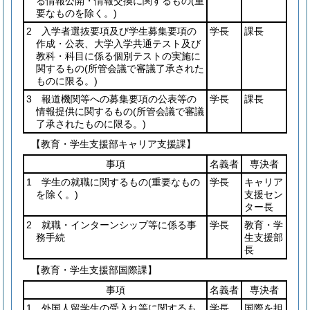
る情報公開・情報交換に関するもの
(重
要なものを除く。)
2 入学者選抜要項及び学生募集要項の
学長
課長
作成・公表、大学入学共通テスト及び
教科・科目に係る個別テストの実施に
関するもの
(所管会議で審議了承された
ものに限る。)
3 報道機関等への募集要項の公表等の
学長
課長
情報提供に関するもの
(所管会議で審議
了承されたものに限る。)
【教育・学生支援部キャリア支援課】
事項
名義者
専決者
1 学生の就職に関するもの
(重要なもの
学長
キャリア
を除く。)
支援セン
ター長
2 就職・インターンシップ等に係る事
学長
教育・学
務手続
生支援部
長
【教育・学生支援部国際課】
事項
名義者
専決者
1 外国人留学生の受入れ等に関するも
学長
国際を担