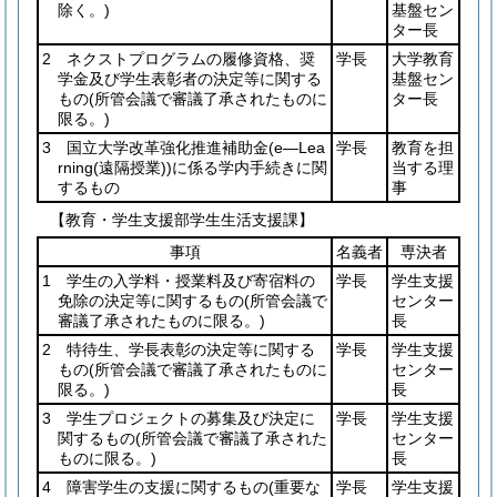
除く。)
基盤セン
ター長
2 ネクストプログラムの履修資格、奨
学長
大学教育
学金及び学生表彰者の決定等に関する
基盤セン
もの
(所管会議で審議了承されたものに
ター長
限る。)
3 国立大学改革強化推進補助金
(e―Lea
学長
教育を担
rning
(遠隔授業)
)
に係る学内手続きに関
当する理
するもの
事
【教育・学生支援部学生生活支援課】
事項
名義者
専決者
1 学生の入学料・授業料及び寄宿料の
学長
学生支援
免除の決定等に関するもの
(所管会議で
センター
審議了承されたものに限る。)
長
2 特待生、学長表彰の決定等に関する
学長
学生支援
もの
(所管会議で審議了承されたものに
センター
限る。)
長
3 学生プロジェクトの募集及び決定に
学長
学生支援
関するもの
(所管会議で審議了承された
センター
ものに限る。)
長
4 障害学生の支援に関するもの
(重要な
学長
学生支援