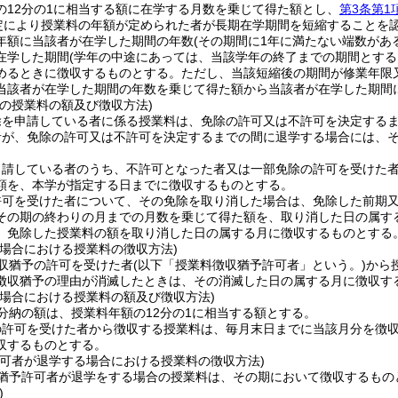
の12分の1に相当する額に在学する月数を乗じて得た額とし、
第3条第1
定により授業料の年額が定められた者が長期在学期間を短縮することを
年額に当該者が在学した期間の年数
(その期間に1年に満たない端数があ
在学した期間
(学年の中途にあっては、当該学年の終了までの期間とする
めるときに徴収するものとする。
ただし、当該短縮後の期間が修業年限
当該者が在学した期間の年数を乗じて得た額から当該者が在学した期間
者の授業料の額及び徴収方法)
除を申請している者に係る授業料は、免除の許可又は不許可を決定する
者が、免除の許可又は不許可を決定するまでの間に退学する場合には、
申請している者のうち、不許可となった者又は一部免除の許可を受けた
額を、本学が指定する日までに徴収するものとする。
許可を受けた者について、その免除を取り消した場合は、免除した前期
その期の終わりの月までの月数を乗じて得た額を、取り消した日の属す
、免除した授業料の額を取り消した日の属する月に徴収するものとする
の場合における授業料の徴収方法)
収猶予の許可を受けた者
(以下「授業料徴収猶予許可者」という。)
から
徴収猶予の理由が消滅したときは、その消滅した日の属する月に徴収す
の場合における授業料の額及び徴収方法)
分納の額は、授業料年額の12分の1に相当する額とする。
の許可を受けた者から徴収する授業料は、毎月末日までに当該月分を徴
収するものとする。
許可者が退学する場合における授業料の徴収方法)
猶予許可者が退学をする場合の授業料は、その期において徴収するもの
)