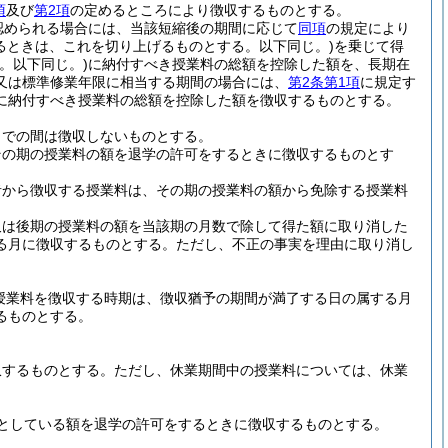
項
及び
第2項
の定めるところにより徴収するものとする。
認められる場合には、当該短縮後の期間に応じて
同項
の規定により
るときは、これを切り上げるものとする。以下同じ。)
を乗じて得
。以下同じ。)
に納付すべき授業料の総額を控除した額を、長期在
又は標準修業年限に相当する期間の場合には、
第2条第1項
に規定す
に納付すべき授業料の総額を控除した額を徴収するものとする。
までの間は徴収しないものとする。
その期の授業料の額を退学の許可をするときに徴収するものとす
者から徴収する授業料は、その期の授業料の額から免除する授業料
又は後期の授業料の額を当該期の月数で除して得た額に取り消した
る月に徴収するものとする。
ただし、不正の事実を理由に取り消し
。
授業料を徴収する時期は、徴収猶予の期間が満了する日の属する月
るものとする。
収するものとする。
ただし、休業期間中の授業料については、休業
としている額を退学の許可をするときに徴収するものとする。