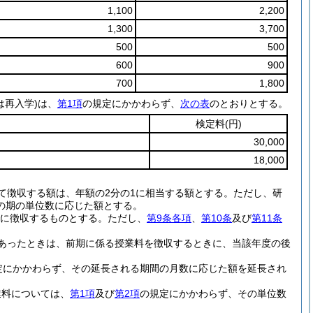
1,100
2,200
1,300
3,700
500
500
600
900
700
1,800
は再入学)
は、
第1項
の規定にかかわらず、
次の表
のとおりとする。
検定料
(円)
30,000
18,000
て徴収する額は、年額の2分の1に相当する額とする。
ただし、研
の期の単位数に応じた額とする。
までに徴収するものとする。
ただし、
第9条各項
、
第10条
及び
第11条
あったときは、前期に係る授業料を徴収するときに、当該年度の後
定にかかわらず、その延長される期間の月数に応じた額を延長され
業料については、
第1項
及び
第2項
の規定にかかわらず、その単位数