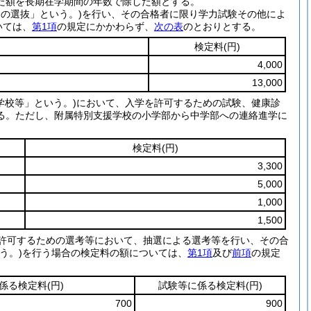
た額を長期在学期間の年数で除した額とする。
の選抜」という。)
を行い、その合格者に限り学力試験その他によ
いては、
第1項
の規定にかかわらず、
次の表
のとおりとする。
検定料
(円)
4,000
13,000
学校等」という。)
において、入学を許可するための試験、健康診
る。
ただし、附属特別支援学校の小学部から中学部への連絡進学に
検定料
(円)
3,300
5,000
1,000
1,500
許可するための選考等において、抽選による選考等を行い、その合
う。)
を行う場合の検定料の額については、
第1項
及び
前項
の規定
係る検定料
(円)
試験等に係る検定料
(円)
700
900