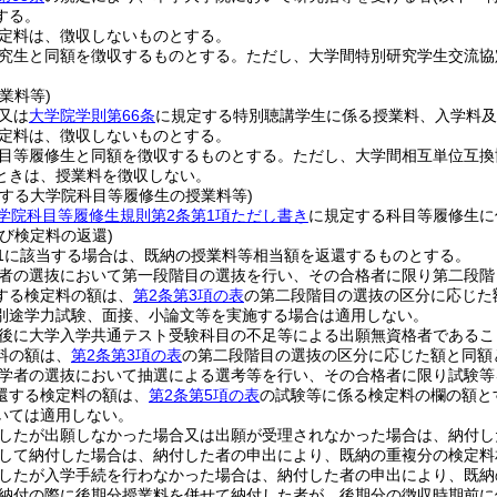
する。
定料は、徴収しないものとする。
究生と同額を徴収するものとする。
ただし、大学間特別研究学生交流協
業料等)
又は
大学院学則第66条
に規定する特別聴講学生に係る授業料、入学料及
定料は、徴収しないものとする。
目等履修生と同額を徴収するものとする。
ただし、大学間相互単位互換
ときは、授業料を徴収しない。
籍する大学院科目等履修生の授業料等)
学院科目等履修生規則第2条第1項ただし書き
に規定する科目等履修生に
び検定料の返還)
1に該当する場合は、既納の授業料等相当額を返還するものとする。
者の選抜において第一段階目の選抜を行い、その合格者に限り第二段階
する検定料の額は、
第2条第3項の表
の第二段階目の選抜の区分に応じた
別途学力試験、面接、小論文等を実施する場合は適用しない。
後に大学入学共通テスト受験科目の不足等による出願無資格者であるこ
料の額は、
第2条第3項の表
の第二段階目の選抜の区分に応じた額と同額
学者の選抜において抽選による選考等を行い、その合格者に限り試験等
還する検定料の額は、
第2条第5項の表
の試験等に係る検定料の欄の額と
いては適用しない。
したが出願しなかった場合又は出願が受理されなかった場合は、納付し
して納付した場合は、納付した者の申出により、既納の重複分の検定料
したが入学手続を行わなかった場合は、納付した者の申出により、既納
納付の際に後期分授業料を併せて納付した者が、後期分の徴収時期前に