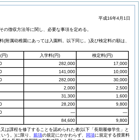
平成16年4月1日
その徴収方法等に関し、必要な事項を定める。
料
(附属幼稚園にあっては入園料。以下同じ。)
及び検定料の額は、
料
(円)
入学料
(円)
検定料
(円)
0
282,000
17,000
0
141,000
10,000
0
282,000
30,000
2,000
2,500
31,300
1,600
0
28,200
9,800
0
―
―
84,600
9,800
業又は課程を修了することを認められた者
(以下「長期履修学生」と
いう。)
に限り、
前項
の規定にかかわらず、
同項
に規定する授業料