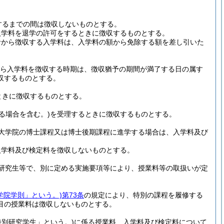
するまでの間は徴収しないものとする。
入学料を退学の許可をするときに徴収するものとする。
者から徴収する入学料は、入学料の額から免除する額を差し引いた
ら入学料を徴収する時期は、徴収猶予の期間が満了する日の属す
収するものとする。
ときに徴収するものとする。
る場合を含む。)
を受理するときに徴収するものとする。
大学院の博士課程又は博士後期課程に進学する場合は、入学料及び
入学料及び検定料を徴収しないものとする。
研究生等で、別に定める実施要項等により、授業料等の取扱いが定
学院学則」という。)
第73条
の規定により、特別の課程を履修する
目の授業料は徴収しないものとする。
特別研究学生」という。)
に係る授業料、入学料及び検定料について