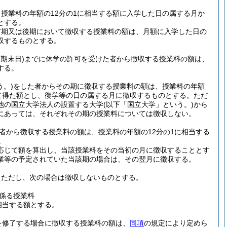
授業料の年額の12分の1に相当する額に入学した日の属する月か
とする。
前期又は後期において徴収する授業料の額は、月額に入学した日の
収するものとする。
期末日)
までに休学の許可を受けた者から徴収する授業料の額は、
する。
う。)
をした者からその期に徴収する授業料の額は、授業料の年額
て得た額とし、復学等の日の属する月に徴収するものとする。
ただ
他の国立大学法人の設置する大学
(以下「国立大学」という。)
から
にあっては、それぞれその期の授業料については徴収しない。
者から徴収する授業料の額は、授業料の年額の12分の1に相当する
。
応じて額を算出し、当該授業料をその当初の月に徴収することとす
業等の予定されていた当該期の場合は、その翌月に徴収する。
。
ただし、次の場合は徴収しないものとする。
係る授業料
相当する額とする。
を修了する場合に徴収する授業料の額は、
同項
の規定により定めら