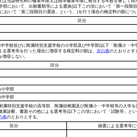
又は当該研究科の修業年限又は標準修業年限に相当する年数を乗じて得
学部において、出願書類等による選抜
(以下この項において「第一段階目
項において「第二段階目の選抜」という。)
を行う場合の検定料の額につ
区分
属中学校並びに附属特別支援学校の小学部及び中学部
(以下「附属小・中
よる選考等を行った場合に徴収する検定料の額は、
次の表
のとおりとす
を徴収しない。
区分
の小学部
の中学部
附属特別支援学校の高等部、附属幼稚園及び附属小・中学校等の入学を
健康診断、書面その他による選考等
(以下この項において「試験等」とい
の表
のとおりとする。
区分
抽選による選考等に