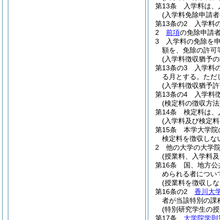
第13条
入学料は、
(入学料免除申請
第13条の2
入学料
2
前項
の免除申請
3
入学料の免除を
額を、免除の許可
(入学料徴収猶予
第13条の3
入学料
る月とする。
ただ
(入学料徴収猶予
第13条の4
入学料
(検定料の徴収方法
第14条
検定料は、
(入学料及び検定料
第15条
本学大学院
検定料を徴収しな
2
他の大学の大学
(授業料、入学料
第16条
国、地方公
められる者につい
(授業料を徴収しな
第16条の2
香川大
者が当該特別の課
(特別研究学生の授
第17条
大学院学則