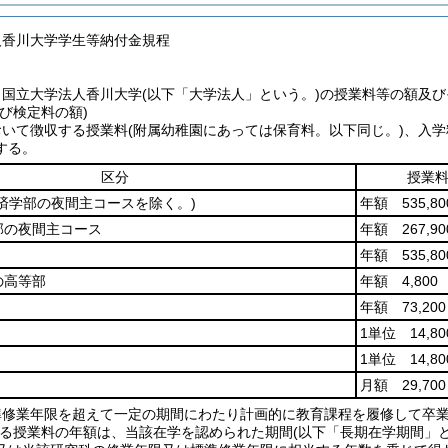
人香川大学学生等納付金規程
、国立大学法人香川大学
(以下「大学法人」という。)
の授業料等の額及び
び検定料の額)
おいて徴収する授業料
(附属幼稚園にあっては保育料。以下同じ。)
、入学
する。
区分
授業
済学部の夜間主コースを除く。)
年額 535,80
部の夜間主コース
年額 267,90
年額 535,80
の高等部
年額 4,800
年額 73,200
1単位 14,80
1単位 14,80
月額 29,700
準修業年限を超えて一定の期間にわたり計画的に教育課程を履修して卒
る授業料の年額は、当該在学を認められた期間
(以下「長期在学期間」と