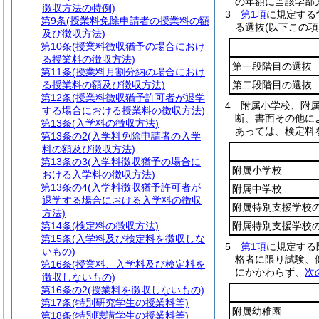
の年額に当該学部
徴収方法の特例)
3
第1項
に規定する
第9条
(授業料免除申請者の授業料の額
る選抜
(以下この
及び徴収方法)
第10条
(授業料徴収猶予の場合におけ
る授業料の徴収方法)
第一段階目の選抜
第11条
(授業料月割分納の場合におけ
る授業料の額及び徴収方法)
第二段階目の選抜
第12条
(授業料徴収猶予許可者が退学
4
附属小学校、附
する場合における授業料の徴収方法)
断、書面その他に
第13条
(入学料の徴収方法)
あっては、検定料
第13条の2
(入学料免除申請者の入学
料の額及び徴収方法)
第13条の3
(入学料徴収猶予の場合に
附属小学校
おける入学料の徴収方法)
第13条の4
(入学料徴収猶予許可者が
附属中学校
退学する場合における入学料の徴収
附属特別支援学校
方法)
第14条
(検定料の徴収方法)
附属特別支援学校
第15条
(入学料及び検定料を徴収しな
5
第1項
に規定する
いもの)
格者に限り試験、
第16条
(授業料、入学料及び検定料を
にかかわらず、
次
徴収しないもの)
第16条の2
(授業料を徴収しないもの)
第17条
(特別研究学生の授業料等)
附属幼稚園
第18条
(特別聴講学生の授業料等)