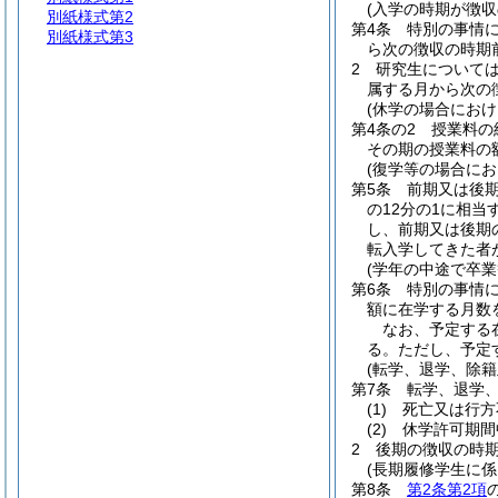
(入学の時期が徴
別紙様式第2
第4条
特別の事情
別紙様式第3
ら次の徴収の時期
2
研究生について
属する月から次の
(休学の場合にお
第4条の2
授業料の
その期の授業料の
(復学等の場合に
第5条
前期又は後
の12分の1に相
し、前期又は後期
転入学してきた者
(学年の中途で卒
第6条
特別の事情
額に在学する月数
なお、予定する
る。ただし、予定
(転学、退学、除
第7条
転学、退学
(1)
死亡又は行方
(2)
休学許可期間
2
後期の徴収の時
(長期履修学生に
第8条
第2条第2項