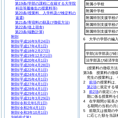
第19条
(学部の課程に在籍する大学院
附属小学校
科目等履修生の授業料等)
附属中学校
第20条
(授業料、入学料及び検定料の
返還)
附属特別支援学校
第21条
(寄宿料の額及び徴収方法)
附属特別支援学校
第22条
(借上宿舎)
附属特別支援学校
第23条
(端数計算)
附則
6
大学の学部の編
附則
(平成16年9月24日)
附則
(平成17年4月1日)
附則
(平成18年2月27日)
学部
(法学部及び経
附則
(平成19年12月21日)
附則
(平成20年4月1日)
法学部及び経済学
附則
(平成20年4月28日)
(授業料の徴収方法
附則
(平成22年4月1日)
第3条
授業料の徴
附則
(平成24年4月1日)
究生の授業料は、
附則
(平成25年4月1日)
2
前項
の授業料は、
附則
(平成27年4月1日)
第2項
に規定する
附則
(平成28年4月1日)
3
前2項
の規定にか
附則
(平成29年4月1日)
期に係る授業料を
附則
(平成31年3月29日)
4
在学期間が延長
附則
(令和元年5月1日)
る期間の当初の月
附則
(令和2年4月1日)
5
前期又は後期の
附則
(令和3年10月1日)
に応じた額を当該
別紙様式第1