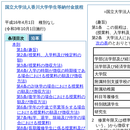
国立大学法人香川大学学生等納付金規程
○国立大学法
(趣旨)
平成16年4月1日 種別なし
第1条
この規程は
(令和3年10月1日施行)
(授業料、入学料及
第2条
大学法人に
条項目次
沿革
次の表
のとおりと
本則
第1条
(趣旨)
第2条
(授業料、入学料及び検定料の
学部
(法学部及び経
額)
第3条
(授業料の徴収方法)
法学部及び経済学
第4条
(入学の時期が徴収の時期後であ
大学院
る場合における授業料の額及び徴収
方法)
附属特別支援学校
第4条の2
(休学の場合における授業料
附属幼稚園
の額及び徴収方法)
第5条
(復学等の場合における授業料の
科目等履修生
額及び徴収方法)
特別聴講学生
第6条
(学年の中途で卒業等をする場合
研究生
における授業料の額及び徴収方法)
第7条
(転学、退学、除籍及び停学の場
2
修業年限又は標
合における授業料)
いう。)
から徴収す
第8条
(長期履修学生に係る授業料及び