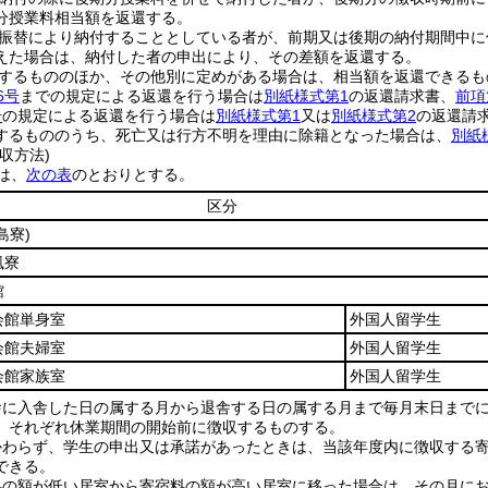
分授業料相当額を返還する。
振替により納付することとしている者が、前期又は後期の納付期間中に
えた場合は、納付した者の申出により、その差額を返還する。
するもののほか、その他別に定めがある場合は、相当額を返還できるも
6号
までの規定による返還を行う場合は
別紙様式第1
の返還請求書、
前項
号
の規定による返還を行う場合は
別紙様式第1
又は
別紙様式第2
の返還請
するもののうち、死亡又は行方不明を理由に除籍となった場合は、
別紙
収方法)
は、
次の表
のとおりとする。
区分
島寮)
風寮
館
会館単身室
外国人留学生
会館夫婦室
外国人留学生
会館家族室
外国人留学生
舎に入舎した日の属する月から退舎する日の属する月まで毎月末日まで
、それぞれ休業期間の開始前に徴収するものする。
かわらず、学生の申出又は承諾があったときは、当該年度内に徴収する
できる。
料の額が低い居室から寄宿料の額が高い居室に移った場合は、その月に