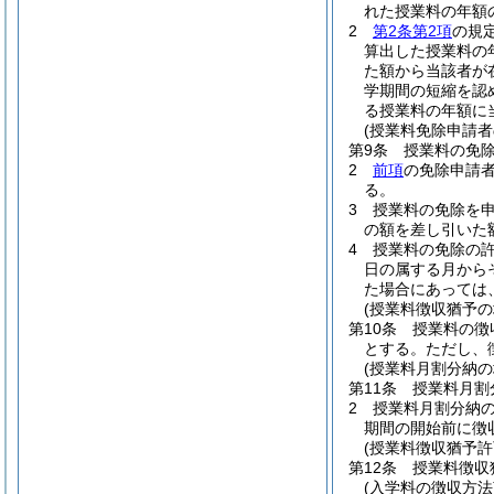
れた授業料の年額
2
第2条第2項
の規
算出した授業料の
た額から当該者が
学期間の短縮を認
る授業料の年額に
(授業料免除申請
第9条
授業料の免
2
前項
の免除申請
る。
3
授業料の免除を
の額を差し引いた
4
授業料の免除の
日の属する月から
た場合にあっては
(授業料徴収猶予
第10条
授業料の徴
とする。
ただし、
(授業料月割分納
第11条
授業料月割
2
授業料月割分納
期間の開始前に徴
(授業料徴収猶予
第12条
授業料徴収
(入学料の徴収方法