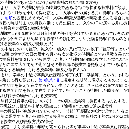
収の時期後である場合における授業料の額及び徴収方法)
により、入学の時期が徴収の時期後である場合に徴収する授業料の額は、
前までの月数を乗じて得た額とし、入学の日の属する月に徴収するもの
は、
前項
の規定にかかわらず、入学の時期が徴収の時期後である場合に
徴収の時期前までの月数を乗じて得た額とし、入学の日の属する月に徴
ける授業料の額及び徴収方法)
納期末日
(徴収猶予又は月割分納の許可を受けている者にあってはその納
額から休学により免除する授業料の額を差し引いた額を徴収するものと
おける授業料の額及び徴収方法)
期の中途において復学、転入学、編入学又は再入学
(以下「復学等」とい
当する額に復学等の日の属する月から次の徴収の時期前までの月数を乗じ
の授業料を徴収してから休学した者が当該期間の間に復学した場合及び
がその国立大学でその期又はその期以降の授業料を徴収されている場合
業等をする場合における授業料の額及び徴収方法)
により、学年の中途で卒業又は課程を修了
(以下「卒業等」という。)
する
を乗じて得た額とし、
第3条第2項
に規定する期間に徴収するものとする
在学期間を超えて在学する必要が生じたときは、さらにその在学期間に
する在学期間を超えて在学する必要が生じたことが判明した時期が、卒
籍及び停学の場合における授業料)
、除籍又は停学の者についても、その期の授業料は徴収するものとする
不明並びに授業料未納の理由により除籍された者に係る授業料
中の授業料が免除されている者で、当該許可期間の中途で退学した者に
期前に退学する者から徴収する授業料の額は、授業料の年額の2分の1に
係る授業料及び徴収方法の特例)
の規定により授業料の年額が定められた者が学年の中途で卒業又は課程