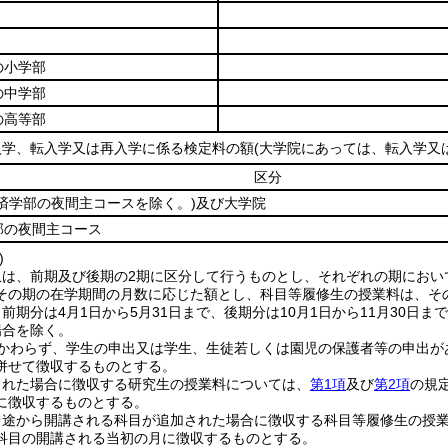
の小学部
の中学部
の高等部
入学、転入学又は再入学に係る検定料の額
(大学院にあっては、転入学又
区分
済学部の夜間主コースを除く。)
及び大学院
部の夜間主コース
)
収は、前期及び後期の2期に区分して行うものとし、それぞれの期におい
その期の在学期間の月数に応じた額とし、科目等履修生の授業料は、そ
前期分は4月1日から5月31日まで、後期分は10月1日から11月30日
場合を除く。
かわらず、学生の申出又は学生、生徒若しくは園児の保護者等の申出が
併せて徴収するものとする。
された場合に徴収する研究生の授業料については、
第1項
及び
第2項
の規
に徴収するものとする。
中途から開講される科目が追加された場合に徴収する科目等履修生の授
科目の開講される当初の月に徴収するものとする。