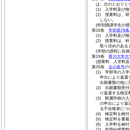
は、次のとおりと
(1)
入学料及び検
(2)
授業料は、研
しない。
(特別聴講学生の授
第18条
学則第78条
(1)
入学料及び検
(2)
授業料は、科
取り決めのある
(学部の課程に在
第19条
香川大学大
(授業料、入学料及
第20条
次の各号
の
(1)
学部等の入学
申出により返還
出願書類の他に
(2)
出願書類受付
り返還する検定
(3)
附属学校の入
の申出により返
る不合格者につ
(4)
検定料を納付
(5)
検定料を重複
(6)
入学料を納付
(7)
前期分授業料