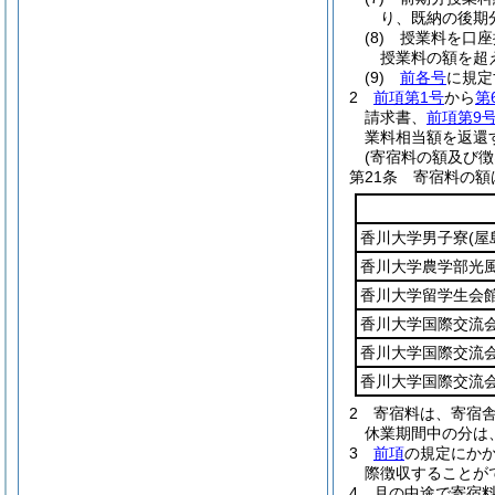
り、既納の後期
(8)
授業料を口座
授業料の額を超
(9)
前各号
に規定
2
前項第1号
から
第
請求書、
前項第9
業料相当額を返還
(寄宿料の額及び徴
第21条
寄宿料の額
香川大学男子寮
(屋
香川大学農学部光
香川大学留学生会
香川大学国際交流
香川大学国際交流
香川大学国際交流
2
寄宿料は、寄宿
休業期間中の分は
3
前項
の規定にか
際徴収することが
4
月の中途で寄宿