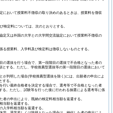
定において授業料不徴収の取り決めのあるときは、授業料を徴収
び検定料については、次のとおりとする。
協定又は外国の大学との大学間交流協定において授業料不徴収の
係る授業料、入学料及び検定料は徴収しないものとする。
目の選抜を行う場合で、第一段階目の選抜で不合格となった者の
額とする。
ただし、学校推薦型選抜等の第一段階目の選抜において
とが判明した場合
(学校推薦型選抜を除く)
には、出願者の申出によ
とする。
を行い最終合格者を決定する場合で、選考等で不合格となった者
する。
ただし、試験等を行った後に行われる抽選による選考等に係
た者の申出により、既納の検定料相当額を返還する。
相当額を返還する。
の入学料相当額を返還する。
休学、退学若しくは除籍となった場合は、納付した者の申出によ