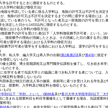
入学を許可するときに徴収するものとする。
者の入学料の額及び徴収方法)
の免除を申請している者に係る入学料は、免除の許可又は不許可を決定
者が、免除の許可又は不許可を決定するまでの間に退学する場合には、
申請している者のうち、不許可となった者又は一部免除の許可を受けた
等を決定した日から14日以内に徴収するものとする。
の場合における入学料の徴収方法)
の徴収猶予の許可を受けた者
(以下「入学料徴収猶予許可者」という。)
か
し、徴収猶予の理由が消滅したときは、その消滅した日の属する月に徴
許可者が退学する場合における入学料の徴収方法)
徴収猶予許可者が退学をする場合における入学料は、退学の許可をする
)
入学、転入学、編入学又は再入学の出願
(
第2条第2項
及び
第4項
に規定す
を徴収しないもの)
の修士課程、博士前期課程又は専門職学位課程を修了し、引き続き本学
いものとする。
院に在学する者で当該大学との協議に基づき転入学する者については、
及び検定料を徴収しないもの)
共団体及び独立行政法人等の施策、依頼等に基づき受け入れる学生及び
ては、授業料、入学料及び検定料を徴収しないものとする。
いもの)
学学則
(以下「学則」という。)
第88条
及び
香川大学大学院学則
(以下「大
程に含まれる授業科目を科目等履修生として履修する場合、当該授業科
業料等)
第68条
の規定により、本学大学院において研究指導を受ける者
(以下「