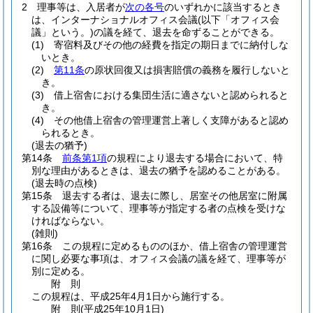
2
理事等は、入居者が
次の各号
のいずれかに該当するとき
は、インターナショナルオフィス会議
(以下「オフィス会
議」という。)
の議を経て、退去を命ずることができる。
(1)
寄宿料及びその他の経費を指定の期日までに納付しな
いとき。
(2)
第11条
の原状回復又は損害賠償の義務を履行しないと
き。
(3)
借上宿舎における集団生活に適さないと認められると
き。
(4)
その他借上宿舎の管理運営上著しく支障があると認め
られるとき。
(退去の猶予)
第14条
前条第1項
の規程により退去する場合において、特
別な理由があるときは、退去の猶予を認めることがある。
(退去時の点検)
第15条
退去する者は、退去に際し、居室その他居室に附属
する設備等について、理事等が指定する者の点検を受けな
ければならない。
(雑則)
第16条
この規程に定めるもののほか、借上宿舎の管理運営
に関し必要な事項は、オフィス会議の議を経て、理事等が
別に定める。
附
則
この規程は、平成25年4月1日から施行する。
附
則
(平成25年10月1日
)