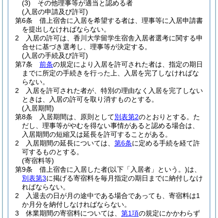
(3)
その他理事等が適当と認める者
(入居の申請及び許可)
第6条
借上宿舎に入居を希望する者は、理事等に入居申請書
を提出しなければならない。
2
入居の許可は、香川大学留学生宿舎入居者選考に関する申
合せに基づき選考し、理事等が決定する。
(入居の手続及び許可)
第7条
前条
の規定により入居を許可された者は、指定の期日
までに所定の手続きを行った上、入居を完了しなければな
らない。
2
入居を許可された者が、特別の理由なく入居を完了しない
ときは、入居の許可を取り消すものとする。
(入居期間)
第8条
入居期間は、原則として
別表第2
のとおりとする。
た
だし、理事等がやむを得ない事情があると認める場合は、
入居期間の短縮又は延長を許可することがある。
2
入居期間の延長については、
第6条
に定める手続を経て許
可するものとする。
(寄宿料等)
第9条
借上宿舎に入居した者
(以下「入居者」という。)
は、
別表第3
に掲げる寄宿料を毎月指定の期日までに納付しなけ
ればならない。
2
入退去の日が月の途中である場合であっても、寄宿料は1
か月分を納付しなければならない。
3
休業期間の寄宿料については、
第1項
の規定にかかわらず