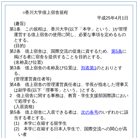
○香川大学借上宿舎規程
平成25年4月1日
(趣旨)
第1条
この規程は、香川大学
(以下「本学」という。)
が管理
運営する借上宿舎の使用に関し、必要な事項を定めるもの
とする。
(目的)
第2条
借上宿舎は、国際交流の促進に資するため、
第5条
に
掲げる者に宿舎を提供することを目的とする。
(名称及び位置)
第3条
借上宿舎の名称及び位置は、
別表第1
のとおりとす
る。
(管理運営責任者等)
第4条
借上宿舎の管理運営責任者は、学長が指名した理事又
は副学長
(以下「理事等」という。)
とする。
2
借上宿舎に関する事務は、教育・学生支援部国際課におい
て処理する。
(入居資格)
第5条
借上宿舎に入居できる者は、
次の各号
のいずれかに該
当する者とする。
(1)
本学に在籍する留学生
(2)
本学に在籍する日本人学生で、国際交流への関心が高
い者