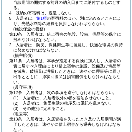
当該期間の開始する前月の納入日までに納付するものとす
る。
4
既納の寄宿料は、返還しない。
5
入居者は、
第1項
の寄宿料のほか、別に定めるところによ
り、光熱水料等の経費を負担しなければならない。
(施設保全の義務)
第10条
入居者は、借上宿舎の施設、設備、備品等の保全に
努めなければならない。
2
入居者は、防災、保健衛生等に留意し、快適な環境の保持
に努めなければならない。
(損害賠償)
第11条
入居者は、本学が指定する保険に加入し、入居者の
責に帰すべき理由により借上宿舎の施設、設備及び備品等
を滅失、破損又は汚損したときは、速やかに理事等に届け
出るとともに、原状回復又は損害賠償をしなければならな
い。
(遵守事項)
第12条
入居者は、次の事項を遵守しなければならない。
(1)
入居者は、入居者以外の者を宿泊させないこと。
(2)
入居者は、集団生活の秩序又は風紀を乱さない。
(3)
その他別に定めること。
(退去等)
第13条
入居者は、入居資格を失ったとき及び入居期間が満
了したときは、速やかに借上宿舎から退去しなければなら
ない。