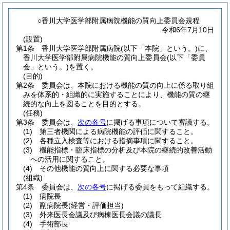
○香川大学医学部附属病院機能の質向上委員会規程
令和6年7月10日
(設置)
第1条
香川大学医学部附属病院
(以下「本院」という。)
に、
香川大学医学部附属病院機能の質向上委員会
(以下「委員
会」という。)
を置く。
(目的)
第2条
委員会は、本院における機能の質の向上に係る取り組
みを体系的・組織的に実施することにより、機能の質の継
続的な向上を図ることを目的とする。
(任務)
第3条
委員会は、
次の各号
に掲げる事項について審議する。
(1)
第三者機関による病院機能の評価に関すること。
(2)
各種立入検査等における指摘事項に関すること。
(3)
機能指標・臨床指標の分析及び本院の継続的改善活動
への活用に関すること。
(4)
その他機能の質向上に関する必要な事項
(組織)
第4条
委員会は、
次の各号
に掲げる委員をもって組織する。
(1)
病院長
(2)
副病院長
(経営・評価担当)
(3)
外来医長会議及び病棟医長会議の議長
(4)
手術部長