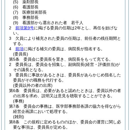
(5)
薬剤部長
(6)
看護部長
(7)
医療技術部長
(8)
事務部長
(9)
看護部から選出された者 若干人
2
前項第9号
に掲げる委員の任期は2年とし、再任を妨げな
い。
3
欠員により補充された委員の任期は、前任者の残任期間と
する。
4
前項
に掲げる補欠の委員は、病院長が指名する。
(委員長)
第5条
委員会に委員長を置き、病院長をもって充てる。
2
委員長は、委員会を招集し、副病院長
(経営・評価担当)
が
その議長となる。
3
委員長に事故があるときは、委員長があらかじめ指名した
委員がその職務を代行する。
(委員以外の者の出席)
第6条
委員長は、必要があると認めたときは、委員以外の者
の出席を求め、説明又は意見を聴取することができる。
(事務)
第7条
委員会の事務は、医学部事務部各課の協力を得ながら
経営企画課において処理する。
(雑則)
第8条
この規程に定めるもののほか、委員会の運営に関し必
要な事項は、委員長が定める。