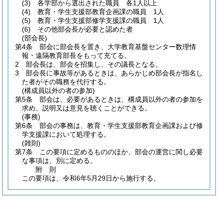
(3)
各学部から選出された職員 各1人以上
(4)
教育・学生支援部教育企画課の職員 1人
(5)
教育・学生支援部修学支援課の職員 1人
(6)
その他部会長が必要と認めた者
(部会長)
第4条
部会に部会長を置き、大学教育基盤センター数理情
報・遠隔教育部長をもって充てる。
2
部会長は、部会を招集し、その議長となる。
3
部会長に事故等があるときは、あらかじめ部会長が指名し
た者がその職務を代行する。
(構成員以外の者の参加)
第5条
部会は、必要があるときは、構成員以外の者の参加を
求め、説明又は意見を聴くことができる。
(事務)
第6条
部会の事務は、教育・学生支援部教育企画課および修
学支援課において処理する。
(雑則)
第7条
この要項に定めるもののほか、部会の運営に関し必要
な事項は、別に定める。
附
則
この要項は、令和6年5月29日から施行する。