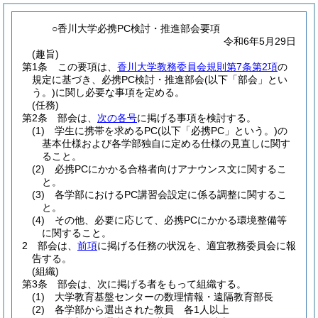
○香川大学必携PC検討・推進部会要項
令和6年5月29日
(趣旨)
第1条
この要項は、
香川大学教務委員会規則第7条第2項
の
規定に基づき、必携PC検討・推進部会
(以下「部会」とい
う。)
に関し必要な事項を定める。
(任務)
第2条
部会は、
次の各号
に掲げる事項を検討する。
(1)
学生に携帯を求めるPC
(以下「必携PC」という。)
の
基本仕様および各学部独自に定める仕様の見直しに関す
ること。
(2)
必携PCにかかる合格者向けアナウンス文に関するこ
と。
(3)
各学部におけるPC講習会設定に係る調整に関するこ
と。
(4)
その他、必要に応じて、必携PCにかかる環境整備等
に関すること。
2
部会は、
前項
に掲げる任務の状況を、適宜教務委員会に報
告する。
(組織)
第3条
部会は、次に掲げる者をもって組織する。
(1)
大学教育基盤センターの数理情報・遠隔教育部長
(2)
各学部から選出された教員 各1人以上