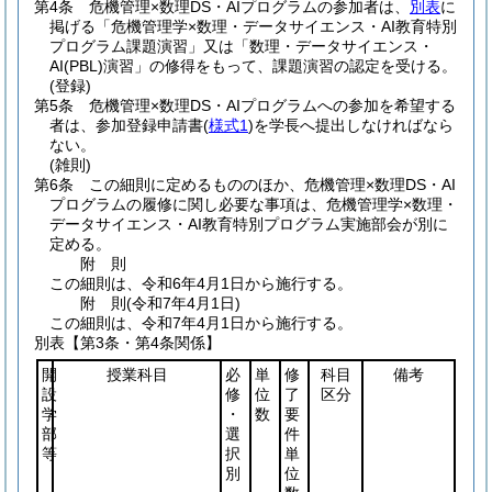
第4条
危機管理×数理DS・AIプログラムの参加者は、
別表
に
掲げる「危機管理学×数理・データサイエンス・AI教育特別
プログラム課題演習」又は「数理・データサイエンス・
AI
(PBL)
演習」の修得をもって、課題演習の認定を受ける。
(登録)
第5条
危機管理×数理DS・AIプログラムへの参加を希望する
者は、参加登録申請書
(
様式1
)
を学長へ提出しなければなら
ない。
(雑則)
第6条
この細則に定めるもののほか、危機管理×数理DS・AI
プログラムの履修に関し必要な事項は、危機管理学×数理・
データサイエンス・AI教育特別プログラム実施部会が別に
定める。
附
則
この細則は、令和6年4月1日から施行する。
附
則
(令和7年4月1日
)
この細則は、令和7年4月1日から施行する。
別表
【第3条・第4条関係】
開
授業科目
必
単
修
科目
備考
設
修
位
了
区分
学
・
数
要
部
選
件
等
択
単
別
位