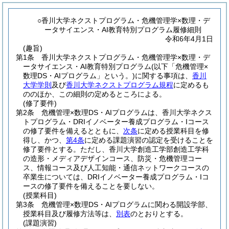
○香川大学ネクストプログラム・危機管理学×数理・デ
ータサイエンス・AI教育特別プログラム履修細則
令和6年4月1日
(趣旨)
第1条
香川大学ネクストプログラム・危機管理学×数理・デ
ータサイエンス・AI教育特別プログラム
(以下「危機管理×
数理DS・AIプログラム」という。)
に関する事項は、
香川
大学学則
及び
香川大学ネクストプログラム規程
に定めるも
ののほか、この細則の定めるところによる。
(修了要件)
第2条
危機管理×数理DS・AIプログラムは、香川大学ネクス
トプログラム・DRIイノベーター養成プログラム・Iコース
の修了要件を備えるとともに、
次条
に定める授業科目を修
得し、かつ、
第4条
に定める課題演習の認定を受けることを
修了要件とする。
ただし、香川大学創造工学部創造工学科
の造形・メディアデザインコース、防災・危機管理コー
ス、情報コース及び人工知能・通信ネットワークコースの
卒業生については、DRIイノベーター養成プログラム・Iコ
ースの修了要件を備えることを要しない。
(授業科目)
第3条
危機管理×数理DS・AIプログラムに関わる開設学部、
授業科目及び履修方法等は、
別表
のとおりとする。
(課題演習)