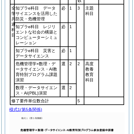
数
全
知プラe科目 データ
必
1
3
主題
学
サイエンスを活用した
科目
共
防災・危機管理
通
知プラe科目 レジリ
必
1
科
エントな社会の構築と
目
コンピューターシミュ
レーション
知プラe科目 災害と
必
1
データサイエンス
危機管理学×数理・デ
選
2
2
高度
ータサイエンス・AI教
教養
育特別プログラム課題
教育
演習
科目
数理・データサイエン
選
2
ス・AI
(PBL)
演習
修了要件単位数合計
5
様式1
(第5条関係)