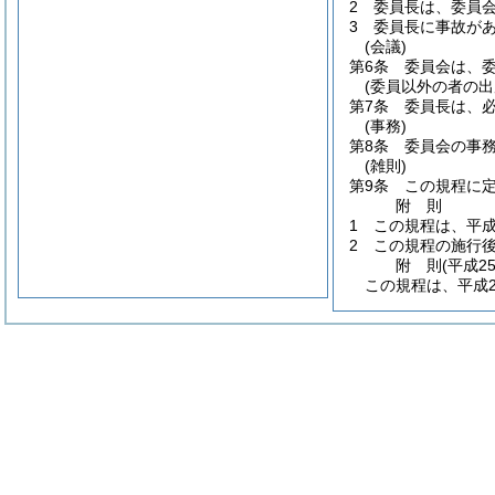
2
委員長は、委員
3
委員長に事故が
(会議)
第6条
委員会は、
(委員以外の者の出
第7条
委員長は、
(事務)
第8条
委員会の事
(雑則)
第9条
この規程に
附
則
1
この規程は、平成
2
この規程の施行
附
則
(平成2
この規程は、平成2