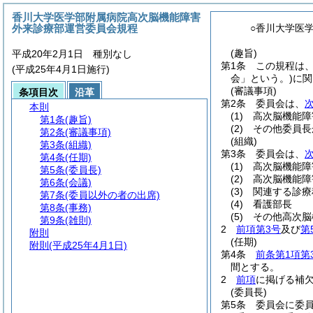
香川大学医学部附属病院高次脳機能障害
外来診療部運営委員会規程
○香川大学医
(趣旨)
平成20年2月1日 種別なし
第1条
この規程は
(平成25年4月1日施行)
会」という。)
に関
(審議事項)
条項目次
沿革
第2条
委員会は、
本則
(1)
高次脳機能障
第1条
(趣旨)
(2)
その他委員長
第2条
(審議事項)
(組織)
第3条
(組織)
第3条
委員会は、
第4条
(任期)
(1)
高次脳機能障
第5条
(委員長)
(2)
高次脳機能障
第6条
(会議)
(3)
関連する診療
第7条
(委員以外の者の出席)
(4)
看護部長
第8条
(事務)
(5)
その他高次脳
第9条
(雑則)
2
前項第3号
及び
第
附則
(任期)
附則
(平成25年4月1日)
第4条
前条第1項第
間とする。
2
前項
に掲げる補
(委員長)
第5条
委員会に委