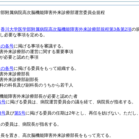
学部附属病院高次脳機能障害外来診療部運営委員会規程
、
香川大学医学部附属病院高次脳機能障害外来診療部規程第3条第2項
の
し必要な事項を定める。
次の各号
に掲げる事項を審議する。
害外来診療部の運営に関する重要事項
が必要と認めた事項
次の各号
に掲げる委員をもって組織する。
害外来診療部長
害外来診療部副部長
科の科長及び副科長のうちから若干人
機能障害外来診療部長が必要と認めた者
5号
に掲げる委員は、病院運営委員会の議を経て、病院長が指名する。
3号
及び
第5号
に掲げる委員の任期は2年とし、再任を妨げない。
ただし
欠の委員は、病院長が指名する。
員長を置き、高次脳機能障害外来診療部長をもって充てる。