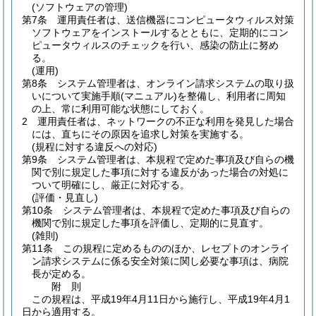
(ソフトウェアの管理)
第7条
運用責任者は、送信機器にコンピュータウィルス対策
ソフトウェアをインストールするとともに、定期的にコン
ピュータウィルスのチェックを行い、感染の防止に努め
る。
(運用)
第8条
システム管理者は、オンライン請求システムの取り扱
いについて実施手順
(マニュアル)
を整備し、利用者に周知
の上、常に利用可能な状態にしておく。
2
運用責任者は、ネットワークの不正な利用を発見した場合
には、直ちにその原因を追求し対策を実施する。
(規程に対する違反への対応)
第9条
システム管理者は、本規程で定めた事項及び自らの機
関で別に規定した事項に対する違反があった場合の対処に
ついて明確にし、厳正に対応する。
(評価・見直し)
第10条
システム管理者は、本規程で定めた事項及び自らの
機関で別に規定した事項を評価し、定期的に見直す。
(雑則)
第11条
この規程に定めるもののほか、レセプトのオンライ
ン請求システムに係る安全対策に関し必要な事項は、病院
長が定める。
附
則
この規程は、平成19年4月11日から施行し、平成19年4月1
日から適用する。