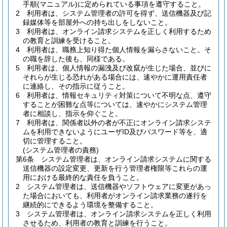
手順
(マニュアル)
に定められている事項を遵守すること。
2
利用者は、システム管理者の許可を得ず、送信機器及び記
録媒体等を部屋外への持ち出しをしないこと。
3
利用者は、オンライン請求システムを正しく利用するため
の教育と訓練を受けること。
4
利用者は、職務上知り得た個人情報を漏らさないこと。
そ
の職を辞した後も、同様である。
5
利用者は、個人情報の漏洩及び改竄が生じた場合、並びに
それらが生じる恐れがある場合には、速やかに運用責任者
に連絡し、その指示に従うこと。
6
利用者は、情報セキュリティ対策について不明な点、遵守
することが困難な点等については、速やかにシステム管理
者に相談し、指示を仰ぐこと。
7
利用者は、関係者以外の者が不正にオンライン請求システ
ムを利用できないようにユーザID及びパスワード等を、適
切に管理すること。
(システム管理者の責務)
第6条
システム管理者は、オンライン請求システムに関する
送信機器の設定変更、更新を行う管理者権限等これらの運
用における最終的な責任を負うこと。
2
システム管理者は、送信機器やソフトウェアに変更があっ
た場合においても、利用者がオンライン請求業務の遂行を
継続的にできるよう環境を整備すること。
3
システム管理者は、オンライン請求システムを正しく利用
させるため、利用者の教育と訓練を行うこと。