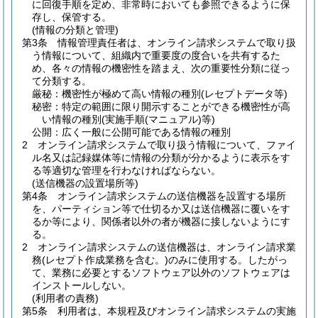
に回復手順を定め、非常時においても参照できるように保
存し、保管する。
(情報の分類と管理)
第3条
情報管理責任者は、オンライン請求システムで取り扱
う情報について、組織内で重要度の度合いを共有するた
め、各々の情報の機密性を踏まえ、次の重要性分類に従っ
て分類する。
厳秘：機密性が極めて高い情報の種別
(レセプトデータ等)
秘密：特定の範囲に限り開示することができる機密性が高
い情報の種別
(実施手順
(マニュアル)
等)
公開：広く一般に公開可能である情報の種別
2
オンライン請求システムで取り扱う情報について、ファイ
ル名又は記録媒体等に情報の分類が分かるように表示をす
る等適切な管理を行わなければならない。
(送信機器の設置場所等)
第4条
オンライン請求システムの送信機器を設置する場所
を、パーティション等で仕切るか又は送信機器に覆いをす
るか等により、関係者以外の者が機器に接しないようにす
る。
2
オンライン請求システムの送信機器は、オンライン請求業
務
(レセプト作成業務を含む。)
のみに使用する。
したがっ
て、業務に必要とするソフトウェア以外のソフトウェアは
インストールしない。
(利用者の責務)
第5条
利用者は、本規程及びオンライン請求システムの実施