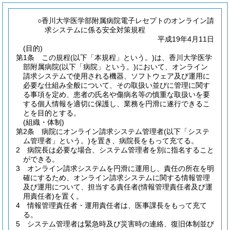
○香川大学医学部附属病院電子レセプトのオンライン請
求システムに係る安全対策規程
平成19年4月11日
(目的)
第1条
この規程
(以下「本規程」という。)
は、香川大学医学
部附属病院
(以下「病院」という。)
において、オンライン
請求システムで使用される機器、ソフトウェア及び運用に
必要な仕組み全般について、その取扱い並びに管理に関す
る事項を定め、患者の氏名や傷病名等の慎重な取扱いを要
する個人情報を適切に保護し、業務を円滑に遂行できるこ
とを目的とする。
(組織・体制)
第2条
病院にオンライン請求システム管理者
(以下「システ
ム管理者」という。)
を置き、病院長をもって充てる。
2
病院長は必要な場合、システム管理者を別に指名すること
ができる。
3
オンライン請求システムを円滑に運用し、責任の所在を明
確にするため、オンライン請求システムに関する情報管理
及び運用について、担当する責任者
(情報管理責任者及び運
用責任者)
を置く。
4
情報管理責任者・運用責任者は、医事課長をもって充て
る。
5
システム管理者は緊急時及び災害時の連絡、復旧体制並び