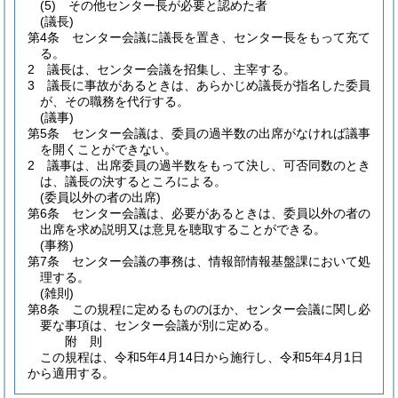
(5)
その他センター長が必要と認めた者
(議長)
第4条
センター会議に議長を置き、センター長をもって充て
る。
2
議長は、センター会議を招集し、主宰する。
3
議長に事故があるときは、あらかじめ議長が指名した委員
が、その職務を代行する。
(議事)
第5条
センター会議は、委員の過半数の出席がなければ議事
を開くことができない。
2
議事は、出席委員の過半数をもって決し、可否同数のとき
は、議長の決するところによる。
(委員以外の者の出席)
第6条
センター会議は、必要があるときは、委員以外の者の
出席を求め説明又は意見を聴取することができる。
(事務)
第7条
センター会議の事務は、情報部情報基盤課において処
理する。
(雑則)
第8条
この規程に定めるもののほか、センター会議に関し必
要な事項は、センター会議が別に定める。
附
則
この規程は、令和5年4月14日から施行し、令和5年4月1日
から適用する。