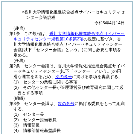
○香川大学情報化推進統合拠点サイバーセキュリティセ
ンター会議規程
令和5年4月14日
(趣旨)
第1条
この規程は、
香川大学情報化推進統合拠点サイバーセ
キュリティセンター規程第10条第2項
の規定に基づき、香
川大学情報化推進統合拠点サイバーセキュリティセンター
会議
(以下「センター会議」という。)
に関し必要な事項を
定める。
(任務)
第2条
センター会議は、香川大学情報化推進統合拠点サイバ
ーセキュリティセンター
(以下「センター」という。)
の円
滑な運営を図るため、
次の各号
に掲げる事項を審議する。
(1)
センターの業務に関する事項
(2)
その他センター長が管理運営及び教育研究に関して必
要とする事項
(組織)
第3条
センター会議は、
次の各号
に掲げる委員をもって組織
する。
(1)
センター長
(2)
センター担当教員
(3)
情報部長
(4)
情報部情報基盤課長