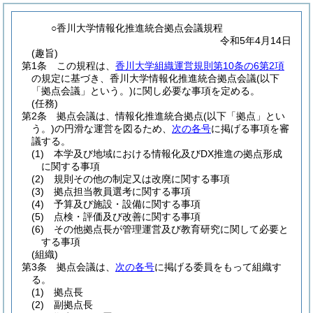
○香川大学情報化推進統合拠点会議規程
令和5年4月14日
(趣旨)
第1条
この規程は、
香川大学組織運営規則第10条の6第2項
の規定に基づき、香川大学情報化推進統合拠点会議
(以下
「拠点会議」という。)
に関し必要な事項を定める。
(任務)
第2条
拠点会議は、情報化推進統合拠点
(以下「拠点」とい
う。)
の円滑な運営を図るため、
次の各号
に掲げる事項を審
議する。
(1)
本学及び地域における情報化及びDX推進の拠点形成
に関する事項
(2)
規則その他の制定又は改廃に関する事項
(3)
拠点担当教員選考に関する事項
(4)
予算及び施設・設備に関する事項
(5)
点検・評価及び改善に関する事項
(6)
その他拠点長が管理運営及び教育研究に関して必要と
する事項
(組織)
第3条
拠点会議は、
次の各号
に掲げる委員をもって組織す
る。
(1)
拠点長
(2)
副拠点長