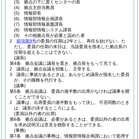
(3)
拠点の下に置くセンターの長
(4)
拠点主担当教員
(5)
情報部長
(6)
情報部情報企画課長
(7)
情報部情報基盤課長
(8)
情報部情報システム課長
(9)
その他拠点長が必要と認めた者
2
前項第9号
の委員の任期は2年とし、再任を妨げない。
た
だし、委員の任期の末日は、当該委員を指名した拠点長の
任期を超えることはできない。
(議長)
第4条
拠点会議に議長を置き、拠点長をもって充てる。
2
議長は、拠点会議を招集し、主宰する。
3
議長に事故があるときは、あらかじめ議長が指名した委員
が、その職務を代行する。
(議事)
第5条
拠点会議は、委員の過半数の出席がなければ議事を開
くことができない。
2
議事は、出席委員の過半数をもって決し、可否同数のとき
は、議長の決するところによる。
(委員以外の者の出席)
第6条
拠点会議は、必要があるときは、委員以外の者の出席
を求め説明又は意見を聴取することができる。
(事務)
第7条
拠点会議の事務は、情報部情報企画課において処理す