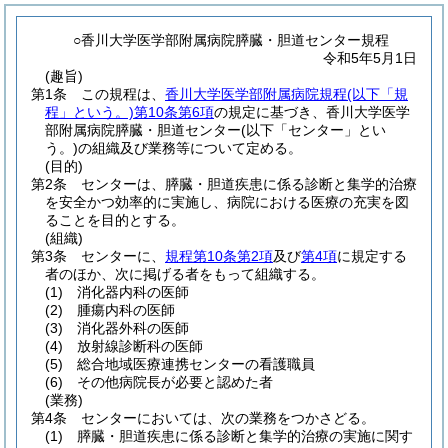
○香川大学医学部附属病院膵臓・胆道センター規程
令和5年5月1日
(趣旨)
第1条
この規程は、
香川大学医学部附属病院規程
(以下「規
程」という。)
第10条第6項
の規定に基づき、香川大学医学
部附属病院膵臓・胆道センター
(以下「センター」とい
う。)
の組織及び業務等について定める。
(目的)
第2条
センターは、膵臓・胆道疾患に係る診断と集学的治療
を安全かつ効率的に実施し、病院における医療の充実を図
ることを目的とする。
(組織)
第3条
センターに、
規程第10条第2項
及び
第4項
に規定する
者のほか、次に掲げる者をもって組織する。
(1)
消化器内科の医師
(2)
腫瘍内科の医師
(3)
消化器外科の医師
(4)
放射線診断科の医師
(5)
総合地域医療連携センターの看護職員
(6)
その他病院長が必要と認めた者
(業務)
第4条
センターにおいては、次の業務をつかさどる。
(1)
膵臓・胆道疾患に係る診断と集学的治療の実施に関す