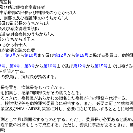
対策室長
及び感染症検査室責任者
中治療部の部長及び副部長のうちから1人
、副部長及び看護師長のうちから1人
長及び副部長のうちから1人
長及び感染管理看護師
運営委員会委員のうちから1人
員のうちから若干人
うちから若干人
長が必要と認めた者
号
、
第8号
から
第10号
まで及び
第12号
から
第15号
に掲げる委員は、病院
3号
、
第4号
、
第8号
から
第10号
まで及び
第12号
から
第15号
までに掲げる
任期間とする。
欠の委員は、病院長が指名する。
員長を置き、病院長をもって充てる。
会を招集し、感染制御部長がその議長となる。
あるときは、委員長があらかじめ指名した委員がその職務を代行する。
況、検討状況等を病院運営委員会に報告する。
また、必要に応じて病棟
策室及びHIV・AIDS対策室に対し、必要に応じて指示するとともに報
原則として月1回開催するものとする。
ただし、委員長が必要あると認め
の過半数の出席をもって成立する。
ただし、委員に事故があるときは、
席)