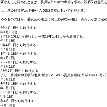
必要があると認めたときは、委員以外の者の出席を求め、説明又は意見
は、感染対策室及びHIV・AIDS対策室において処理する。
定めるもののほか、委員会の運営に関し必要な事項は、委員長が別に定
6年4月1日から施行する。
9年1月10日
)
9年1月10日から施行し、平成19年1月1日から適用する。
9年4月1日
)
9年4月1日から施行する。
1年4月1日
)
1年4月1日から施行する。
2年7月1日
)
2年7月1日から施行する。
3年7月1日
)
23年7月1日から施行する。
より、香川大学医学部附属病院HIV・AIDS委員会規程
(平成11年12月2
5年5月1日
)
5年5月1日から施行する。
8年5月1日
)
8年5月1日から施行する。
年4月1日
)
4年4月1日から施行する。
年2月12日
)