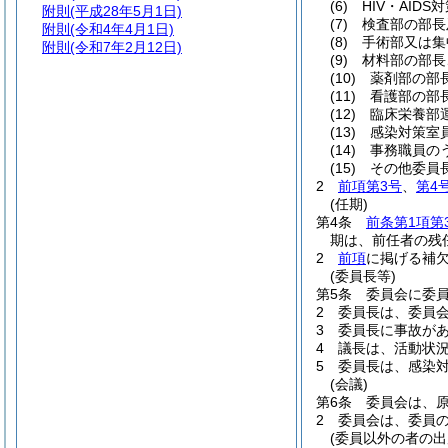
(6)
HIV・AIDS
附則
(平成28年5月1日)
(7)
検査部の部長
附則
(令和4年4月1日)
(8)
手術部又は集
附則
(令和7年2月12日)
(9)
材料部の部長
(10)
薬剤部の部
(11)
看護部の部
(12)
臨床栄養部
(13)
感染対策室
(14)
事務職員の
(15)
その他委員
2
前項第3号
、
第4
(任期)
第4条
前条第1項第
期は、前任者の残
2
前項
に掲げる補
(委員長等)
第5条
委員会に委
2
委員長は、委員
3
委員長に事故が
4
議長は、活動状
5
委員長は、感染対
(会議)
第6条
委員会は、
2
委員会は、委員
(委員以外の者の出