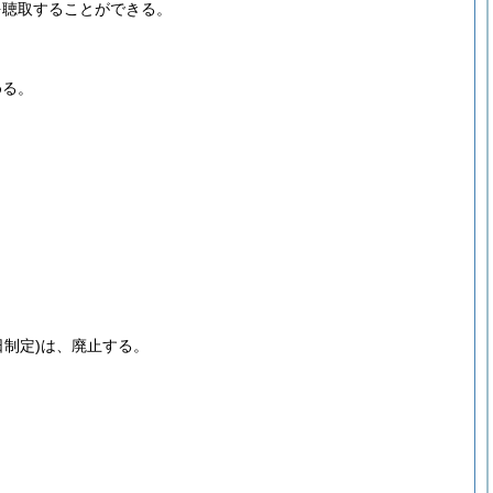
を聴取することができる。
める。
日制定)
は、廃止する。