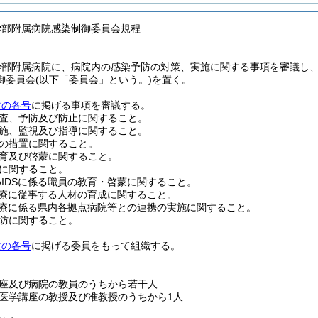
学部附属病院感染制御委員会規程
学部附属病院に、病院内の感染予防の対策、実施に関する事項を審議し
御委員会
(以下「委員会」という。)
を置く。
次の各号
に掲げる事項を審議する。
査、予防及び防止に関すること。
施、監視及び指導に関すること。
の措置に関すること。
育及び啓蒙に関すること。
に関すること。
びAIDSに係る職員の教育・啓蒙に関すること。
DS診療に従事する人材の育成に関すること。
DS診療に係る県内各拠点病院等との連携の実施に関すること。
防に関すること。
次の各号
に掲げる委員をもって組織する。
座及び病院の教員のうちから若干人
医学講座の教授及び准教授のうちから1人