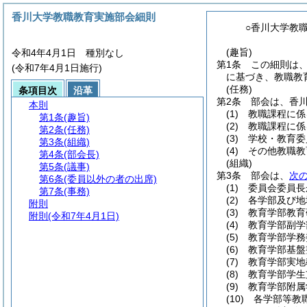
香川大学教職教育実施部会細則
○香川大学教
(趣旨)
令和4年4月1日 種別なし
第1条
この細則は
(令和7年4月1日施行)
に基づき、教職教
(任務)
条項目次
沿革
第2条
部会は、香
本則
(1)
教職課程に係
第1条
(趣旨)
(2)
教職課程に係
第2条
(任務)
(3)
学校・教育委
第3条
(組織)
(4)
その他教職教
第4条
(部会長)
(組織)
第5条
(議事)
第3条
部会は、
次
第6条
(委員以外の者の出席)
(1)
委員会委員長
第7条
(事務)
(2)
各学部及び地
附則
(3)
教育学部教育
附則
(令和7年4月1日)
(4)
教育学部副学
(5)
教育学部学務
(6)
教育学部基盤
(7)
教育学部実地
(8)
教育学部学生
(9)
教育学部附属
(10)
各学部等教