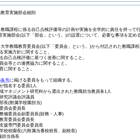
職教育実施部会細則
、教職課程に係る自己点検評価等の計画や実施を全学的に責任を持って
育実施部会
(以下「部会」という。)
の設置について、必要な事項を定め
川大学教職教育委員会
(以下「委員会」という。)
から付託された教職課程
る実施方針に関すること。
る自己点検評価に基づく改善に関すること。
員会等との連携協力に関すること。
育に関すること。
の各号
に掲げる委員をもって組織する。
が指名する委員1人
域マネジメント研究科から選出された教職担当教員各1人
研究評議会評議員
部長
(附属学校園担当)
委員会委員長
整備委員会副委員長
(財務・人事)
教育委員会委員長
支援専門委員会委員長
学校校園長
(六附属当番校校長、副校長)
職担当係長