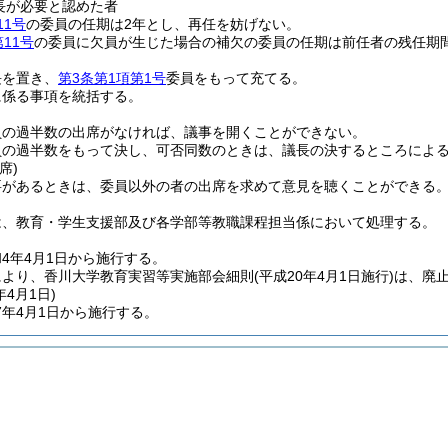
長が必要と認めた者
11号
の委員の任期は2年とし、再任を妨げない。
第11号
の委員に欠員が生じた場合の補欠の委員の任期は前任者の残任期
長を置き、
第3条第1項第1号
委員をもって充てる。
に係る事項を統括する。
員の過半数の出席がなければ、議事を開くことができない。
員の過半数をもって決し、可否同数のときは、議長の決するところによ
席)
要があるときは、委員以外の者の出席を求めて意見を聴くことができる
は、教育・学生支援部及び各学部等教職課程担当係において処理する。
4年4月1日から施行する。
により、香川大学教育実習等実施部会細則
(平成20年4月1日施行)
は、廃
年4月1日
)
7年4月1日から施行する。