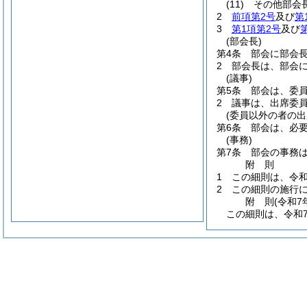
(11)
その他部会
2
前項第2号
及び
第
3
第1項第2号
及び
(部会長)
第4条
部会に部会
2
部会長は、部会
(議事)
第5条
部会は、委
2
議事は、出席委
(委員以外の者の出
第6条
部会は、必
(事務)
第7条
部会の事務
附
則
1
この細則は、令和
2
この細則の施行
附
則
(令和7
この細則は、令和