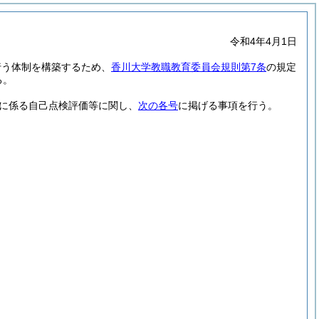
令和4年4月1日
行う体制を構築するため、
香川大学教職教育委員会規則第7条
の規定
る。
に係る自己点検評価等に関し、
次の各号
に掲げる事項を行う。