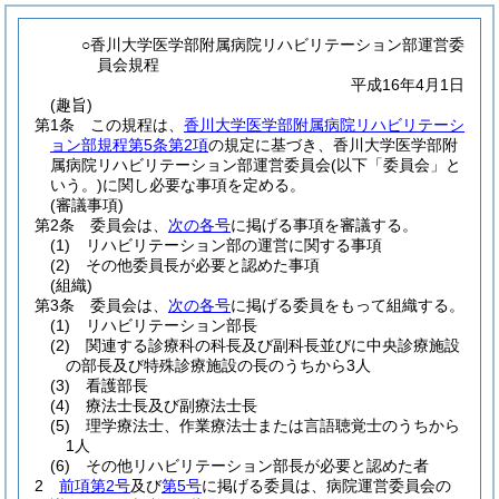
○香川大学医学部附属病院リハビリテーション部運営委
員会規程
平成16年4月1日
(趣旨)
第1条
この規程は、
香川大学医学部附属病院リハビリテーシ
ョン部規程第5条第2項
の規定に基づき、香川大学医学部附
属病院リハビリテーション部運営委員会
(以下「委員会」と
いう。)
に関し必要な事項を定める。
(審議事項)
第2条
委員会は、
次の各号
に掲げる事項を審議する。
(1)
リハビリテーション部の運営に関する事項
(2)
その他委員長が必要と認めた事項
(組織)
第3条
委員会は、
次の各号
に掲げる委員をもって組織する。
(1)
リハビリテーション部長
(2)
関連する診療科の科長及び副科長並びに中央診療施設
の部長及び特殊診療施設の長のうちから3人
(3)
看護部長
(4)
療法士長及び副療法士長
(5)
理学療法士、作業療法士または言語聴覚士のうちから
1人
(6)
その他リハビリテーション部長が必要と認めた者
2
前項第2号
及び
第5号
に掲げる委員は、病院運営委員会の