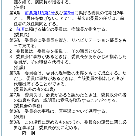
議を経て、病院長が指名する。
(任期)
第4条
前条第1項第2号
及び
第5号
に掲げる委員の任期は2年
とし、再任を妨げない。
ただし、補欠の委員の任期は、前
任者の残任期間とする。
2
前項
に掲げる補欠の委員は、病院長が指名する。
(委員長)
第5条
委員会に委員長を置き、リハビリテーション部長をも
って充てる。
2
委員長は、委員会を招集し、その議長となる。
3
委員会に事故があるときは、委員長があらかじめ指名した
委員が、その職務を代行する。
(会議)
第6条
委員会は、委員の過半数の出席をもって成立する。
た
だし、委員に事故があるときは、当該委員の指名した者が
代理出席することができる。
(委員以外の者の出席)
第7条
委員長は、必要があると認めたときは、委員以外の者
の出席を求め、説明又は意見を聴取することができる。
(委員会の事務)
第8条
委員会の事務は、医事課において処理する。
(雑則)
第9条
この規程に定めるもののほか、委員会の運営に関し必
要な事項は、委員長が別に定める。
附
則