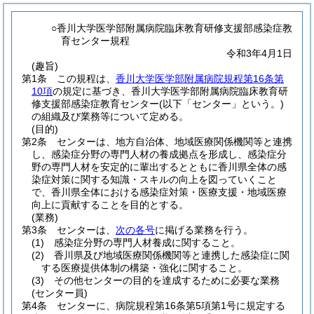
○香川大学医学部附属病院臨床教育研修支援部感染症教
育センター規程
令和3年4月1日
(趣旨)
第1条
この規程は、
香川大学医学部附属病院規程第16条第
10項
の規定に基づき、香川大学医学部附属病院臨床教育研
修支援部感染症教育センター
(以下「センター」という。)
の組織及び業務等について定める。
(目的)
第2条
センターは、地方自治体、地域医療関係機関等と連携
し、感染症分野の専門人材の養成拠点を形成し、感染症分
野の専門人材を安定的に輩出するとともに香川県全体の感
染症対策に関する知識・スキルの向上を図っていくこと
で、香川県全体における感染症対策・医療支援・地域医療
向上に貢献することを目的とする。
(業務)
第3条
センターは、
次の各号
に掲げる業務を行う。
(1)
感染症分野の専門人材養成に関すること。
(2)
香川県及び地域医療関係機関等と連携した感染症に関
する医療提供体制の構築・強化に関すること。
(3)
その他センターの目的を達成するために必要な業務
(センター員)
第4条
センターに、病院規程第16条第5項第1号に規定する