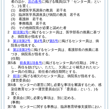
者のほか、
次の各号
に掲げる職員
(以下「センター員」とい
う。)
を置く。
(1)
基礎医学系講座の教員 若干名
(2)
臨床医学系講座及び病院の教員 若干名
(3)
看護師 若干名
(4)
事務職員 若干名
(5)
その他病院長が必要と認めた者
2
前項第1号
に掲げるセンター員は、医学部長の推薦に基づ
き、病院長が指名する。
3
第1項第2号
、
第4号
及び
第5号
に掲げるセンター員は、病
院長が指名する。
4
第1項第3号
に掲げるセンター員は、看護部長の推薦に基
づき、病院長が指名する。
(任期)
第5条
前条第1項各号
に掲げるセンター員の任期は、2年と
し、再任を妨げない。
ただし、欠員により補充されたセン
ター員の任期は、前任者の残任期間とする。
2
前項
に掲げる補欠のセンター員は、病院長が指名する。
(運営委員会)
第6条
センターの運営に関し必要な事項を審議するため、感
染症教育センター運営委員会
(以下「委員会」という。)
を
置く。
2
委員会に関し必要な事項は、別に定める。
(事務)
第7条
センターに関する事務は、臨床教育研修支援部におい