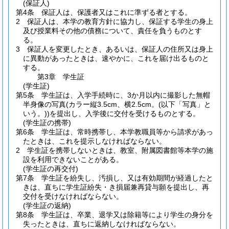
(保証人)
第4条
保証人は、保護者又はこれに準ずる者とする。
2
保証人は、本学の教育方針に協力し、保証する学生の身上
及び授業料その他の債務について、責任を負うものとす
る。
3
保証人を変更したとき、あるいは、保証人の住所又は身上
に異動があったときは、速やかに、これを届け出るものと
する。
第3章
学生証
(学生証)
第5条
学生証は、入学手続時に、3か月以内に撮影した無帽
半身像の写真
(カラー縦3.5cm、横2.5cm。
(以下「写真」と
いう。)
)
を提出し、入学後に交付を受けるものとする。
(学生証の携帯)
第6条
学生証は、常時携帯し、本学教職員等から請求があっ
たときは、これを提示しなければならない。
2
学生証を携帯しないときは、教室、附属図書館等本学の施
設を利用できないことがある。
(学生証の再交付)
第7条
学生証を紛失し、汚損し、又は有効期間が経過したと
きは、直ちに学生証紛失・き損届兼再貸与願を提出し、再
交付を受けなければならない。
(学生証の返納)
第8条
学生証は、卒業、退学又は除籍等により学生の身分を
失ったときは、直ちに返納しなければならない。