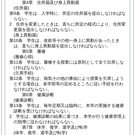
第4章
住所届及び身上異動届
(住所届)
第9条
学生は、入学時に、所定の住所届を提出しなければな
らない。
2
住所を変更したときは、直ちに所定の様式により、住所変
更届を提出しなければならない。
(身上異動届)
第10条
学生は、改姓等その他一身上に異動があったとき
は、直ちに身上異動届を提出しなければならない。
第5章
履修
(履修心得)
第11条
学生は、履修する授業には原則として全て出席しな
ければならない。
(欠席手続)
第12条
学生は、病気その他の事由により授業を欠席しよう
とする場合は、各学部等の定めるところに従い手続を行わ
なければならない。
第6章
健康診断
(健康診断)
第13条
学生は、毎年定期又は臨時に、本学の実施する健康
診断を受けなければならない。
2
学生は、健康診断の結果に基づき、本学が行う健康管理上
の指導に従わなければならない。
第7章
休学、復学、退学及び転学
(休学、復学、退学及び転学)