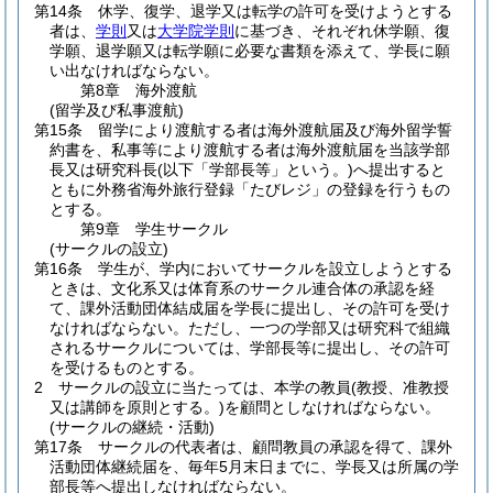
第14条
休学、復学、退学又は転学の許可を受けようとする
者は、
学則
又は
大学院学則
に基づき、それぞれ休学願、復
学願、退学願又は転学願に必要な書類を添えて、学長に願
い出なければならない。
第8章
海外渡航
(留学及び私事渡航)
第15条
留学により渡航する者は海外渡航届及び海外留学誓
約書を、私事等により渡航する者は海外渡航届を当該学部
長又は研究科長
(以下「学部長等」という。)
へ提出すると
ともに外務省海外旅行登録「たびレジ」の登録を行うもの
とする。
第9章
学生サークル
(サークルの設立)
第16条
学生が、学内においてサークルを設立しようとする
ときは、文化系又は体育系のサークル連合体の承認を経
て、課外活動団体結成届を学長に提出し、その許可を受け
なければならない。
ただし、一つの学部又は研究科で組織
されるサークルについては、学部長等に提出し、その許可
を受けるものとする。
2
サークルの設立に当たっては、本学の教員
(教授、准教授
又は講師を原則とする。)
を顧問としなければならない。
(サークルの継続・活動)
第17条
サークルの代表者は、顧問教員の承認を得て、課外
活動団体継続届を、毎年5月末日までに、学長又は所属の学
部長等へ提出しなければならない。