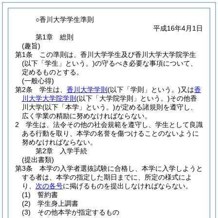
○香川大学学生準則
平成16年4月1日
第1章
総則
(趣旨)
第1条
この準則は、香川大学学生及び香川大学大学院学生
(以下「学生」という。)
の守るべき必要な事項について、
定めるものとする。
(一般心得)
第2条
学生は、
香川大学学則
(以下「学則」という。)
又は
香
川大学大学院学則
(以下「大学院学則」という。)
その他香
川大学
(以下「本学」という。)
が定める諸規則を遵守し、
広く学業の精励に努めなければならない。
2
学生は、法令その他の社会規範を遵守し、学生として良識
ある行動を取り、本学の名誉を傷つけることのないように
努めなければならない。
第2章
入学手続
(提出書類)
第3条
本学の入学者選抜試験に合格し、本学に入学しようと
する者は、本学の指定した期日までに、所定の様式によ
り、
次の各号
に掲げるものを提出しなければならない。
(1)
誓約書
(2)
学生身上調書
(3)
その他本学が指定するもの