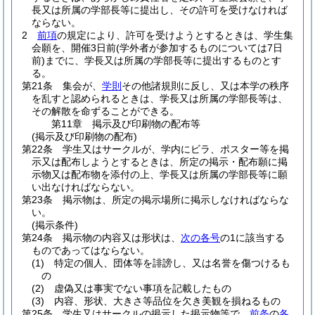
長又は所属の学部長等に提出し、その許可を受けなければ
ならない。
2
前項
の規定により、許可を受けようとするときは、学生集
会願を、開催3日前
(学外者が参加するものについては7日
前)
までに、学長又は所属の学部長等に提出するものとす
る。
第21条
集会が、
学則
その他諸規則に反し、又は本学の秩序
を乱すと認められるときは、学長又は所属の学部長等は、
その解散を命ずることができる。
第11章
掲示及び印刷物の配布等
(掲示及び印刷物の配布)
第22条
学生又はサークルが、学内にビラ、ポスター等を掲
示又は配布しようとするときは、所定の掲示・配布願に掲
示物又は配布物を添付の上、学長又は所属の学部長等に願
い出なければならない。
第23条
掲示物は、所定の掲示場所に掲示しなければならな
い。
(掲示条件)
第24条
掲示物の内容又は形状は、
次の各号
の1に該当する
ものであってはならない。
(1)
特定の個人、団体等を誹謗し、又は名誉を傷つけるも
の
(2)
虚偽又は事実でない事項を記載したもの
(3)
内容、形状、大きさ等品位を欠き美観を損ねるもの
第25条
学生又はサークルの掲示した掲示物等で、
前条
の
各