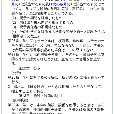
号
の1に該当するもの及び
次の各号
の1に該当するものにつ
いては、学長又は所属の学部長等は、責任者にこれらの撤
去を命じ、又は撤去することができる。
(1)
掲示の期間を経過したもの
(2)
届け出た掲示内容と相違するもの
(3)
掲示責任者の不明確なもの
(4)
その他学長又は所属の学部長等が不適当と認めたもの
(横断幕等の禁止)
第26条
学生又はサークルは、横断幕、垂れ幕、ステッカー
等を施設に設け、又は掲げてはならない。
ただし、学長又
は所属の学部長等が認めた場合は、この限りでない。
第27条
学生が拡声機等を使用し、そのため、教育研究に支
障を来すと認められたときは、直ちにその使用を禁止す
る。
第12章
公示
(公示)
第28条
学生に対する公示等は、所定の場所に掲示をもって
行う。
2
掲示は、3日を経過したときは周知したものと見なして、
撤去することがある。
第13章
施設・設備の使用
(使用手続)
第29条
学生が、本学の施設・設備を使用するときは、あら
かじめ施設・設備使用願を提出し、学長又は所属の学部長