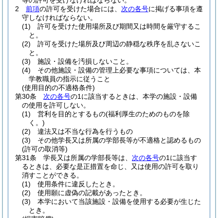
等の許可を受けなければならない。
2
前項
の許可を受けた場合には、
次の各号
に掲げる事項を遵
守しなければならない。
(1)
許可を受けた使用場所及び期間又は時間を厳守するこ
と。
(2)
許可を受けた場所及び周辺の静穏な秩序を乱さないこ
と。
(3)
施設・設備を汚損しないこと。
(4)
その他施設・設備の管理上必要な事項については、本
学教職員の指示に従うこと
(使用目的の不適格条件)
第30条
次の各号
の1に該当するときは、本学の施設・設備
の使用を許可しない。
(1)
営利を目的とするもの
(福利厚生のためのものを除
く。)
(2)
違法又は不当な行為を行うもの
(3)
その他学長又は所属の学部長等が不適格と認めるもの
(許可の取消等)
第31条
学長又は所属の学部長等は、
次の各号
の1に該当す
るときは、必要な是正措置を命じ、又は使用の許可を取り
消すことができる。
(1)
使用条件に違反したとき。
(2)
使用願に虚偽の記載があったとき。
(3)
本学において当該施設・設備を使用する必要が生じた
とき。