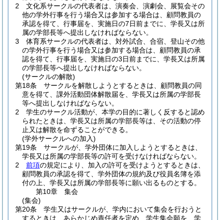
2
文化系サークルの代表者は、演奏会、演劇会、展覧会その
他の学外行事を行う場合又は参加する場合は、顧問教員の
承認を得て、行事届を、実施日の7日前までに、学長又は所
属の学部長等へ提出しなければならない。
3
体育系サークルの代表者は、対外試合、合宿、登山その他
の学外行事を行う場合又は参加する場合は、顧問教員の承
認を得て、行事届を、実施日の3日前までに、学長又は所属
の学部長等へ提出しなければならない。
(サークルの解散)
第18条
サークルを解散しようとするときは、顧問教員の同
意を得て、課外活動団体解散届を、学長又は所属の学部長
等へ提出しなければならない。
2
学生のサークル活動が、本学の目的に著しく反すると認め
られたときは、学長又は所属の学部長等は、その活動の停
止又は解散を命ずることができる。
(学外サークルへの加入)
第19条
サークルが、学外団体に加入しようとするときは、
学長又は所属の学部長等の許可を受けなければならない。
2
前項
の規定により、加入の許可を受けようとするときは、
顧問教員の承認を得て、学外団体の規約及び役員名簿を添
付の上、学長又は所属の学部長等に願い出るものとする。
第10章
集会
(集会)
第20条
学生又はサークルが、学内において集会を行おうと
するときは、あらかじめ責任者を定め、学生集会願を、学