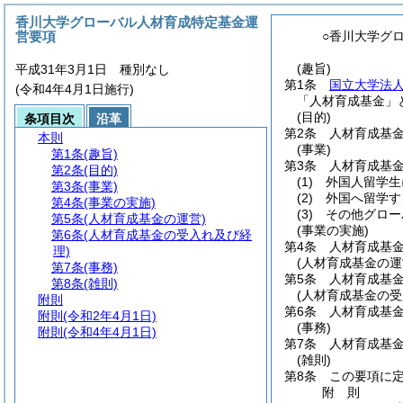
香川大学グローバル人材育成特定基金運
営要項
○香川大学グ
(趣旨)
平成31年3月1日 種別なし
第1条
国立大学法
(令和4年4月1日施行)
「人材育成基金」
(目的)
条項目次
沿革
第2条
人材育成基
本則
(事業)
第1条
(趣旨)
第3条
人材育成基
第2条
(目的)
(1)
外国人留学生
第3条
(事業)
(2)
外国へ留学す
第4条
(事業の実施)
(3)
その他グロー
第5条
(人材育成基金の運営)
(事業の実施)
第6条
(人材育成基金の受入れ及び経
第4条
人材育成基
理)
(人材育成基金の運
第7条
(事務)
第5条
人材育成基
第8条
(雑則)
(人材育成基金の受
附則
第6条
人材育成基
附則
(令和2年4月1日)
(事務)
附則
(令和4年4月1日)
第7条
人材育成基
(雑則)
第8条
この要項に
附
則