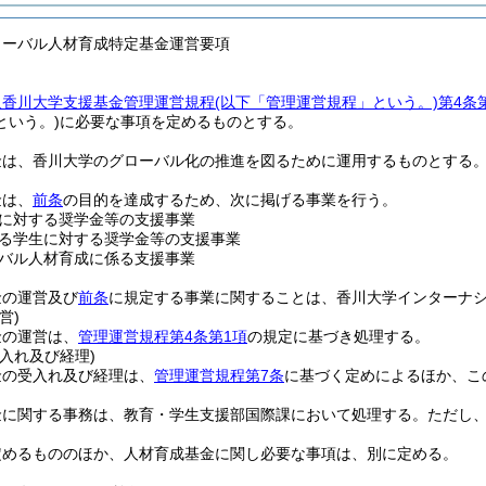
ローバル人材育成特定基金運営要項
人香川大学支援基金管理運営規程
(以下「管理運営規程」という。)
第4条
という。)
に必要な事項を定めるものとする。
金は、香川大学のグローバル化の推進を図るために運用するものとする
金は、
前条
の目的を達成するため、次に掲げる事業を行う。
に対する奨学金等の支援事業
る学生に対する奨学金等の支援事業
バル人材育成に係る支援事業
金の運営及び
前条
に規定する事業に関することは、香川大学インターナ
営)
金の運営は、
管理運営規程第4条第1項
の規定に基づき処理する。
入れ及び経理)
金の受入れ及び経理は、
管理運営規程第7条
に基づく定めによるほか、こ
金に関する事務は、教育・学生支援部国際課において処理する。
ただし
定めるもののほか、人材育成基金に関し必要な事項は、別に定める。