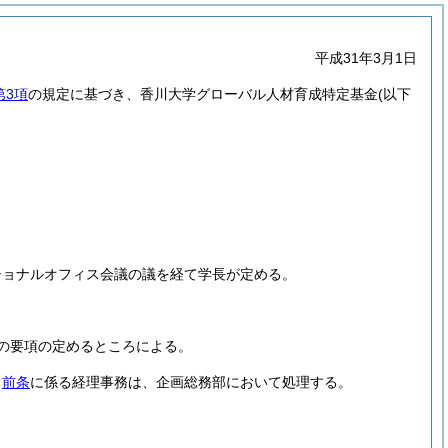
平成31年3月1日
第3項
の規定に基づき、香川大学グローバル人材育成特定基金
(以下
。
ショナルオフィス会議の議を経て学長が定める。
の要項の定めるところによる。
、
前条
に係る経理事務は、企画総務部において処理する。