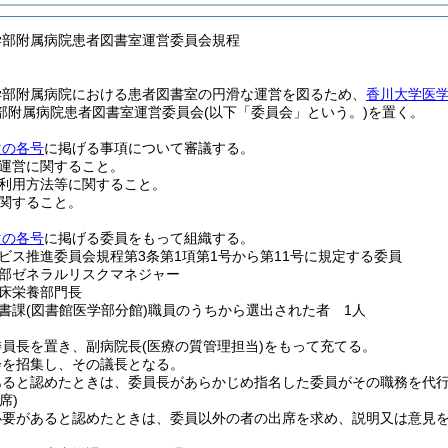
学部附属病院患者図書室運営委員会規程
学部附属病院における患者図書室の円滑な運営を図るため、
香川大学医
部附属病院患者図書室運営委員会
(以下「委員会」という。)
を置く。
次の各号
に掲げる事項について審議する。
運営に関すること。
利用方法等に関すること。
関すること。
次の各号
に掲げる委員をもって組織する。
ビス推進委員会規程第3条第1項第1号から第11号に規定する委員
部ゼネラルリスクマネジャー
床栄養部門長
書課
(図書館医学部分館)
職員のうちから選出された者 1人
委員長を置き、副病院長
(医療の質管理担当)
をもって充てる。
会を招集し、その議長となる。
あると認めたときは、委員長があらかじめ指名した委員がその職務を代
席)
必要があると認めたときは、委員以外の者の出席を求め、説明又は意見