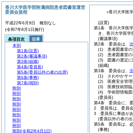
香川大学医学部附属病院患者図書室運営
委員会規程
○香川大学医
(設置)
平成22年6月9日 種別なし
第1条
香川大学医
(令和7年8月1日施行)
き、香川大学医学
(審議事項)
条項目次
沿革
第2条
委員会は、
本則
(1)
患者図書室の
第1条
(設置)
(2)
患者図書室の
第2条
(審議事項)
(3)
図書の選定に
第3条
(組織)
(組織)
第4条
(委員長)
第3条
委員会は、
第5条
(委員以外の者の出席)
(1)
さわやかサー
第6条
(事務)
(2)
医療安全管理
第7条
(雑則)
(3)
医療技術部臨
附則
(4)
学術部情報図
附則
(委員長)
附則
第4条
委員会に、
附則
2
委員長は、委員
附則
3
委員長に事故が
附則
(委員以外の者の出
附則
第5条
委員長は、
附則
(事務)
附則
(令和2年4月1日)