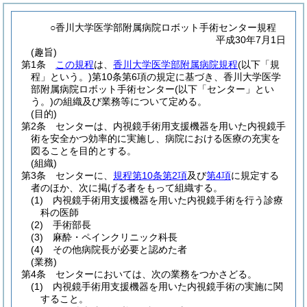
○香川大学医学部附属病院ロボット手術センター規程
平成30年7月1日
(趣旨)
第1条
この規程
は、
香川大学医学部附属病院規程
(以下「規
程」という。)
第10条第6項の規定に基づき、香川大学医学
部附属病院ロボット手術センター
(以下「センター」とい
う。)
の組織及び業務等について定める。
(目的)
第2条
センターは、内視鏡手術用支援機器を用いた内視鏡手
術を安全かつ効率的に実施し、病院における医療の充実を
図ることを目的とする。
(組織)
第3条
センターに、
規程第10条第2項
及び
第4項
に規定する
者のほか、次に掲げる者をもって組織する。
(1)
内視鏡手術用支援機器を用いた内視鏡手術を行う診療
科の医師
(2)
手術部長
(3)
麻酔・ペインクリニック科長
(4)
その他病院長が必要と認めた者
(業務)
第4条
センターにおいては、次の業務をつかさどる。
(1)
内視鏡手術用支援機器を用いた内視鏡手術の実施に関
すること。