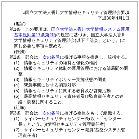
○国立大学法人香川大学情報セキュリティ管理部会要項
平成30年4月1日
(趣旨)
第1条
この要項は、
国立大学法人香川大学情報システム運用
基本規則第17条第2項
の規定に基づき、国立大学法人香川
大学情報セキュリティ管理部会
(以下「部会」という。)
に
関し必要な事項を定める。
(任務)
第2条
部会は、
次の各号
に掲げる事項を推進し、統括する。
(1)
情報セキュリティの維持と強化の検討
(2)
情報セキュリティ体制の運用管理における部局間の調
整
(3)
情報セキュリティポリシー実施状態の調査
(4)
緊急事態に対する初期対応
(5)
情報セキュリティに関する教育及び啓発活動
(6)
最高情報セキュリティ責任者及び監査責任者との連
絡・調整に関すること。
(組織)
第3条
部会は、
次の各号
に掲げる委員をもって組織する。
(1)
サイバーセキュリティセンター長
(以下「センター
長」という。)
(情報セキュリティ管理責任者)
(2)
サイバーセキュリティセンター職員
(基盤システム管
理責任者)