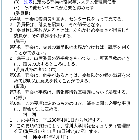
(3)
別表
に定める部局の部局等システム管理責任者
(4)
その他センター長が必要と認めた者
(委員長)
第4条
部会に委員長を置き、センター長をもって充てる。
2
委員長は、部会を招集し、その議長となる。
3
委員長に事故があるときは、あらかじめ委員長が指名した
委員が、その職務を代行する。
(議事)
第5条
部会は、委員の過半数の出席がなければ、議事を開く
ことができない。
2
議事は、出席委員の過半数をもって決し、可否同数のとき
は、議長の決するところによる。
(委員以外の者の出席)
第6条
部会は、必要があるときは、委員以外の者の出席を求
めて説明又は意見を聴くことができる。
(事務)
第7条
部会の事務は、情報部情報基盤課において処理する。
(雑則)
第8条
この要項に定めるもののほか、部会に関し必要な事項
は、部会が別に定める。
附
則
1
この要項は、平成30年4月1日から施行する。
2
この要項の施行により、香川大学情報セキュリティ管理部
会要項
(平成17年11月18日制定)
は廃止する。
附
則
(令和2年4月1日
)