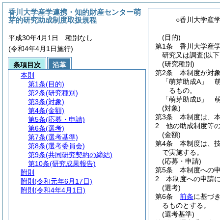
香川大学産学連携・知的財産センター萌
芽的研究助成制度取扱規程
○香川大学産
(目的)
平成30年4月1日 種別なし
第1条
香川大学産
(令和4年4月1日施行)
研究又は調査
(以
(研究種別)
条項目次
沿革
第2条
本制度が対
本則
「萌芽助成A」 
第1条
(目的)
るもの。
第2条
(研究種別)
「萌芽助成B」 
第3条
(対象)
(対象)
第4条
(金額)
第3条
本制度は、
第5条
(応募・申請)
2
他の助成制度等
第6条
(選考)
(金額)
第7条
(選考基準)
第4条
本制度は、
第8条
(選考委員会)
で実施する。
第9条
(共同研究契約の締結)
(応募・申請)
第10条
(研究成果報告)
第5条
本制度への
附則
2
本制度への申請
附則
(令和元年6月17日)
(選考)
附則
(令和4年4月1日)
第6条
前条
に基づ
るものとする。
(選考基準)