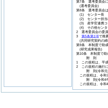
第7条
選考委員会
(選考委員会)
第8条
選考委員会
(1)
センター長
(2)
センター担当
(3)
産学官連携コ
(4)
その他センタ
2
選考委員会の委
3
第5条第1項
で推
(共同研究契約の締
第9条
本制度で助
(研究成果報告)
第10条
本制度で助
附
則
1
この規程は、平成
2
この規程の施行
附
則
(令和元
この規程は、令和
附
則
(令和4
この規程は、令和