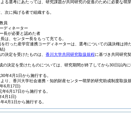
による選考にあたっては、研究課題が共同研究の促進のために必要な萌
は、次に掲げる者で組織する。
教員
ーディネーター
ー長が必要と認めた者
員長は、センター長をもって充てる。
薦を行った産学官連携コーディネーターは、選考についての議決権は持
結)
成の決定を受けたものは、
香川大学共同研究取扱規程
に基づき共同研究
成の決定を受けたものについては、研究期間が終了してから30日以内
30年4月1日から施行する。
により、香川大学社会連携・知的財産センター萌芽的研究助成制度取扱
年6月17日
)
元年6月17日から施行する。
年4月1日
)
4年4月1日から施行する。