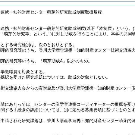
学連携・知的財産センター萌芽的研究助成制度取扱規程
学連携・知的財産センター萌芽的研究助成制度
(以下「本制度」という。)
下「萌芽的研究等」という。)
に対し助成を行うことにより、本学の共同
象とする研究種別は、次のとおりとする。
萌芽的研究等のうち、香川大学産学連携・知的財産センター技術交流協
萌芽的研究等のうち、「萌芽助成A」以外のもの。
本学教職員を対象とする。
の採択を受けた研究課題については、助成の対象としない。
技術交流協力会からの寄附金及び香川大学産学連携・知的財産センター
申請にあたっては、センターの産学官連携コーディネーターの推薦を受
に関する手続きの詳細については、別に定める募集要項に基づくものと
き申請された研究課題は、香川大学産学連携・知的財産センター萌芽的