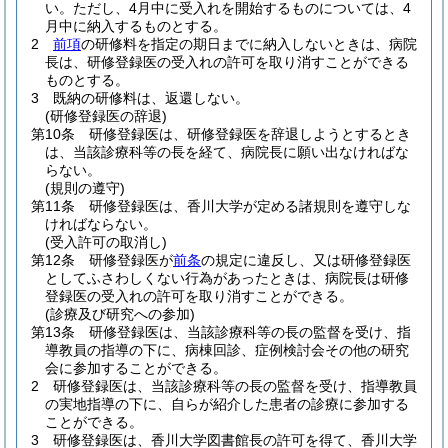
い。
ただし、4月中に受入れを開始するものについては、4
月中に納入するものとする。
2
前項
の研修料を指定の期日までに納入しないときは、病院
長は、研修登録医の受入れの許可を取り消すことができる
ものとする。
3
既納の研修料は、返還しない。
(研修登録医の辞退)
第10条
研修登録医は、研修登録医を辞退しようとするとき
は、当該診療科等の長を経て、病院長に願い出なければな
らない。
(規則の遵守)
第11条
研修登録医は、香川大学が定める諸規則を遵守しな
ければならない。
(受入許可の取消し)
第12条
研修登録医が
前条
の規定に違反し、又は研修登録医
としてふさわしくない行為があったときは、病院長は研修
登録医の受入れの許可を取り消すことができる。
(診療及び研究への参加)
第13条
研修登録医は、当該診療科等の長の監督を受け、指
導教員の指導の下に、病棟回診、症例検討会その他の研究
会に参加することができる。
2
研修登録医は、当該診療科等の長の監督を受け、指導教員
の実地指導の下に、自らが紹介した患者の診療に参加する
ことができる。
3
研修登録医は、香川大学図書館長の許可を得て、香川大学