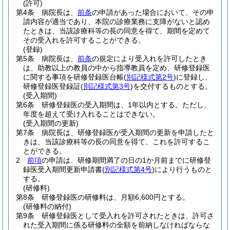
(許可)
第4条
病院長は、
前条
の申請があった場合において、その申
請内容が適当であり、本院の診療業務に支障がないと認め
たときは、当該診療科等の長の同意を得て、期間を定めて
その受入れを許可することができる。
(登録)
第5条
病院長は、
前条
の規定により受入れを許可したとき
は、助教以上の教員の中から指導教員を定め、研修登録医
に関する事項を研修登録医台帳
(
別記様式第2号
)
に登録し、
研修登録医登録証
(
別記様式第3号
)
を交付するものとする。
(受入期間)
第6条
研修登録医の受入期間は、1年以内とする。
ただし、
年度を超えて受け入れることはできない。
(受入期間の更新)
第7条
病院長は、研修登録医が受入期間の更新を申請したと
きは、当該診療科等の長の同意を得て、これを許可するこ
とができる。
2
前項
の申請は、研修期間満了の日の1か月前までに研修登
録医受入期間更新申請書
(
別記様式第4号
)
により行うものと
する。
(研修料)
第8条
研修登録医の研修料は、月額6,600円とする。
(研修料の納付)
第9条
研修登録医として受入れを許可されたときは、許可さ
れた受入期間に係る研修料の全額を前納しなければならな