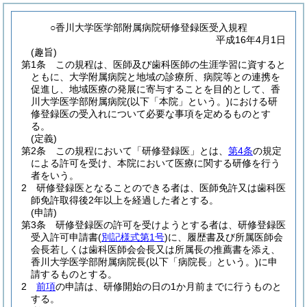
○香川大学医学部附属病院研修登録医受入規程
平成16年4月1日
(趣旨)
第1条
この規程は、医師及び歯科医師の生涯学習に資すると
ともに、大学附属病院と地域の診療所、病院等との連携を
促進し、地域医療の発展に寄与することを目的として、香
川大学医学部附属病院
(以下「本院」という。)
における研
修登録医の受入れについて必要な事項を定めるものとす
る。
(定義)
第2条
この規程において「研修登録医」とは、
第4条
の規定
による許可を受け、本院において医療に関する研修を行う
者をいう。
2
研修登録医となることのできる者は、医師免許又は歯科医
師免許取得後2年以上を経過した者とする。
(申請)
第3条
研修登録医の許可を受けようとする者は、研修登録医
受入許可申請書
(
別記様式第1号
)
に、履歴書及び所属医師会
会長若しくは歯科医師会会長又は所属長の推薦書を添え、
香川大学医学部附属病院長
(以下「病院長」という。)
に申
請するものとする。
2
前項
の申請は、研修開始の日の1か月前までに行うものと
する。