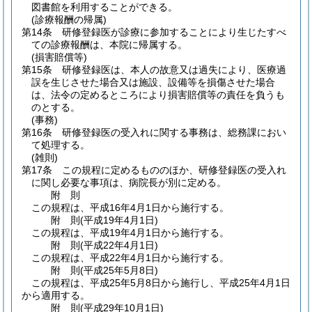
図書館を利用することができる。
(診療報酬の帰属)
第14条
研修登録医が診療に参加することにより生じたすべ
ての診療報酬は、本院に帰属する。
(損害賠償等)
第15条
研修登録医は、本人の故意又は過失により、医療過
誤を生じさせた場合又は施設、設備等を損傷させた場合
は、法令の定めるところにより損害賠償等の責任を負うも
のとする。
(事務)
第16条
研修登録医の受入れに関する事務は、総務課におい
て処理する。
(雑則)
第17条
この規程に定めるもののほか、研修登録医の受入れ
に関し必要な事項は、病院長が別に定める。
附
則
この規程は、平成16年4月1日から施行する。
附
則
(平成19年4月1日
)
この規程は、平成19年4月1日から施行する。
附
則
(平成22年4月1日
)
この規程は、平成22年4月1日から施行する。
附
則
(平成25年5月8日
)
この規程は、平成25年5月8日から施行し、平成25年4月1日
から適用する。
附
則
(平成29年10月1日
)