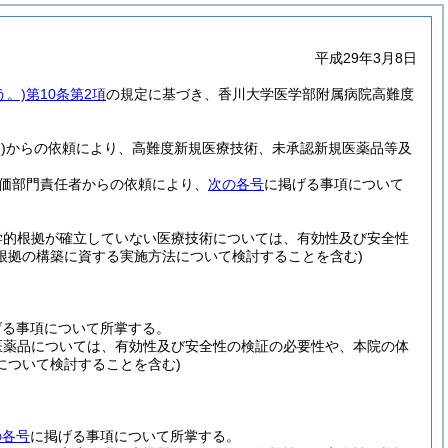
平成29年3月8日
う。)
第10条第2項
の規定に基づき、香川大学医学部附属病院高難度
)
からの依頼により、高難度新規医療技術、未承認新規医薬品等及
価部門責任者からの依頼により、
次の各号
に掲げる事項について
学的根拠が確立していない医療技術については、有効性及び安全性
根拠の構築に資する実施方法について検討することを含む)
げる事項について所掌する。
医薬品については、有効性及び安全性の検証の必要性や、本院の体
について検討することを含む)
の各号
に掲げる事項について所掌する。