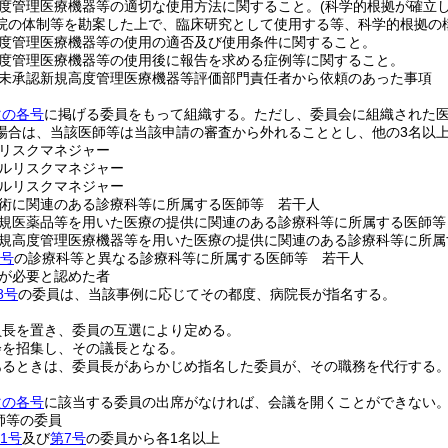
度管理医療機器等の適切な使用方法に関すること。
(科学的根拠が確立
院の体制等を勘案した上で、臨床研究として使用する等、科学的根拠の
度管理医療機器等の使用の適否及び使用条件に関すること。
度管理医療機器等の使用後に報告を求める症例等に関すること。
未承認新規高度管理医療機器等評価部門責任者から依頼のあった事項
次の各号
に掲げる委員をもって組織する。
ただし、委員会に組織された
場合は、当該医師等は当該申請の審査から外れることとし、他の3名以
リスクマネジャー
ルリスクマネジャー
ルリスクマネジャー
術に関連のある診療科等に所属する医師等 若干人
規医薬品等を用いた医療の提供に関連のある診療科等に所属する医師等
規高度管理医療機器等を用いた医療の提供に関連のある診療科等に所属
6号
の診療科等と異なる診療科等に所属する医師等 若干人
が必要と認めた者
8号
の委員は、当該事例に応じてその都度、病院長が指名する。
員長を置き、委員の互選により定める。
会を招集し、その議長となる。
あるときは、委員長があらかじめ指名した委員が、その職務を代行する
次の各号
に該当する委員の出席がなければ、会議を開くことができない
師等の委員
1号
及び
第7号
の委員から各1名以上