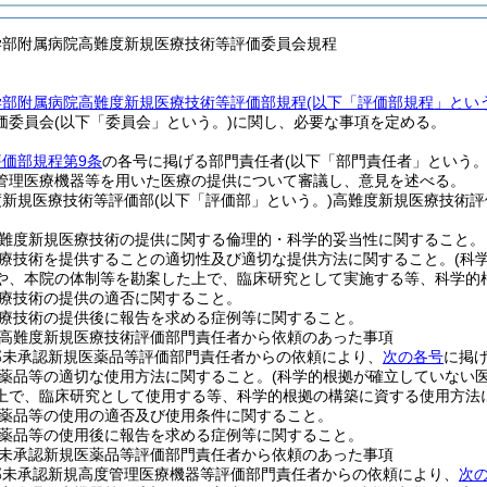
学部附属病院高難度新規医療技術等評価委員会規程
学部附属病院高難度新規医療技術等評価部規程
(以下「評価部規程」とい
価委員会
(以下「委員会」という。)
に関し、必要な事項を定める。
評価部規程第9条
の各号に掲げる部門責任者
(以下「部門責任者」という。
管理医療機器等を用いた医療の提供について審議し、意見を述べる。
度新規医療技術等評価部
(以下「評価部」という。)
高難度新規医療技術評
難度新規医療技術の提供に関する倫理的・科学的妥当性に関すること。
療技術を提供することの適切性及び適切な提供方法に関すること。
(科
や、本院の体制等を勘案した上で、臨床研究として実施する等、科学的
療技術の提供の適否に関すること。
療技術の提供後に報告を求める症例等に関すること。
高難度新規医療技術評価部門責任者から依頼のあった事項
部未承認新規医薬品等評価部門責任者からの依頼により、
次の各号
に掲
薬品等の適切な使用方法に関すること。
(科学的根拠が確立していない
上で、臨床研究として使用する等、科学的根拠の構築に資する使用方法
薬品等の使用の適否及び使用条件に関すること。
薬品等の使用後に報告を求める症例等に関すること。
未承認新規医薬品等評価部門責任者から依頼のあった事項
部未承認新規高度管理医療機器等評価部門責任者からの依頼により、
次