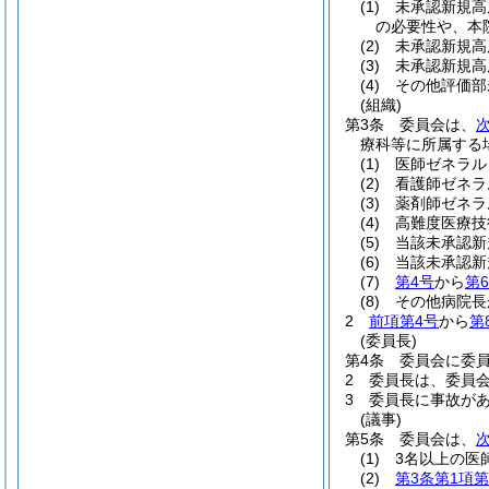
(1)
未承認新規高
の必要性や、本
(2)
未承認新規高
(3)
未承認新規高
(4)
その他評価部
(組織)
第3条
委員会は、
療科等に所属する
(1)
医師ゼネラル
(2)
看護師ゼネラ
(3)
薬剤師ゼネラ
(4)
高難度医療技
(5)
当該未承認新
(6)
当該未承認新
(7)
第4号
から
第
(8)
その他病院長
2
前項第4号
から
第
(委員長)
第4条
委員会に委
2
委員長は、委員
3
委員長に事故が
(議事)
第5条
委員会は、
(1)
3名以上の医
(2)
第3条第1項第