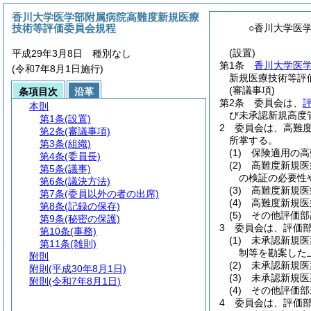
香川大学医学部附属病院高難度新規医療
技術等評価委員会規程
○香川大学医
(設置)
平成29年3月8日 種別なし
第1条
香川大学医
(令和7年8月1日施行)
新規医療技術等評
(審議事項)
条項目次
沿革
第2条
委員会は、
本則
び未承認新規高度
第1条
(設置)
2
委員会は、高難
第2条
(審議事項)
所掌する。
第3条
(組織)
(1)
保険適用の高
第4条
(委員長)
(2)
高難度新規医
第5条
(議事)
の検証の必要性
第6条
(議決方法)
(3)
高難度新規医
第7条
(委員以外の者の出席)
(4)
高難度新規医
第8条
(記録の保存)
(5)
その他評価部
第9条
(秘密の保護)
3
委員会は、評価
第10条
(事務)
(1)
未承認新規医
第11条
(雑則)
制等を勘案した
附則
(2)
未承認新規医
附則
(平成30年8月1日)
(3)
未承認新規医
附則
(令和7年8月1日)
(4)
その他評価部
4
委員会は、評価