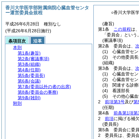
香川大学医学部附属病院心臓血管センタ
ー運営委員会規程
○香川大学医
(趣旨)
平成26年6月28日 種別なし
第1条
この規程
は
(平成26年6月28日施行)
「委員会」という。
(審議事項)
条項目次
沿革
第2条
委員会は、
本則
(1)
心臓血管セン
第1条
(趣旨)
(2)
その他委員長
第2条
(審議事項)
(組織)
第3条
(組織)
第3条
委員会は、
第4条
(任期)
(1)
心臓血管セン
第5条
(委員長)
(2)
心臓血管セン
第6条
(会議)
(3)
関連する診療
第7条
(委員以外の者の出席)
(4)
看護部長
第8条
(委員会の事務)
(5)
その他心臓血
第9条
(雑則)
2
前項第3号
及び
第
附則
(任期)
第4条
前条第1項第
2
前項
に掲げる補
(委員長)
第5条
委員会に委
2
委員長は、委員