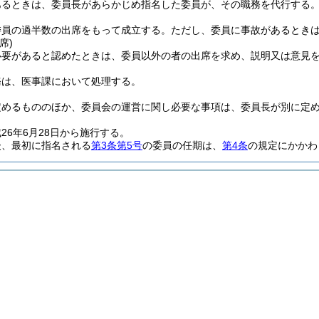
あるときは、委員長があらかじめ指名した委員が、その職務を代行する
委員の過半数の出席をもって成立する。
ただし、委員に事故があるとき
席)
必要があると認めたときは、委員以外の者の出席を求め、説明又は意見
務は、医事課において処理する。
定めるもののほか、委員会の運営に関し必要な事項は、委員長が別に定
26年6月28日から施行する。
後、最初に指名される
第3条第5号
の委員の任期は、
第4条
の規定にかかわ