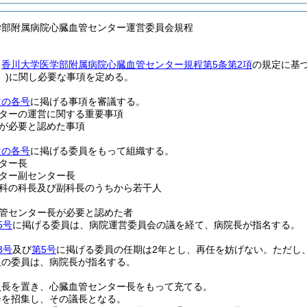
学部附属病院心臓血管センター運営委員会規程
、
香川大学医学部附属病院心臓血管センター規程第5条第2項
の規定に基
)
に関し必要な事項を定める。
次の各号
に掲げる事項を審議する。
ターの運営に関する重要事項
が必要と認めた事項
次の各号
に掲げる委員をもって組織する。
ター長
ター副センター長
科の科長及び副科長のうちから若干人
管センター長が必要と認めた者
5号
に掲げる委員は、病院運営委員会の議を経て、病院長が指名する。
3号
及び
第5号
に掲げる委員の任期は2年とし、再任を妨げない。
ただし
欠の委員は、病院長が指名する。
員長を置き、心臓血管センター長をもって充てる。
会を招集し、その議長となる。