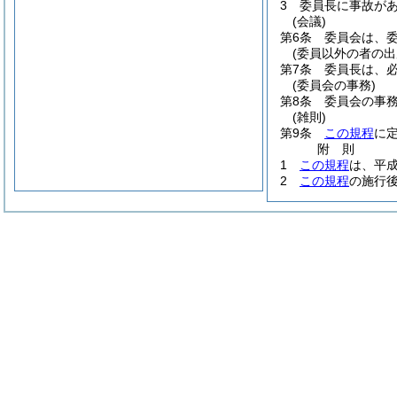
3
委員長に事故が
(会議)
第6条
委員会は、
(委員以外の者の出
第7条
委員長は、
(委員会の事務)
第8条
委員会の事
(雑則)
第9条
この規程
に
附
則
1
この規程
は、平成
2
この規程
の施行