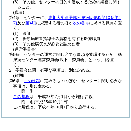
(6)
その他、センターの目的を達成するための業務に関す
ること。
(職員)
第4条
センターに、
香川大学医学部附属病院規程第10条第2
項
及び
第4項
に規定する者のほか
次の各号
に掲げる職員を置
く。
(1)
医師
(2)
糖尿病療養指導士の資格を有する医療職員
(3)
その他病院長が必要と認めた者
(運営委員会)
第5条
センターの運営に関し必要な事項を審議するため、糖
尿病センター運営委員会
(以下「委員会」という。)
を置
く。
2
委員会に関し必要な事項は、別に定める。
(雑則)
第6条
この規程
に定めるもののほか、センターに関し必要な
事項は、別に定める。
附
則
この規程
は、平成22年7月1日から施行する。
附
則
(平成25年10月1日
)
この規程は、平成25年10月1日から施行する。