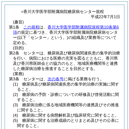
○香川大学医学部附属病院糖尿病センター規程
平成22年7月1日
(趣旨)
第1条
この規程
は、
香川大学医学部附属病院規程第10条第6
項
の規定に基づき、香川大学医学部附属病院糖尿病センタ
ー
(以下「センター」という。)
の組織及び業務等について
定める。
(目的)
第2条
センターは、糖尿病及び糖尿病関連疾患の集学的治療
を行い、病院における医療の充実を図るとともに、香川県
及び香川県医師会との協力のもと、地域医療機関等と連携
した糖尿病治療を推進することを目的とする。
(業務)
第3条
センターは、
次の各号
に掲げる業務を行う。
(1)
糖尿病及び糖尿病関連疾患の集学的治療の実施に関す
ること。
(2)
糖尿病の予防・診療についての研修及び啓発活動に関
すること。
(3)
糖尿病治療に係る地域医療機関等の連携及びその推進
に関すること。
(4)
糖尿病に関する病態解析及び臨床研究に関すること。
(5)
糖尿病に関する治療成績のとりまとめ及びその公表に
関すること。