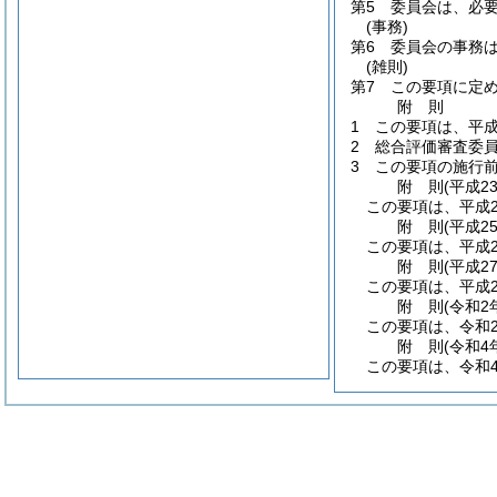
第5 委員会は、必
(事務)
第6 委員会の事務
(雑則)
第7 この要項に定
附
則
1
この要項は、平成
2
総合評価審査委
3
この要項の施行
附
則
(平成2
この要項は、平成2
附
則
(平成2
この要項は、平成2
附
則
(平成2
この要項は、平成2
附
則
(令和2
この要項は、令和
附
則
(令和4
この要項は、令和