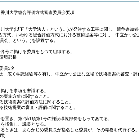
人香川大学総合評価方式審査委員会要項
香川大学
(以下「大学法人」という。)
が発注する工事に関し、競争参加者
る方式、いわゆる総合評価方式における技術提案等に対し、中立かつ公
委員会」という。)
を設置する。
の各号に掲げる委員をもつて組織する。
環境部長
委員3名
員は、広く学識経験等を有し、中立かつ公正な立場で技術提案の審査・
に掲げる事項を審議する。
の実施方針に関すること。
る技術提案の評価方法に関すること。
る技術提案の審査・評価に関すること。
長を置き、第2第1項第1号の施設環境部長をもってあてる。
会を招集し、議長となる。
あるときは、あらかじめ委員長が指名した委員が、その職務を代行する
席)