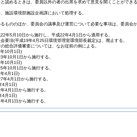
要と認めるときは、委員以外の者の出席を求めて意見を聞くことができ
は、施設環境部施設企画課において処理する。
めるもののほか、委員会の議事及び運営について必要な事項は、委員会
22年5月10日から施行し、平成22年4月1日から適用する。
員会要項
(平成19年4月25日環境管理室環境部長裁定)
は、廃止する。
前の総合評価審査については、なお従前の例による。
3年10月1日
)
3年10月1日から施行する。
5年10月1日
)
5年10月1日から施行する。
7年4月1日
)
7年4月1日から施行する。
年4月1日
)
2年4月1日から施行する。
年4月1日
)
4年4月1日から施行する。