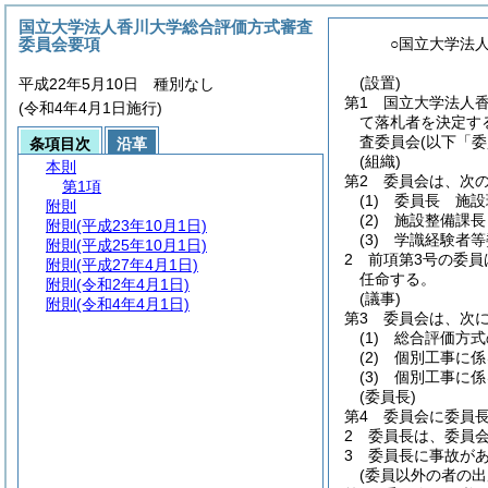
国立大学法人香川大学総合評価方式審査
委員会要項
○国立大学法
(設置)
平成22年5月10日 種別なし
第1 国立大学法人
(令和4年4月1日施行)
て落札者を決定す
査委員会
(以下「
条項目次
沿革
(組織)
本則
第2 委員会は、次
第1項
(1)
委員長 施設
附則
(2)
施設整備課長
附則
(平成23年10月1日)
(3)
学識経験者等
附則
(平成25年10月1日)
2 前項第3号の委
附則
(平成27年4月1日)
任命する。
附則
(令和2年4月1日)
(議事)
附則
(令和4年4月1日)
第3 委員会は、次
(1)
総合評価方式
(2)
個別工事に係
(3)
個別工事に係
(委員長)
第4 委員会に委員
2 委員長は、委員
3 委員長に事故が
(委員以外の者の出