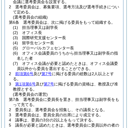
会議に選考委員会を設置する。
2
選考委員会は、募集要項、選考方法及び選考手続きについ
て定める。
(選考委員会の組織)
第6条
選考委員会は、次に掲げる委員をもって組織する。
(1)
担当理事又は副学長
(2)
オフィス長
(3)
国際研究支援センター長
(4)
留学生センター長
(5)
グローバルカフェセンター長
(6)
オフィス会議委員のうちから担当理事又は副学長の指
名した者
(7)
オフィス会議が必要と認めたときは、オフィス会議委
員以外から委員を選出することができる。
2
前項第6号
及び
第7号
に掲げる委員の総数は2人以上とす
る。
3
第1項第6号
及び
第7号
に掲げる委員の資格は、教授及び准
教授とする。
(選考委員会の運営)
第7条
選考委員会に委員長を置き、担当理事又は副学長をも
って充てる。
2
委員長は、選考委員会を招集し、その議長となる。
3
選考委員会は、委員全員の出席により成立する。
4
議事は、委員の3分の2以上をもって決する。
5
議長が必要と認めたときは、選考委員会に委員以外の者の