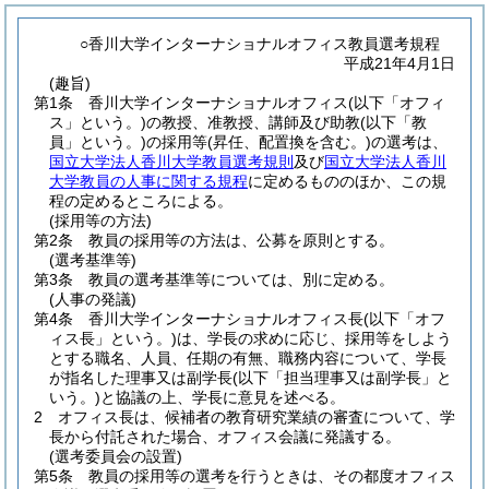
○香川大学インターナショナルオフィス教員選考規程
平成21年4月1日
(趣旨)
第1条
香川大学インターナショナルオフィス
(以下「オフィ
ス」という。)
の教授、准教授、講師及び助教
(以下「教
員」という。)
の採用等
(昇任、配置換を含む。)
の選考は、
国立大学法人香川大学教員選考規則
及び
国立大学法人香川
大学教員の人事に関する規程
に定めるもののほか、この規
程の定めるところによる。
(採用等の方法)
第2条
教員の採用等の方法は、公募を原則とする。
(選考基準等)
第3条
教員の選考基準等については、別に定める。
(人事の発議)
第4条
香川大学インターナショナルオフィス長
(以下「オフ
ィス長」という。)
は、学長の求めに応じ、採用等をしよう
とする職名、人員、任期の有無、職務内容について、学長
が指名した理事又は副学長
(以下「担当理事又は副学長」と
いう。)
と協議の上、学長に意見を述べる。
2
オフィス長は、候補者の教育研究業績の審査について、学
長から付託された場合、オフィス会議に発議する。
(選考委員会の設置)
第5条
教員の採用等の選考を行うときは、その都度オフィス