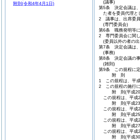
(議事)
附則
(令和4年4月1日)
第5条
決定会議は
た者を委員代理と
2
議事は、出席委
(専門委員会)
第6条
職務発明等
2
専門委員会に関
(委員以外の者の出
第7条
決定会議は
(事務)
第8条
決定会議の
(雑則)
第9条
この規程に
附
則
1
この規程は、平成
2
この規程の施行
附
則
(平成2
この規程は、平成2
附
則
(平成2
この規程は、平成2
附
則
(平成2
この規程は、平成2
附
則
(平成2
この規程は、平成2
附
則
(平成3