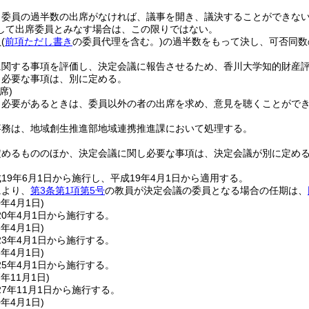
、委員の過半数の出席がなければ、議事を開き、議決することができな
して出席委員とみなす場合は、この限りではない。
員
(
前項ただし書き
の委員代理を含む。)
の過半数をもって決し、可否同数
に関する事項を評価し、決定会議に報告させるため、香川大学知的財産
し必要な事項は、別に定める。
席)
、必要があるときは、委員以外の者の出席を求め、意見を聴くことがで
事務は、地域創生推進部地域連携推進課において処理する。
定めるもののほか、決定会議に関し必要な事項は、決定会議が別に定め
19年6月1日から施行し、平成19年4月1日から適用する。
により、
第3条第1項第5号
の教員が決定会議の委員となる場合の任期は、
0年4月1日
)
0年4月1日から施行する。
3年4月1日
)
3年4月1日から施行する。
5年4月1日
)
5年4月1日から施行する。
7年11月1日
)
7年11月1日から施行する。
0年4月1日
)