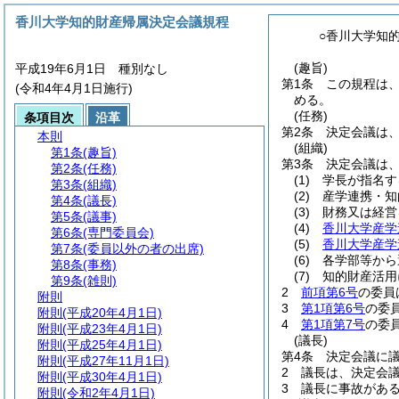
香川大学知的財産帰属決定会議規程
○香川大学知
(趣旨)
平成19年6月1日 種別なし
第1条
この規程は
(令和4年4月1日施行)
める。
(任務)
条項目次
沿革
第2条
決定会議は
本則
(組織)
第1条
(趣旨)
第3条
決定会議は
第2条
(任務)
(1)
学長が指名す
第3条
(組織)
(2)
産学連携・知
第4条
(議長)
(3)
財務又は経営
第5条
(議事)
(4)
香川大学産学
第6条
(専門委員会)
(5)
香川大学産学
第7条
(委員以外の者の出席)
(6)
各学部等から
第8条
(事務)
(7)
知的財産活用
第9条
(雑則)
2
前項第6号
の委員
附則
3
第1項第6号
の委
附則
(平成20年4月1日)
4
第1項第7号
の委
附則
(平成23年4月1日)
(議長)
附則
(平成25年4月1日)
第4条
決定会議に
附則
(平成27年11月1日)
2
議長は、決定会
附則
(平成30年4月1日)
3
議長に事故があ
附則
(令和2年4月1日)