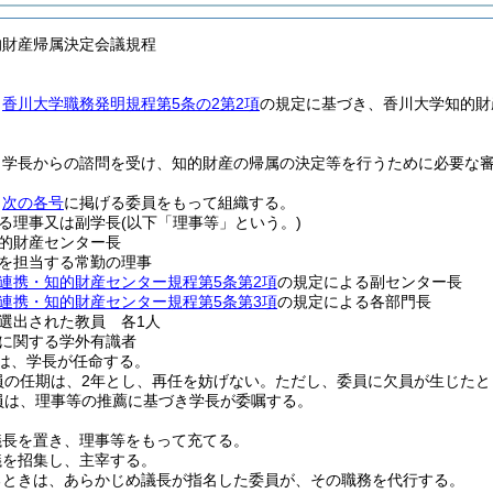
的財産帰属決定会議規程
、
香川大学職務発明規程第5条の2第2項
の規定に基づき、香川大学知的財
、学長からの諮問を受け、知的財産の帰属の決定等を行うために必要な
、
次の各号
に掲げる委員をもって組織する。
る理事又は副学長
(以下「理事等」という。)
的財産センター長
を担当する常勤の理事
連携・知的財産センター規程第5条第2項
の規定による副センター長
連携・知的財産センター規程第5条第3項
の規定による各部門長
選出された教員 各1人
に関する学外有識者
は、学長が任命する。
員の任期は、2年とし、再任を妨げない。
ただし、委員に欠員が生じたと
員は、理事等の推薦に基づき学長が委嘱する。
議長を置き、理事等をもって充てる。
議を招集し、主宰する。
るときは、あらかじめ議長が指名した委員が、その職務を代行する。