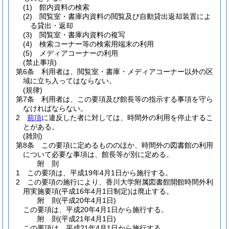
(1)
館内資料の検索
(2)
閲覧室・書庫内資料の閲覧及び自動貸出返却装置によ
る貸出・返却
(3)
閲覧室・書庫内資料の複写
(4)
検索コーナー等の検索用端末の利用
(5)
メディアコーナーの利用
(禁止事項)
第6条
利用者は、閲覧室・書庫・メディアコーナー以外の区
域に立ち入ってはならない。
(規律)
第7条
利用者は、この要項及び館長等の指示する事項を守ら
なければならない。
2
前項
に違反した者に対しては、時間外の利用を停止するこ
とがある。
(雑則)
第8条
この要項に定めるもののほか、時間外の図書館の利用
について必要な事項は、館長等が別に定める。
附
則
1
この要項は、平成19年4月1日から施行する。
2
この要項の施行により、香川大学附属図書館開館時間外利
用実施要項
(平成16年4月1日制定)
は廃止する。
附
則
(平成20年4月1日
)
この要項は、平成20年4月1日から施行する。
附
則
(平成21年4月1日
)
この要項は、平成21年4月1日から施行する。