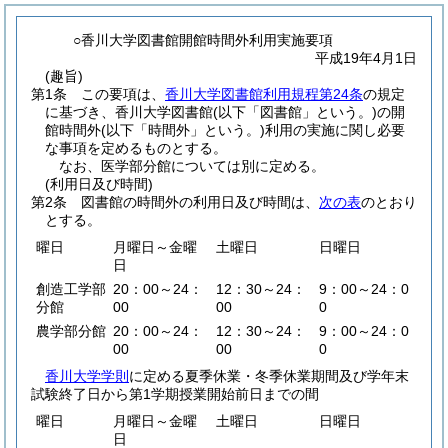
○香川大学図書館開館時間外利用実施要項
平成19年4月1日
(趣旨)
第1条
この要項は、
香川大学図書館利用規程第24条
の規定
に基づき、香川大学図書館
(以下「図書館」という。)
の開
館時間外
(以下「時間外」という。)
利用の実施に関し必要
な事項を定めるものとする。
なお、医学部分館については別に定める。
(利用日及び時間)
第2条
図書館の時間外の利用日及び時間は、
次の表
のとおり
とする。
曜日
月曜日～金曜
土曜日
日曜日
日
創造工学部
20：00～24：
12：30～24：
9：00～24：0
分館
00
00
0
農学部分館
20：00～24：
12：30～24：
9：00～24：0
00
00
0
香川大学学則
に定める夏季休業・冬季休業期間及び学年末
試験終了日から第1学期授業開始前日までの間
曜日
月曜日～金曜
土曜日
日曜日
日