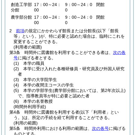
創造工学部
17：00～24：
9：00～24：0
閉館
分館
00
0
農学部分館
17：00～24：
9：00～24：0
閉館
00
0
2
前項
の規定にかかわらず館長または分館長
(以下「館長
等」という。)
が、特に必要と認めた場合は、臨時にこれを
変更することができる。
(利用者の範囲)
第3条
時間外に図書館を利用することができる者は、
次の各
号
に掲げる者とする。
(1)
本学の職員
(2)
本学に受け入れた各種研修員・研究員及び外国人研究
者
(3)
本学の大学院学生
(4)
本学の夜間主コースの学生
(5)
本学の学部学生
(農学部分館においては、第2年次以上)
で、指導教員等が特に必要と認めた者
(6)
本学の名誉教授
(時間外利用手続)
第4条
時間外に図書館を利用する者
(以下「利用者」とい
う。)
は、所定の手続を経て利用することができる。
(利用の範囲)
第5条
時間外利用における利用の範囲は、
次の各号
に掲げる
ものとする。