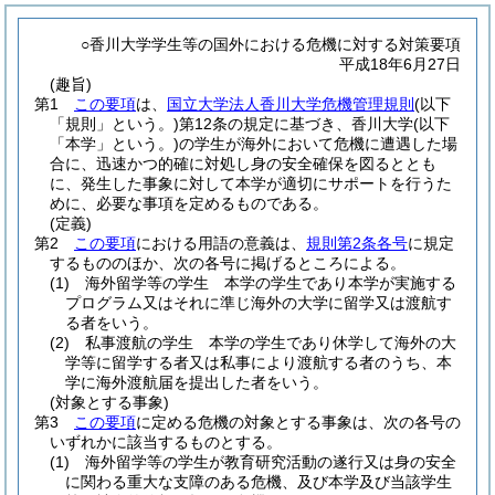
○香川大学学生等の国外における危機に対する対策要項
平成18年6月27日
(趣旨)
第1
この要項
は、
国立大学法人香川大学危機管理規則
(以下
「規則」という。)
第12条の規定に基づき、香川大学
(以下
「本学」という。)
の学生が海外において危機に遭遇した場
合に、迅速かつ的確に対処し身の安全確保を図るととも
に、発生した事象に対して本学が適切にサポートを行うた
めに、必要な事項を定めるものである。
(定義)
第2
この要項
における用語の意義は、
規則第2条各号
に規定
するもののほか、次の各号に掲げるところによる。
(1)
海外留学等の学生 本学の学生であり本学が実施する
プログラム又はそれに準じ海外の大学に留学又は渡航す
る者をいう。
(2)
私事渡航の学生 本学の学生であり休学して海外の大
学等に留学する者又は私事により渡航する者のうち、本
学に海外渡航届を提出した者をいう。
(対象とする事象)
第3
この要項
に定める危機の対象とする事象は、次の各号の
いずれかに該当するものとする。
(1)
海外留学等の学生が教育研究活動の遂行又は身の安全
に関わる重大な支障のある危機、及び本学及び当該学生