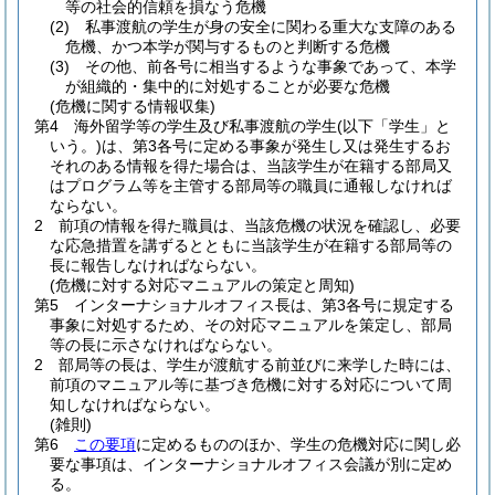
等の社会的信頼を損なう危機
(2)
私事渡航の学生が身の安全に関わる重大な支障のある
危機、かつ本学が関与するものと判断する危機
(3)
その他、前各号に相当するような事象であって、本学
が組織的・集中的に対処することが必要な危機
(危機に関する情報収集)
第4 海外留学等の学生及び私事渡航の学生
(以下「学生」と
いう。)
は、第3各号に定める事象が発生し又は発生するお
それのある情報を得た場合は、当該学生が在籍する部局又
はプログラム等を主管する部局等の職員に通報しなければ
ならない。
2 前項の情報を得た職員は、当該危機の状況を確認し、必要
な応急措置を講ずるとともに当該学生が在籍する部局等の
長に報告しなければならない。
(危機に対する対応マニュアルの策定と周知)
第5 インターナショナルオフィス長は、第3各号に規定する
事象に対処するため、その対応マニュアルを策定し、部局
等の長に示さなければならない。
2 部局等の長は、学生が渡航する前並びに来学した時には、
前項のマニュアル等に基づき危機に対する対応について周
知しなければならない。
(雑則)
第6
この要項
に定めるもののほか、学生の危機対応に関し必
要な事項は、インターナショナルオフィス会議が別に定め
る。