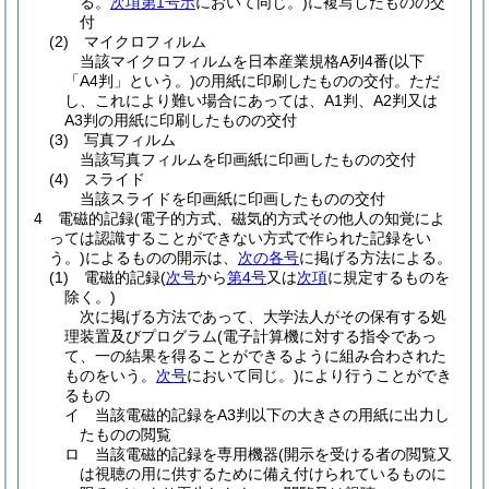
る。
次項第1号ホ
において同じ。)
に複写したものの交
付
(2)
マイクロフィルム
当該マイクロフィルムを日本産業規格A列4番
(以下
「A4判」という。)
の用紙に印刷したものの交付。ただ
し、これにより難い場合にあっては、A1判、A2判又は
A3判の用紙に印刷したものの交付
(3)
写真フィルム
当該写真フィルムを印画紙に印画したものの交付
(4)
スライド
当該スライドを印画紙に印画したものの交付
4
電磁的記録
(電子的方式、磁気的方式その他人の知覚によ
っては認識することができない方式で作られた記録をい
う。)
によるものの開示は、
次の各号
に掲げる方法による。
(1)
電磁的記録
(
次号
から
第4号
又は
次項
に規定するものを
除く。)
次に掲げる方法であって、大学法人がその保有する処
理装置及びプログラム
(電子計算機に対する指令であっ
て、一の結果を得ることができるように組み合わされた
ものをいう。
次号
において同じ。)
により行うことができ
るもの
イ
当該電磁的記録をA3判以下の大きさの用紙に出力し
たものの閲覧
ロ
当該電磁的記録を専用機器
(開示を受ける者の閲覧又
は視聴の用に供するために備え付けられているものに