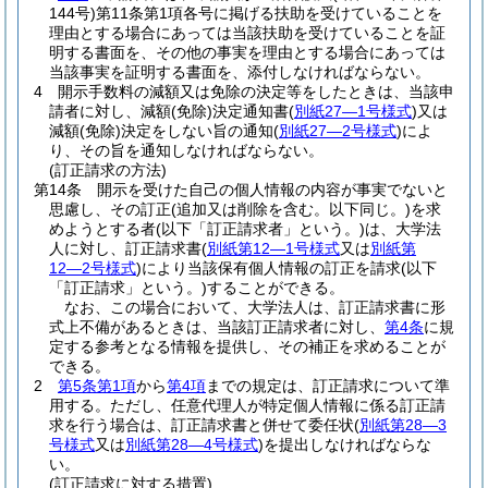
144号)
第11条第1項各号に掲げる扶助を受けていることを
理由とする場合にあっては当該扶助を受けていることを証
明する書面を、その他の事実を理由とする場合にあっては
当該事実を証明する書面を、添付しなければならない。
4
開示手数料の減額又は免除の決定等をしたときは、当該申
請者に対し、減額
(免除)
決定通知書
(
別紙27―1号様式
)
又は
減額
(免除)
決定をしない旨の通知
(
別紙27―2号様式
)
によ
り、その旨を通知しなければならない。
(訂正請求の方法)
第14条
開示を受けた自己の個人情報の内容が事実でないと
思慮し、その訂正
(追加又は削除を含む。以下同じ。)
を求
めようとする者
(以下「訂正請求者」という。)
は、大学法
人に対し、訂正請求書
(
別紙第12―1号様式
又は
別紙第
12―2号様式
)
により当該保有個人情報の訂正を請求
(以下
「訂正請求」という。)
することができる。
なお、この場合において、大学法人は、訂正請求書に形
式上不備があるときは、当該訂正請求者に対し、
第4条
に規
定する参考となる情報を提供し、その補正を求めることが
できる。
2
第5条第1項
から
第4項
までの規定は、訂正請求について準
用する。
ただし、任意代理人が特定個人情報に係る訂正請
求を行う場合は、訂正請求書と併せて委任状
(
別紙第28―3
号様式
又は
別紙第28―4号様式
)
を提出しなければならな
い。
(訂正請求に対する措置)