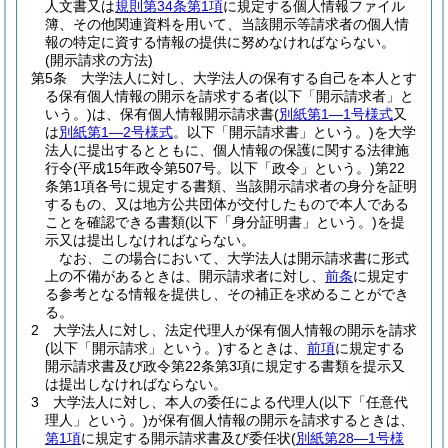
人文書又は
規則第34条第1項
に規定する個人情報ファイル
簿、その他関連資料を用いて、当該開示等請求者の個人情
報の特定に資する情報の提供に努めなければならない。
(開示請求の方法)
第5条
大学法人に対し、大学法人の保有する自己を本人とす
る保有個人情報の開示を請求する者
(以下「開示請求者」と
いう。)
は、保有個人情報開示請求書
(
別紙第1―1号様式
又
は
別紙第1―2号様式
。以下「開示請求書」という。)
を大学
法人に提出するとともに、個人情報の保護に関する法律施
行令
(平成15年政令第507号。以下「政令」という。)
第22
条第1項各号に規定する書類、当該開示請求者の身分を証明
するもの、又は地方公共団体が交付したもので本人である
ことを確認できる書類
(以下「身分証明書」という。)
を提
示又は提出しなければならない。
なお、この場合において、大学法人は開示請求書に形式
上の不備があるときは、開示請求者に対し、
前条
に規定す
る参考となる情報を提供し、その補正を求めることができ
る。
2
大学法人に対し、法定代理人が保有個人情報の開示を請求
(以下「開示請求」という。)
するときは、
前項
に規定する
開示請求書及び政令第22条第3項に規定する書類を提示又
は提出しなければならない。
3
大学法人に対し、本人の委任による代理人
(以下「任意代
理人」という。)
が保有個人情報の開示を請求するときは、
第1項
に規定する開示請求書及び委任状
(
別紙第28―1号様