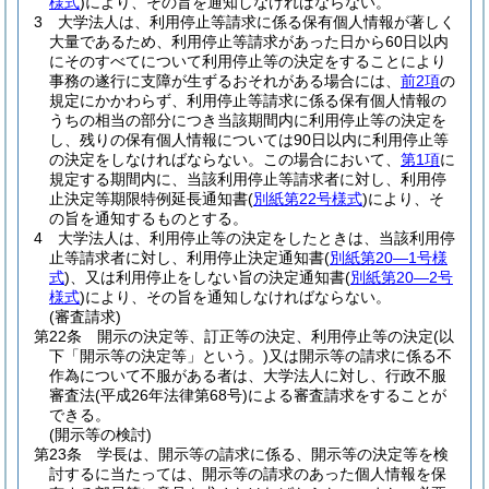
様式
)
により、その旨を通知しなければならない。
3
大学法人は、利用停止等請求に係る保有個人情報が著しく
大量であるため、利用停止等請求があった日から60日以内
にそのすべてについて利用停止等の決定をすることにより
事務の遂行に支障が生ずるおそれがある場合には、
前2項
の
規定にかかわらず、利用停止等請求に係る保有個人情報の
うちの相当の部分につき当該期間内に利用停止等の決定を
し、残りの保有個人情報については90日以内に利用停止等
の決定をしなければならない。
この場合において、
第1項
に
規定する期間内に、当該利用停止等請求者に対し、利用停
止決定等期限特例延長通知書
(
別紙第22号様式
)
により、そ
の旨を通知するものとする。
4
大学法人は、利用停止等の決定をしたときは、当該利用停
止等請求者に対し、利用停止決定通知書
(
別紙第20―1号様
式
)
、又は利用停止をしない旨の決定通知書
(
別紙第20―2号
様式
)
により、その旨を通知しなければならない。
(審査請求)
第22条
開示の決定等、訂正等の決定、利用停止等の決定
(以
下「開示等の決定等」という。)
又は開示等の請求に係る不
作為について不服がある者は、大学法人に対し、行政不服
審査法
(平成26年法律第68号)
による審査請求をすることが
できる。
(開示等の検討)
第23条
学長は、開示等の請求に係る、開示等の決定等を検
討するに当たっては、開示等の請求のあった個人情報を保