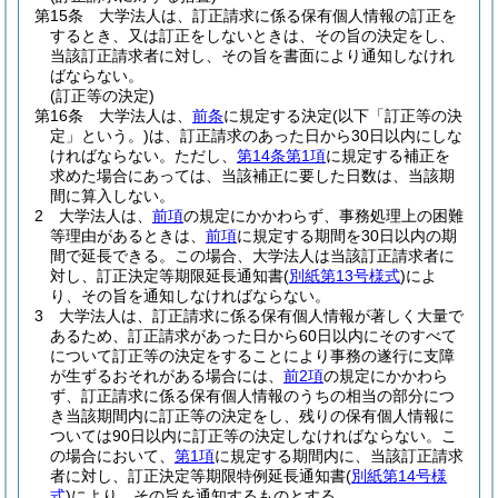
第15条
大学法人は、訂正請求に係る保有個人情報の訂正を
するとき、又は訂正をしないときは、その旨の決定をし、
当該訂正請求者に対し、その旨を書面により通知しなけれ
ばならない。
(訂正等の決定)
第16条
大学法人は、
前条
に規定する決定
(以下「訂正等の決
定」という。)
は、訂正請求のあった日から30日以内にしな
ければならない。
ただし、
第14条第1項
に規定する補正を
求めた場合にあっては、当該補正に要した日数は、当該期
間に算入しない。
2
大学法人は、
前項
の規定にかかわらず、事務処理上の困難
等理由があるときは、
前項
に規定する期間を30日以内の期
間で延長できる。
この場合、大学法人は当該訂正請求者に
対し、訂正決定等期限延長通知書
(
別紙第13号様式
)
によ
り、その旨を通知しなければならない。
3
大学法人は、訂正請求に係る保有個人情報が著しく大量で
あるため、訂正請求があった日から60日以内にそのすべて
について訂正等の決定をすることにより事務の遂行に支障
が生ずるおそれがある場合には、
前2項
の規定にかかわら
ず、訂正請求に係る保有個人情報のうちの相当の部分につ
き当該期間内に訂正等の決定をし、残りの保有個人情報に
ついては90日以内に訂正等の決定しなければならない。
こ
の場合において、
第1項
に規定する期間内に、当該訂正請求
者に対し、訂正決定等期限特例延長通知書
(
別紙第14号様
式
)
により、その旨を通知するものとする。