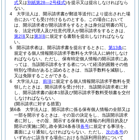
式
又は
別紙第28―2号様式
)
を提示又は提出しなければなら
ない。
4
大学法人は、開示請求書が郵送等送付により提出された場
合においても受け付けるものとする。
この場合において
は、開示請求者が開示請求をするときは身分証明書の写し
を、法定代理人及び任意代理人が開示請求をするときは、
第2項
又は
第3項
に規定する書類を提出しなければならな
い。
5
開示請求者は、開示請求書を提出するときに、
第13条
に
規定する個人情報開示請求手数料を大学法人に納付しなけ
ればならない。
ただし、保有特定個人情報の開示請求にあ
っては、当該開示請求をする者について経済的困難その他
特別な理由があると認めるときは、当該手数料を減額し、
又は免除することができる。
6
大学法人は、
前項
に規定する個人情報開示請求手数料を受
領したときは、開示請求を受け付け、当該開示請求者に対
し、開示請求書の副本1部及び開示請求手数料受領書を交付
しなければならない。
(開示請求に対する措置)
第6条
大学法人は、開示請求に係る保有個人情報の全部又は
一部を開示するときは、その旨の決定をし、当該開示請求
者に対し、その旨、開示する保有個人情報の利用目的及び
開示の実施に関し政令第24条各項
各号
に規定する事項を、
書面により通知しなければならない。
ただし、
次の各号
の
いずれかに該当する場合における当該利用目的について