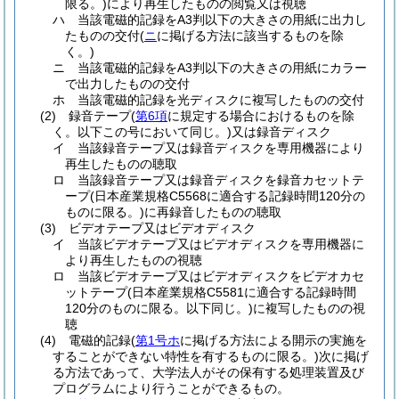
限る。)
により再生したものの閲覧又は視聴
ハ
当該電磁的記録をA3判以下の大きさの用紙に出力し
たものの交付
(
ニ
に掲げる方法に該当するものを除
く。)
ニ
当該電磁的記録をA3判以下の大きさの用紙にカラー
で出力したものの交付
ホ
当該電磁的記録を光ディスクに複写したものの交付
(2)
録音テープ
(
第6項
に規定する場合におけるものを除
く。以下この号において同じ。)
又は録音ディスク
イ
当該録音テープ又は録音ディスクを専用機器により
再生したものの聴取
ロ
当該録音テープ又は録音ディスクを録音カセットテ
ープ
(日本産業規格C5568に適合する記録時間120分の
ものに限る。)
に再録音したものの聴取
(3)
ビデオテープ又はビデオディスク
イ
当該ビデオテープ又はビデオディスクを専用機器に
より再生したものの視聴
ロ
当該ビデオテープ又はビデオディスクをビデオカセ
ットテープ
(日本産業規格C5581に適合する記録時間
120分のものに限る。以下同じ。)
に複写したものの視
聴
(4)
電磁的記録
(
第1号ホ
に掲げる方法による開示の実施を
することができない特性を有するものに限る。)
次に掲げ
る方法であって、大学法人がその保有する処理装置及び
プログラムにより行うことができるもの。