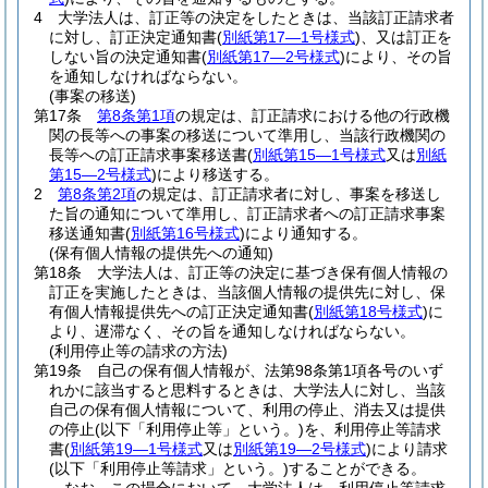
4
大学法人は、訂正等の決定をしたときは、当該訂正請求者
に対し、訂正決定通知書
(
別紙第17―1号様式
)
、又は訂正を
しない旨の決定通知書
(
別紙第17―2号様式
)
により、その旨
を通知しなければならない。
(事案の移送)
第17条
第8条第1項
の規定は、訂正請求における他の行政機
関の長等への事案の移送について準用し、当該行政機関の
長等への訂正請求事案移送書
(
別紙第15―1号様式
又は
別紙
第15―2号様式
)
により移送する。
2
第8条第2項
の規定は、訂正請求者に対し、事案を移送し
た旨の通知について準用し、訂正請求者への訂正請求事案
移送通知書
(
別紙第16号様式
)
により通知する。
(保有個人情報の提供先への通知)
第18条
大学法人は、訂正等の決定に基づき保有個人情報の
訂正を実施したときは、当該個人情報の提供先に対し、保
有個人情報提供先への訂正決定通知書
(
別紙第18号様式
)
に
より、遅滞なく、その旨を通知しなければならない。
(利用停止等の請求の方法)
第19条
自己の保有個人情報が、法第98条第1項各号のいず
れかに該当すると思料するときは、大学法人に対し、当該
自己の保有個人情報について、利用の停止、消去又は提供
の停止
(以下「利用停止等」という。)
を、利用停止等請求
書
(
別紙第19―1号様式
又は
別紙第19―2号様式
)
により請求
(以下「利用停止等請求」という。)
することができる。