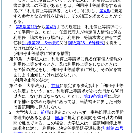
なお、この場合において、大学法人は、利用停止等請求
書に形式上の不備があるときは、利用停止等請求をする者
(以下「利用停止等請求者」という。)
に対し、
第4条
に規定
する参考となる情報を提供し、その補正を求めることがで
きる。
2
第5条第1項
から
第4項
までの規定は、利用停止等請求につ
いて準用する。
ただし、任意代理人が特定個人情報に係る
利用停止請求を行う場合は、利用停止等請求書と併せて委
任状
(
別紙第28―5号様式
又は
別紙第28―6号様式
)
を提出し
なければならない。
(利用停止等請求に対する措置)
第20条
大学法人は、利用停止等請求に係る保有個人情報の
利用停止等をするとき、又は利用停止等をしないときは、
その旨の決定をし、利用停止等請求者に対し、その旨を書
面により通知しなければならない。
(利用停止等の決定)
第21条
大学法人は、
前条
に規定する決定
(以下「利用停止等
の決定」という。)
は、利用停止等請求があった日から30日
以内にしなければならない。
ただし、
第19条第1項
に規定
する補正を求めた場合にあっては、当該補正に要した日数
は当該期間に算入しない。
2
大学法人は、
前項
の規定にかかわらず、事務処理上の困難
等理由があるときは、
同項
に規定する期間を30日以内の期
間で延長できる。
この場合、大学法人は、当該利用停止等
請求者に対し、利用停止決定等期限延長通知書
(
別紙第21号