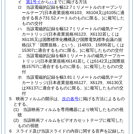
イ
第1号イ
から
ハ
までに掲げる方法
ロ
当該電磁的記録を幅12.7ミリメートルのオープンリ
ールテープ
(日本産業規格X6103、X6104又は6105に適
合する長さ731.52メートルのものに限る。)
に複写した
ものの交付
ハ
当該電磁的記録を幅12.7ミリメートルの磁気テープ
カートリッジ
(日本産業規格X6123、X6132若しくは
X6135又は国際標準化機構及び国際電気標準会議の規
格
(以下「国際規格」という。)
14833、15895若しくは
15307に適合するものに限る。)
に複写したものの交付
ニ
当該電磁的記録を幅8ミリメートルの磁気テープカー
トリッジ
(日本産業規格X6141若しくは6142又は国際規
格15757に適合するものに限る。)
に複写したものの交
付
ホ
当該電磁的記録を幅3.81ミリメートルの磁気テープ
カートリッジ
(日本産業規格X6127、X6129、X6130又
はX6137に適合するものに限る。)
に複写したものの交
付
5
映画フィルムの開示は、
次の各号
に掲げる方法によるもの
とする。
(1)
当該映画フィルムを専用機器により映写したものの視
聴
(2)
当該映画フィルムをビデオカセットテープに複写した
ものの視聴
6
スライド及び当該スライドの内容に関する音声を記録した