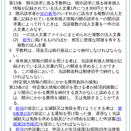
第13条
開示請求に係る手数料は、開示請求に係る保有個人
情報が記録されている法人文書1件につき300円とする。
2
開示請求者が
次の各号
のいずれかに該当する複数の法人文
書に記録されている保有個人情報の開示請求を一の開示請
求書によって行うときは、当該複数の法人文書を一件の法
人文書とみなす。
(1)
一の法人文書ファイルにまとめられた複数の法人文書
(2)
前号
に掲げるもののほか、相互に密接な関連を有する
複数の法人文書
3
手数料は、現金又は銀行振込により納付しなければならな
い。
4
保有個人情報の開示を受ける者は、当該保有個人情報が記
録されている法人文書の写しの郵送を求めることができ
る。
この場合において、当該郵送料は郵便切手で納付しな
ければならない。
(特定個人情報の開示にかかる費用負担の減免)
第13条の2
特定個人情報の開示を受ける者が経済的困難に
より開示にかかる費用を納付する資力がないと認めるとき
は、開示にかかる費用を減額し、又は免除することができ
る。
2
前項
の規定による減額又は免除を受けようとする者は、
第
6条第1項
の規定による通知を受け取った後、遅滞なく当該
減額又は免除を求める額及びその理由を記載した申請書
(
別
紙第26号様式
)
を提出しなければならない。
3
前項
の申請書には、申請人が生活保護法
(昭和25年法律第