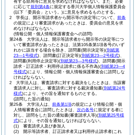
有する部局等に意見を求めなければならない。
また、必要
に応じて
規則第4条
に規定する香川大学個人情報保護委員会
(以下「委員会」という。)
に意見を求めるものとする。
2
学長は、開示等請求者から開示等の決定等について、
前条
の規定により審査請求があったときは、委員会の意見を求
めなければならない。
(情報公開・個人情報保護審査会への諮問)
第24条
大学法人は、開示等請求者から開示等の決定等につ
いて審査請求があったときは、法第105条第1項各号のいず
れかに該当する場合を除き、諮問書
(開示決定等)
(
別紙第
23―1号様式
)
、諮問書
(訂正決定等)
(
別紙第23―2号様式
)
、
諮問書
(利用停止決定等)
(
別紙第23―3号様式
)
、諮問書
(開示
請求・訂正請求・利用停止請求に係る不作為)
(
別紙第23―4
号様式
)
により、情報公開・個人情報保護審査会に諮問しな
ければならない。
2
大学法人は、審査請求に対する裁決をしたときは、当該審
査請求人に対し、審査請求に対する裁決通知書
(
別紙第24号
様式
)
により、その旨を通知するものとする。
(諮問した旨の通知)
第25条
大学法人は、
前条第1項
の規定により情報公開・個
人情報審査会に諮問したときは、
次の各号
に規定する者に
対し、諮問をした旨の通知書
(審査請求人等)
(
別紙第25号様
式
)
により、その旨を通知しなければならない。
(1)
審査請求人及び参加人
(2)
開示等請求者、訂正請求者又は利用停止請求者
(これ