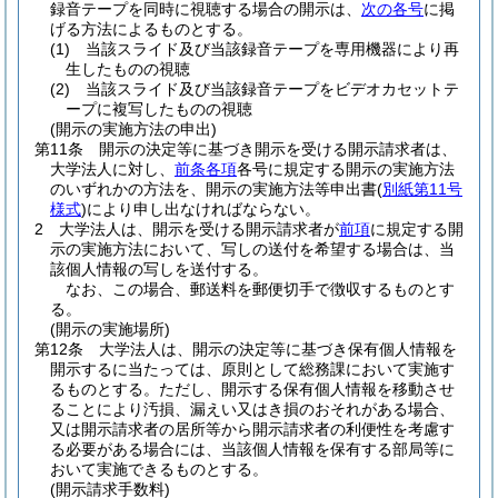
録音テープを同時に視聴する場合の開示は、
次の各号
に掲
げる方法によるものとする。
(1)
当該スライド及び当該録音テープを専用機器により再
生したものの視聴
(2)
当該スライド及び当該録音テープをビデオカセットテ
ープに複写したものの視聴
(開示の実施方法の申出)
第11条
開示の決定等に基づき開示を受ける開示請求者は、
大学法人に対し、
前条各項
各号に規定する開示の実施方法
のいずれかの方法を、開示の実施方法等申出書
(
別紙第11号
様式
)
により申し出なければならない。
2
大学法人は、開示を受ける開示請求者が
前項
に規定する開
示の実施方法において、写しの送付を希望する場合は、当
該個人情報の写しを送付する。
なお、この場合、郵送料を郵便切手で徴収するものとす
る。
(開示の実施場所)
第12条
大学法人は、開示の決定等に基づき保有個人情報を
開示するに当たっては、原則として総務課において実施す
るものとする。
ただし、開示する保有個人情報を移動させ
ることにより汚損、漏えい又はき損のおそれがある場合、
又は開示請求者の居所等から開示請求者の利便性を考慮す
る必要がある場合には、当該個人情報を保有する部局等に
おいて実施できるものとする。
(開示請求手数料)