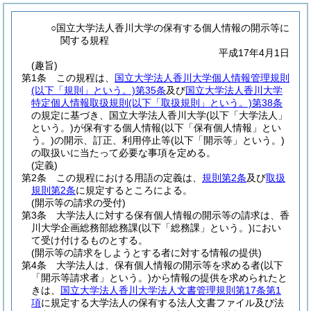
○国立大学法人香川大学の保有する個人情報の開示等に
関する規程
平成17年4月1日
(趣旨)
第1条
この規程は、
国立大学法人香川大学個人情報管理規則
(以下「規則」という。)
第35条
及び
国立大学法人香川大学
特定個人情報取扱規則
(以下「取扱規則」という。)
第38条
の規定に基づき、国立大学法人香川大学
(以下「大学法人」
という。)
が保有する個人情報
(以下「保有個人情報」とい
う。)
の開示、訂正、利用停止等
(以下「開示等」という。)
の取扱いに当たって必要な事項を定める。
(定義)
第2条
この規程における用語の定義は、
規則第2条
及び
取扱
規則第2条
に規定するところによる。
(開示等の請求の受付)
第3条
大学法人に対する保有個人情報の開示等の請求は、香
川大学企画総務部総務課
(以下「総務課」という。)
におい
て受け付けるものとする。
(開示等の請求をしようとする者に対する情報の提供)
第4条
大学法人は、保有個人情報の開示等を求める者
(以下
「開示等請求者」という。)
から情報の提供を求められたと
きは、
国立大学法人香川大学法人文書管理規則第17条第1
項
に規定する大学法人の保有する法人文書ファイル及び法