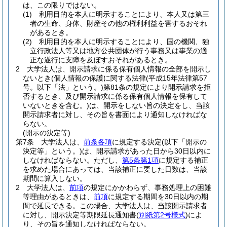
は、この限りではない。
(1)
利用目的を本人に明示することにより、本人又は第三
者の生命、身体、財産その他の権利利益を害するおそれ
があるとき。
(2)
利用目的を本人に明示することにより、国の機関、独
立行政法人等又は地方公共団体が行う事務又は事業の適
正な遂行に支障を及ぼすおそれがあるとき。
2
大学法人は、開示請求に係る保有個人情報の全部を開示し
ないとき
(個人情報の保護に関する法律
(平成15年法律第57
号。以下「法」という。)
第81条の規定により開示請求を拒
否するとき、及び開示請求に係る保有個人情報を保有して
いないときを含む。)
は、開示をしない旨の決定をし、当該
開示請求者に対し、その旨を書面により通知しなければな
らない。
(開示の決定等)
第7条
大学法人は、
前条各項
に規定する決定
(以下「開示の
決定等」という。)
は、開示請求があった日から30日以内に
しなければならない。
ただし、
第5条第1項
に規定する補正
を求めた場合にあっては、当該補正に要した日数は、当該
期間に算入しない。
2
大学法人は、
前項
の規定にかかわらず、事務処理上の困難
等理由があるときは、
前項
に規定する期間を30日以内の期
間で延長できる。
この場合、大学法人は、当該開示請求者
に対し、開示決定等期限延長通知書
(
別紙第2号様式
)
によ
り、その旨を通知しなければならない。