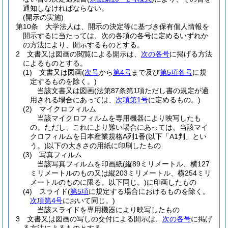
通知しなければならない。
(開示の実施)
第10条
大学法人は、開示の決定等に基づき保有個人情報を
開示するに当たっては、次の各項の各号に定めるいずれか
の方法により、開示するものとする。
2
文書又は図画の閲覧による開示は、
次の各号
に掲げる方法
によるものとする。
(1)
文書又は図画
(
次号
から
第4号
まで及び
第5項各号
に規
定するものを除く。)
当該文書又は図画
(法第87条第1項ただし書の規定が適
用される場合にあっては、
次項第1号
に定めるもの。)
(2)
マイクロフィルム
当該マイクロフィルムを専用機器により映写したも
の。ただし、これにより難い場合にあっては、当該マイ
クロフィルムを日本産業規格A列1番
(以下「A1判」とい
う。)
以下の大きさの用紙に印刷したもの
(3)
写真フィルム
当該写真フィルムを印画紙
(縦89ミリメートル、横127
ミリメートルのもの又は縦203ミリメートル、横254ミリ
メートルのものに限る。以下同じ。)
に印画したもの
(4)
スライド
(
第5項
に規定する場合におけるものを除く。
次項第4号
において同じ。)
当該スライドを専用機器により映写したもの
3
文書又は図画の写しの交付による開示は、
次の各号
に掲げ