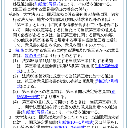
移送通知書
(
別紙第5号様式
)
により、その旨を通知する。
(第三者に対する意見書提出の機会の付与)
第9条
大学法人は、開示請求に係る保有個人情報に国、独立
行政法人等、地方公共団体及び開示請求者以外の者
(以下
「第三者」という。)
に関する情報が含まれている場合にお
いて、開示の決定等をするに当たって当該第三者の意見を
聞く必要があるときは、当該第三者に関する情報の内容、
その他政令第25条各号に規定する事項を当該第三者に通知
して、意見書の提出を求め、意見を聞くものとする。
2
前項
に規定する第三者に対する通知及び第三者からの意見
書は、
次の各号
により行うものとする。
(1)
法第86条第1項に規定する当該第三者に対する通知
は、第三者意見照会書
(法第86条第1項適用)
(
別紙第6号様
式
)
による。
(2)
法第86条第2項に規定する当該第三者に対する通知
は、第三者意見照会書
(法第86条第2項適用)
(
別紙第7号様
式
)
による。
(3)
第三者からの意見書は、第三者開示決定等意見書
(
別
紙第8号様式
)
により求める。
(4)
第三者の意に反して開示するときは、当該第三者に対
し、開示決定通知を行った旨の反対意見提出者への通知
書
(
別紙第9号様式
)
により、その旨を通知する。
3
大学法人は、開示の決定等をしたときは、当該開示請求者
に対し、開示決定通知書
(
別紙第10―1号様式
)
又は開示をし
ない旨の決定通知書
(
別紙第10―2号様式
)
により、その旨を