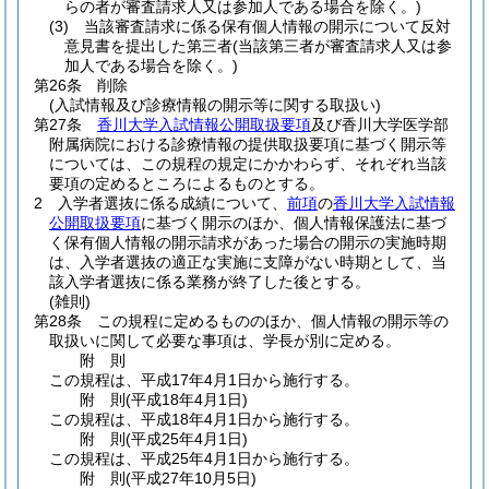
らの者が審査請求人又は参加人である場合を除く。)
(3)
当該審査請求に係る保有個人情報の開示について反対
意見書を提出した第三者
(当該第三者が審査請求人又は参
加人である場合を除く。)
第26条
削除
(入試情報及び診療情報の開示等に関する取扱い)
第27条
香川大学入試情報公開取扱要項
及び香川大学医学部
附属病院における診療情報の提供取扱要項に基づく開示等
については、この規程の規定にかかわらず、それぞれ当該
要項の定めるところによるものとする。
2
入学者選抜に係る成績について、
前項
の
香川大学入試情報
公開取扱要項
に基づく開示のほか、個人情報保護法に基づ
く保有個人情報の開示請求があった場合の開示の実施時期
は、入学者選抜の適正な実施に支障がない時期として、当
該入学者選抜に係る業務が終了した後とする。
(雑則)
第28条
この規程に定めるもののほか、個人情報の開示等の
取扱いに関して必要な事項は、学長が別に定める。
附
則
この規程は、平成17年4月1日から施行する。
附
則
(平成18年4月1日
)
この規程は、平成18年4月1日から施行する。
附
則
(平成25年4月1日
)
この規程は、平成25年4月1日から施行する。
附
則
(平成27年10月5日
)