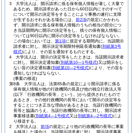
3
大学法人は、開示請求に係る保有個人情報が著しく大量で
あるため、開示請求があった日から60日以内にそのすべて
について開示の決定等をすることにより事務の遂行に支障
が生ずるおそれがある場合には、
前2項
の規定にかかわら
ず、開示請求に係る保有個人情報のうちの相当の部分につ
き当該期間内に開示の決定等をし、残りの保有個人情報に
ついては90日以内に開示の決定等をしなければならない。
この場合においては、
第1項
に規定する期間内に、当該開示
請求者に対し、開示決定等期限特例延長通知書
(
別紙第3号
様式
)
により、その旨を通知するものとする。
4
大学法人は、開示の決定等をしたときは、当該開示請求者
に対し、開示決定通知書
(
別紙第10―1号様式
)
又は開示をし
ない旨の決定通知書
(
別紙第10―2号様式
)
により、その旨を
通知しなければならない。
(事案の移送)
第8条
大学法人は、法第85条の規定により開示請求に係る
保有個人情報が他の行政機関の長及び他の独立行政法人等
(以下「行政機関の長等」という。)
から提供されたもので
あるとき、その他行政機関の長等において開示の決定等を
することにつき正当な理由があるときは、当該行政機関の
長等と協議のうえ、当該行政機関の長等に対し、開示請求
事案移送書
(
別紙第4―1号様式
又は
別紙第4―2号様式
)
によ
り移送する。
2
大学法人は、
前項
の規定により他の行政機関の長等に事案
を移送した場合は、当該開示請求者に対し、開示請求事案