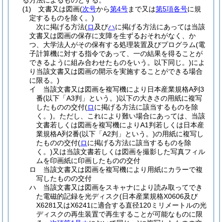
る方法によるものとする。
(1)
文書又は図画
(
次号
から
第4号
まで又は
第5項各号
に規
定するものを除く。)
次に掲げる方法
(
ロ
及び
ハ
に掲げる方法にあっては当該
文書又は図画の保存に支障を生ずるおそれがなく、か
つ、大学法人がその保有する処理装置及びプログラム
(電
子計算機に対する指令であって、一の結果を得ることが
できるように組み合わせたものをいう。以下同じ。)
によ
り当該文書又は図画の開示を実施することができる場合
に限る。)
イ
当該文書又は図画を複写機により日本産業規格A列3
番
(以下「A3判」という。)
以下の大きさの用紙に複写
したものの交付
(
ロ
に掲げる方法に該当するものを除
く。)
。
ただし、これにより難い場合にあっては、当該
文書若しくは図画を複写機によりA1判若しくは日本産
業規格A列2番
(以下「A2判」という。)
の用紙に複写し
たものの交付
(
ロ
に掲げる方法に該当するものを除
く。)
又は当該文書若しくは図画を撮影した写真フィル
ムを印画紙に印画したものの交付
ロ
当該文書又は図画を複写機により用紙にカラーで複
写したものの交付
ハ
当該文書又は図画をスキャナにより読み取ってでき
た電磁的記録を光ディスク
(日本産業規格X0606及び
X6281又はX6241に適合する直径120ミリメートルの光
ディスクの再生装置で再生することが可能なものに限