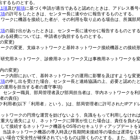
出するものとする。
1項
及び
前項
に基づく申請が適当であると認めたときは、アドレス番号
前項
の許可をしたときは、センター長に速やかに報告するものとする。
トワークに機器を接続した者が、その利用を取り止める場合は、所属部
前項
の届け出があったときは、センター長に速やかに報告するものとす
係わる経費については、申請者が負担するものとする。
の変更)
ワークの変更、支線ネットワークと基幹ネットワーク接続機器との接続
育研究用ネットワーク、診療用ネットワーク又は事務用ネットワークを
内の変更)
ワーク内部において、基幹ネットワークの運用に影響を及ぼすような変
前項
の申し出を受けた場合、センター長と連絡協議の上、必要と認めた
クの運用を担当する者の遵守事項)
、センター職員、部局管理者及び部局担当者は、学内ネットワークを利
者の責任)
ク利用者
(以下「利用者」という。)
は、部局管理者に許可されたIPア
ネットワークの円滑な運営を妨げないよう、良識をもって利用しなけれ
は重大な過失により、ネットワークに障害が生じた場合は、責任を負わ
として接続するネットワーク機器をOS等のセキュリティアップデートを
、当該ネットワーク機器の導入時及び長期間未接続等の場合は遅滞なく
ない場合で安全性が確保されているものは除くものとする。
また、当該