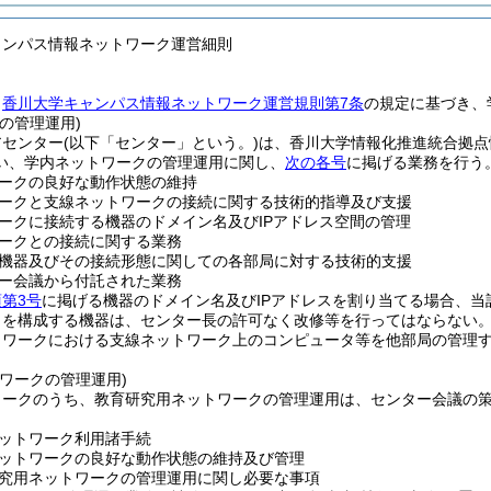
ャンパス情報ネットワーク運営細則
、
香川大学キャンパス情報ネットワーク運営規則第7条
の規定に基づき、
の管理運用)
アセンター
(以下「センター」という。)
は、香川大学情報化推進統合拠点
い、学内ネットワークの管理運用に関し、
次の各号
に掲げる業務を行う
ークの良好な動作状態の維持
ークと支線ネットワークの接続に関する技術的指導及び支援
ークに接続する機器のドメイン名及びIPアドレス空間の管理
ークとの接続に関する業務
機器及びその接続形態に関しての各部局に対する技術的支援
ー会議から付託された業務
第3号
に掲げる機器のドメイン名及びIPアドレスを割り当てる場合、当
クを構成する機器は、センター長の許可なく改修等を行ってはならない
トワークにおける支線ネットワーク上のコンピュータ等を他部局の管理
ワークの管理運用)
ワークのうち、教育研究用ネットワークの管理運用は、センター会議の
ットワーク利用諸手続
ットワークの良好な動作状態の維持及び管理
究用ネットワークの管理運用に関し必要な事項