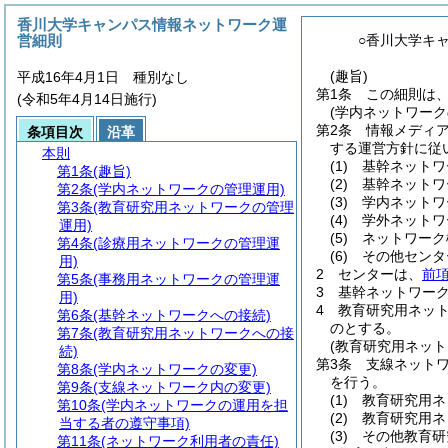
香川大学キャンパス情報ネットワーク運
営細則
○香川大学キ
(趣旨)
平成16年4月1日 種別なし
第1条
この細則は
(令和5年4月14日施行)
(学内ネットワーク
第2条
情報メディ
条項目次
沿革
する運営方針に従
本則
(1)
基幹ネットワ
第1条
(趣旨)
(2)
基幹ネットワ
第2条
(学内ネットワークの管理運用)
(3)
学内ネットワ
第3条
(教育研究用ネットワークの管理
(4)
学外ネットワ
運用)
(5)
ネットワーク
第4条
(診療用ネットワークの管理運
(6)
その他センタ
用)
2
センターは、
前項
第5条
(事務用ネットワークの管理運
3
基幹ネットワー
用)
4
教育研究用ネッ
第6条
(基幹ネットワークへの接続)
のとする。
第7条
(教育研究用ネットワークへの接
(教育研究用ネット
続)
第3条
支線ネット
第8条
(学内ネットワークの変更)
を行う。
第9条
(支線ネットワーク内の変更)
(1)
教育研究用ネ
第10条
(学内ネットワークの運用を担
(2)
教育研究用ネ
当する者の遵守事項)
(3)
その他教育研
第11条
(ネットワーク利用者の責任)