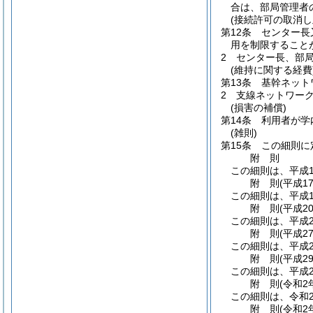
合は、部局管理者
(接続許可の取消し
第12条
センター長
用を制限すること
2
センター長、部
(維持に関する経費
第13条
基幹ネット
2
支線ネットワー
(損害の補償)
第14条
利用者が学
(雑則)
第15条
この細則に
附
則
この細則は、平成1
附
則
(平成1
この細則は、平成1
附
則
(平成2
この細則は、平成2
附
則
(平成2
この細則は、平成2
附
則
(平成2
この細則は、平成2
附
則
(令和2
この細則は、令和
附
則
(令和2