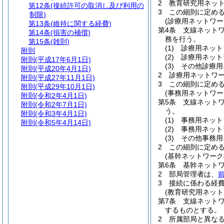
2
教育研究用ネッ
第12条
(接続許可の取消し及び利用の
3
この細則に定め
制限)
(診療用ネットワー
第13条
(維持に関する経費)
第4条
支線ネット
第14条
(損害の補償)
務を行う。
第15条
(雑則)
(1)
診療用ネット
附則
(2)
診療用ネット
附則
(平成17年6月1日)
(3)
その他診療用
附則
(平成20年4月1日)
2
診療用ネットワ
附則
(平成27年11月1日)
3
この細則に定め
附則
(平成29年10月1日)
(事務用ネットワー
附則
(令和2年4月1日)
第5条
支線ネット
附則
(令和2年7月1日)
う。
附則
(令和3年4月1日)
(1)
事務用ネット
附則
(令和5年4月14日)
(2)
事務用ネット
(3)
その他事務用
2
この細則に定め
(基幹ネットワーク
第6条
基幹ネット
2
部局管理者は、
3
接続に係わる経
(教育研究用ネット
第7条
支線ネット
するものとする。
2
所属部局と異な