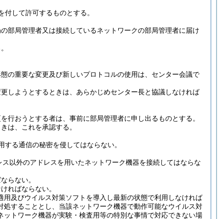
を付して許可するものとする。
局の部局管理者又は接続しているネットワークの部局管理者に届け
る。
形態の重要な変更及び新しいプロトコルの使用は、センター会議で
変更しようとするときは、あらかじめセンター長と協議しなければ
更を行おうとする者は、事前に部局管理者に申し出るものとする。
ときは、これを承認する。
用する通信の秘密を侵してはならない。
ドレス以外のアドレスを用いたネットワーク機器を接続してはならな
ばならない。
なければならない。
適用及びウイルス対策ソフトを導入し最新の状態で利用しなければ
対処することとし、当該ネットワーク機器で動作可能なウイルス対
ネットワーク機器が実験・検査用等の特別な事情で対応できない場