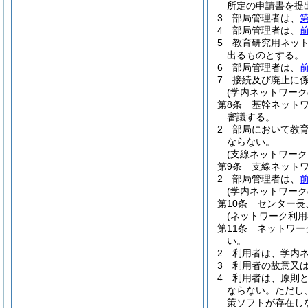
所定の申請書を提
3
部局管理者は、
第
4
部局管理者は、
5
教育研究用ネッ
出るものとする。
6
部局管理者は、
7
接続及び廃止に
(学内ネットワーク
第8条
基幹ネット
審議する。
2
部局において教
ならない。
(支線ネットワーク
第9条
支線ネット
2
部局管理者は、
(学内ネットワー
第10条
センター長
(ネットワーク利用
第11条
ネットワー
い。
2
利用者は、学内
3
利用者の故意又
4
利用者は、原則
ならない。
ただし
策ソフトが存在し