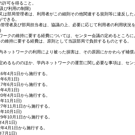
の許可を得ること。
及び利用の制限)
又は部局管理者は、利用者がこの細則その他関連する規則等に違反した
ができる。
局管理者及び部局担当者は、協議の上、必要に応じて利用者の利用状況
)
ワークの維持に要する経費については、センター会議の定めるところに
クの維持に要する経費は、原則として当該部局で負担するものとする。
内ネットワークの利用により被った損害は、その原因にかかわらず補償
定めるもののほか、学内ネットワークの運営に関し必要な事項は、セン
6年4月1日から施行する。
7年6月1日
)
7年6月1日から施行する。
0年4月1日
)
0年4月1日から施行する。
7年11月1日
)
7年11月1日から施行する。
9年10月1日
)
9年10月1日から施行する。
年4月1日
)
2年4月1日から施行する。
年7月1日
)