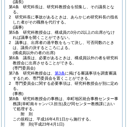
(議長)
第4条
研究科長は、研究科教授会を招集し、その議長とな
る。
2
研究科長に事故があるときは、あらかじめ研究科長の指名
した者がその職務を代行する。
(議事)
第5条
研究科教授会は、構成員の3分の2以上の出席がなけ
れば議事を開くことができない。
2
議事は、出席者の過半数をもって決し、可否同数のとき
は、議長の決するところによる。
(構成員以外の者の出席)
第6条
議長は、必要があるときは、構成員以外の者を研究科
教授会に出席させることができる。
(専門委員会)
第7条
研究科教授会は、
第3条
に掲げる審議事項を調査審議
するため、専門委員会を置くことができる。
2
専門委員会に関する必要事項は、研究科教授会が別に定め
る。
(事務)
第8条
研究科教授会の事務は、幸町地区統合事務センター事
務課
(幸町南キャンパス担当)
及び同センター教務課におい
て処理する。
附
則
この規程は、平成16年4月1日から施行する。
附
則
(平成23年4月1日
)