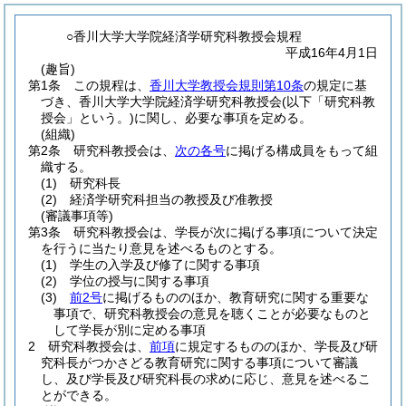
○香川大学大学院経済学研究科教授会規程
平成16年4月1日
(趣旨)
第1条
この規程は、
香川大学教授会規則第10条
の規定に基
づき、香川大学大学院経済学研究科教授会
(以下「研究科教
授会」という。)
に関し、必要な事項を定める。
(組織)
第2条
研究科教授会は、
次の各号
に掲げる構成員をもって組
織する。
(1)
研究科長
(2)
経済学研究科担当の教授及び准教授
(審議事項等)
第3条
研究科教授会は、学長が次に掲げる事項について決定
を行うに当たり意見を述べるものとする。
(1)
学生の入学及び修了に関する事項
(2)
学位の授与に関する事項
(3)
前2号
に掲げるもののほか、教育研究に関する重要な
事項で、研究科教授会の意見を聴くことが必要なものと
して学長が別に定める事項
2
研究科教授会は、
前項
に規定するもののほか、学長及び研
究科長がつかさどる教育研究に関する事項について審議
し、及び学長及び研究科長の求めに応じ、意見を述べるこ
とができる。