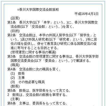
○香川大学国際交流会館規程
平成16年4月1日
(設置)
第1条
香川大学
(以下「本学」という。)
に、香川大学国際交
流会館
(以下「交流会館」という。)
を置く。
(目的)
第2条
交流会館は、本学の外国人留学生
(以下「留学生」と
いう。)
及び外国人研究者
(以下「研究者」という。)
等に居
住の場を提供し、併せて教育及び研究に係る国際交流の促
進に寄与することを目的とする。
(管理運営に関する事項の審議)
第3条
交流会館の管理運営に関する事項は、香川大学医学部
国際交流委員会
(以下「委員会」という。)
で審議する。
(職員)
第4条
交流会館に次の職員を置く。
(1)
館長
(2)
主事
(3)
その他必要な職員
(館長)
第5条
館長は、医学部長をもって充てる。
2
館長は、交流会館の館務を掌理する。
(主事)
第6条
主事は、委員長をもって充てる。