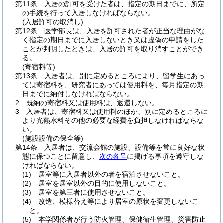
第11条
入居の許可を受けた者は、指定の期日までに、所定
の手続を行って入居しなければならない。
(入居許可の取消し)
第12条
医学部長は、入居を許可された者が正当な理由がな
く指定の期日までに入居しないとき又は虚偽の申請をした
ことが判明したときは、入居の許可を取り消すことができ
る。
(寄宿料等)
第13条
入居者は、別に定めるところにより、留学生にあっ
ては寄宿料を、研究者にあっては使用料を、毎月指定の期
日までに納付しなければならない。
2
既納の寄宿料又は使用料は、返還しない。
3
入居者は、寄宿料又は使用料のほか、別に定めるところに
より光熱水料その他の必要な経費を負担しなければならな
い。
(施設設備の保全等)
第14条
入居者は、交流会館の施設、設備等を常に良好な状
態に保つことに留意し、
次の各号
に掲げる事項を遵守しな
ければならない。
(1)
居室等に入居者以外の者を宿泊させないこと。
(2)
居室を居室以外の目的に使用しないこと。
(3)
居室を第三者に使用させないこと。
(4)
改造、模様替え等により居室の原状を変更しないこ
と。
(5)
本学関係者が行う防火管理、保健衛生管理、災害防止