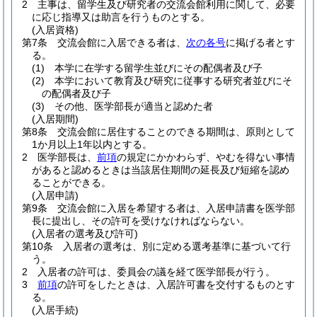
2
主事は、留学生及び研究者の交流会館利用に関して、必要
に応じ指導又は助言を行うものとする。
(入居資格)
第7条
交流会館に入居できる者は、
次の各号
に掲げる者とす
る。
(1)
本学に在学する留学生並びにその配偶者及び子
(2)
本学において教育及び研究に従事する研究者並びにそ
の配偶者及び子
(3)
その他、医学部長が適当と認めた者
(入居期間)
第8条
交流会館に居住することのできる期間は、原則として
1か月以上1年以内とする。
2
医学部長は、
前項
の規定にかかわらず、やむを得ない事情
があると認めるときは当該居住期間の延長及び短縮を認め
ることができる。
(入居申請)
第9条
交流会館に入居を希望する者は、入居申請書を医学部
長に提出し、その許可を受けなければならない。
(入居者の選考及び許可)
第10条
入居者の選考は、別に定める選考基準に基づいて行
う。
2
入居者の許可は、委員会の議を経て医学部長が行う。
3
前項
の許可をしたときは、入居許可書を交付するものとす
る。
(入居手続)