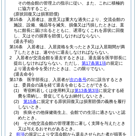
その他会館の管理上の指示に従い、また、これに積極的
に協力すること。
(原状回復又は損害賠償)
第15条
入居者は、故意又は重大な過失により、交流会館の
施設、設備、備品等を滅失、損傷又は汚損したときは、直
ちに館長に届け出るとともに、遅滞なくこれを原状に回復
し、又はその損害を賠償しなければならない。
(退去手続)
第16条
入居者は、入居資格を失ったとき又は入居期間が満
了したときは、速やかに退去しなければならない。
2
入居者が交流会館を退去するときは、退去届を医学部長に
提出しなければならない。
ただし、
第17条第1項
の規定に
より退去命令を受けたときは、この限りでない。
(退去命令)
第17条
医学部長は、入居者が
次の各号
の1に該当するとき
は、委員会の議を経て退去を命じることができる。
(1)
寄宿料若しくは使用料又は
第13条第3項
に規定する経
費を滞納し、督促してもなお納付しないとき。
(2)
第15条
に規定する原状回復又は損害賠償の義務を履行
しないとき。
(3)
疾病その他保健衛生上、会館での生活に適さないと認
めたとき。
(4)
その他交流会館の管理運営に著しく支障を与えたとき
又は与えるおそれがあるとき。
2
前項
の規定により交流会館から退去させられた者が損害を