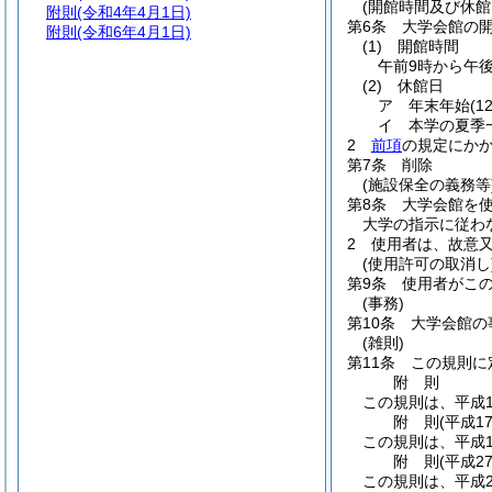
(開館時間及び休館
附則
(令和4年4月1日)
第6条
大学会館の
附則
(令和6年4月1日)
(1)
開館時間
午前9時から午後
(2)
休館日
ア
年末年始
(
イ
本学の夏季
2
前項
の規定にか
第7条
削除
(施設保全の義務等
第8条
大学会館を
大学の指示に従わ
2
使用者は、故意
(使用許可の取消し
第9条
使用者がこ
(事務)
第10条
大学会館の
(雑則)
第11条
この規則に
附
則
この規則は、平成1
附
則
(平成1
この規則は、平成1
附
則
(平成2
この規則は、平成2