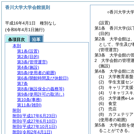
香川大学大学会館規則
○香川大学大
(設置)
平成16年4月1日 種別なし
第1条
香川大学
(以
(令和6年4月1日施行)
(目的)
第2条
大学会館は
条項目次
沿革
として、学生及び
本則
(管理運営)
第1条
(設置)
第3条
大学会館の
第2条
(目的)
2
大学会館の管理
第3条
(管理運営)
(施設)
第4条
(施設)
第4条
大学会館に
第5条
(使用者の範囲)
(1)
大学教育基盤
第6条
(開館時間及び休館日)
(2)
学生支援セン
第7条
(3)
キャリア支援
第8条
(施設保全の義務等)
(4)
リキャリスキ
第9条
(使用許可の取消し)
(5)
大学連携e-L
第10条
(事務)
(6)
食堂
第11条
(雑則)
(7)
売店
附則
(8)
カフェテリア
附則
(平成17年6月23日)
(使用者の範囲)
附則
(平成27年6月10日)
第5条
大学会館を
附則
(平成27年10月1日)
ることができる。
附則
(令和2年4月1日)