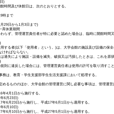
日)
開館時間及び休館日は、次のとおりとする。
9時まで
12月29日から1月3日まで)
一斉休業期間
かわらず、管理運営責任者が特に必要と認めた場合は、臨時に開館時間
)
使用する者
(以下「使用者」という。)
は、大学会館の施設及び設備の保全
なければならない。
又は過失により施設・設備を滅失、破損又は汚損したときは、これを原
)
の規則に違反した場合には、管理運営責任者は使用の許可を取り消すこ
事務は、教育・学生支援部学生生活支援課において処理する。
定めるもののほか、大学会館の管理運営に関し必要な事項は、管理運営
6年4月1日から施行する。
7年6月23日
)
7年6月23日から施行し、平成17年6月1日から適用する。
7年6月10日
)
7年6月10日から施行し、平成27年5月1日から適用する。