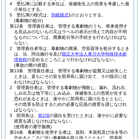
4
受払簿に記載する単位は、保健衛生上の危害を考慮した最
小単位とする。
5
受払簿の様式は、
別紙様式
1のとおりとする。
(毒劇物の処分)
第12条
管理責任者は、管理する毒劇物のうち、将来使用す
る見込みのないもの又はラベルの表示が消えて内容が不明
なものについては、廃棄処分等の手続きを行わなければな
らない。
2
管理責任者等は、毒劇物の廃液、空容器等を処分するとき
は、法、同法施行令及び
国立大学法人香川大学特殊排水処
理規程
の定めるところにより行わなければならない。
(事故の際の措置)
第13条
管理責任者は、管理する毒劇物が盗難又は紛失した
ときは、直ちにその旨を部局長に届け出て、その指示に従
わなければならない。
2
管理責任者は、管理する毒劇物が飛散し、漏れ、流れ出、
しみ出又は地下等にしみ込み、保健衛生上の危害が生ずる
恐れがあるときは、速やかに部局長に届け出るとともに、
その危害を防止するための必要な応急の措置を講じなけれ
ばならない。
3
部局長は、
前2項
の届出を受けたときは、速やかに必要な
措置を講じなければならない。
(使用者の遵守義務)
第14条
毒劇物を使用する者は、規則、本規程及び法令等の
定めるところに従い毒劇物を取り扱うとともに、部局長、