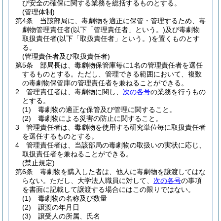
び安全の確保に関する業務を総括するものとする。
(管理体制)
第4条
当該部局に、毒劇物を適正に保管・管理するため、毒
劇物管理責任者
(以下「管理責任者」という。)
及び毒劇物
取扱責任者
(以下「取扱責任者」という。)
を置くものとす
る。
(管理責任者及び取扱責任者)
第5条
部局長は、毒劇物保管庫毎に1名の管理責任者を選任
するものとする。
ただし、管理できる範囲において、複数
の毒劇物保管庫の管理責任者を兼ねることができる。
2
管理責任者は、毒劇物に関し、
次の各号
の業務を行うもの
とする。
(1)
毒劇物の適正な保管及び管理に関すること。
(2)
毒劇物による災害の防止に関すること。
3
管理責任者は、毒劇物を使用する研究単位毎に取扱責任者
を選任するものとする。
4
管理責任者は、当該部局の毒劇物の取扱いの実状に応じ、
取扱責任者を兼ねることができる。
(禁止規定)
第6条
毒劇物を購入した者は、他人に毒劇物を譲渡してはな
らない。
ただし、大学法人職員に対して、
次の各号
の事項
を書面に記載して譲渡する場合にはこの限りではない。
(1)
毒劇物の名称及び数量
(2)
譲渡の年月日
(3)
譲受人の所属、氏名