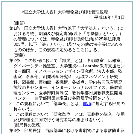
○国立大学法人香川大学毒物及び劇物管理規程
平成16年4月1日
(趣旨)
第1条
国立大学法人香川大学
(以下「大学法人」という。)
に
おける毒物、劇物及び特定毒物
(以下「毒劇物」という。)
の管理については、毒物及び劇物取締法
(昭和25年法律第
303号。以下「法」という。)
及びその他の法令等に定める
もののほか、この規程の定めるところによる。
(定義)
第2条
この規程において「部局」とは、各戦略室、広報室、
ダイバーシティ推進室、大学連携e―Learning教育支援セン
ター四国、イノベーションデザイン研究所、法人本部、監
査室、各学部、創発科学研究科、地域マネジメント研究
科、図書館、博物館、各機構、各拠点、学内共同教育研究
施設の各センター、インターナショナルオフィス、保健管
理センター、医学部附属病院、教育学部附属教職支援開発
センター、農学部附属農場及び各附属学校園をいう。
2
この規程において「部局長」とは、
前項
に規定する部局の
長をいう。
3
この規程において「研究単位」とは、毒劇物の購入、使用
及び管理を共同で行う研究者等の集まりをいう。
(部局長の業務)
第3条
部局長は、当該部局における毒劇物による事故防止及