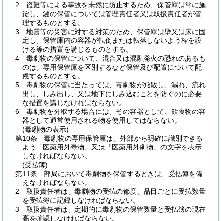
2
盗難等による事故を未然に防止するため、保管庫は常に施
錠し、鍵の保管については管理責任者又は取扱責任者が管
理するものとする。
3
地震等の災害に対する対策のため、保管庫は壁又は床に固
定し、保管庫内の容器が転倒または転落しないよう枠を設
ける等の措置を講じるものとする。
4
毒劇物の保管について、混合又は混融発火の恐れのあるも
のは、専用保管庫を区別するなど保管及び配置について配
慮するものとする。
5
毒劇物の保管に当たっては、毒劇物が飛散し、漏れ、流れ
出し、しみ出し、又は地下にしみ込むことを防ぐのに必要
な措置を講じなければならない。
6
毒劇物を分取する場合には、その容器として、飲食物の容
器として通常使用される物を使用してはならない。
(毒劇物の表示)
第10条
毒劇物の専用保管庫は、外部から明確に識別できる
よう「医薬用外毒物」又は「医薬用外劇物」の文字を表示
しなければならない。
(受払簿)
第11条
部局において毒劇物を保管するときは、受払簿を備
えなければならない。
2
取扱責任者は、毒劇物の受払の都度、品目ごとに受払数量
を受払簿に記録しなければならない。
3
取扱責任者は、定期的に毒劇物の保管数量と受払簿の現在
高を確認しなければならない。