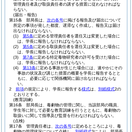
管理責任者及び取扱責任者の講ずる措置に従わなければな
らない。
(届出・報告)
第15条
部局長は、
次の各号
に掲げる報告及び届出について
所定の事項が発した都度、遅滞なく作成し、報告又は届け
出なければならない。
(1)
第5条
に定める管理責任者を選任又は変更した場合に
は、学長に報告しなければならない。
(2)
第5条
に定める取扱責任者を選任又は変更した場合に
は、学長に報告しなければならない。
(3)
第7条
に定める特定毒物研究者の許可を受けた場合に
は、学長に報告しなければならない。
(4)
第13条
に定める事故が生じた場合には、速やかにその
事故の状況及び講じた措置の概要を学長に報告するとと
もに、必要に応じて関係機関に届け出なければならな
い。
2
前項
の規定により、学長に報告する
様式
は、
別紙様式
2の
とおりとする。
(教育訓練)
第16条
部局長は、毒劇物の管理に関し、当該部局の職員、
学生等に対して必要な教育訓練を行うとともに、毒劇物の
取扱いに関して指導及び監督を行わなければならない。
(点検)
第17条
管理責任者は、
次の各号
に定めるところにより、毒
劇物の管理状況について点検し、
別紙様式
3により、部局長