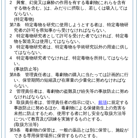
2
興奮、幻覚又は麻酔の作用を有する毒劇物
(これらを含有
する物を含む。)
は、みだりに摂取し、若しくは吸入しては
ならない。
(特定毒物)
第7条
特定毒物を研究に使用しようとする者は、特定毒物研
究者の許可を県知事から受けなければならない。
2
特定毒物研究者として許可を受けた者でなければ、特定毒
物を製造又は使用してはならない。
3
特定毒物研究者は、特定毒物を学術研究以外の用途に供し
てはならない。
4
特定毒物研究者でなければ、特定毒物を所持してはならな
い。
(事故防止等)
第8条
管理責任者は、毒劇物の購入に当たっては計画的に行
い、保管期間の短縮及び在庫量の少量化に努めなければな
らない。
2
管理責任者は、毒劇物の盗難及び紛失等の事故防止に努め
なければならない。
3
取扱責任者は、管理責任者の指示に従い、
前項
に規定する
事故防止に努めるほか、毒劇物による保健衛生上の危害を
未然に防止するため、使用する者に対し安全な取扱方法等
について教育及び訓練を実施するものとする。
(取扱方法等)
第9条
毒劇物の保管は、一般の薬品とは別に保管し、施錠が
できる専用保管場所に保管するものとする。