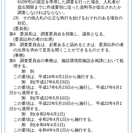
6109号)
の規定を準用した調査を行った場合、入札者が
提出期限までに作成要領に従った資料等が提出されたか
調査しなければならない。
(3)
その他入札の公正な執行を妨げるおそれのある場合の
対応。
(委員長)
第4 委員長は、調査委員会を招集し、議長となる。
(委員以外の者の出席)
第5 調査委員会は、必要あると認めるときは、委員以外の者
の出席を求めて意見を聞くことができるものとする。
(事務)
第6 調査委員会の事務は、施設環境部施設企画課において処
理する。
附
則
この要項は、平成16年4月1日から施行する。
附
則
(平成17年6月23日
)
この要項は、平成17年6月23日から施行し、平成17年6月1
日から適用する。
附
則
(平成22年5月10日
)
この要項は、平成22年5月10日から施行し、平成22年4月1
日から適用する。
附
則
(令和2年4月1日
)
この要項は、令和2年4月1日から施行する。
附
則
(令和4年4月1日
)
この要項は、令和4年4月1日から施行する。