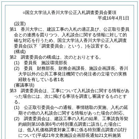
○国立大学法人香川大学公正入札調査委員会要項
平成16年4月1日
(設置)
第1 香川大学に、建設工事の入札の適正及び、公正取引委員
会との連携を図りつつ、入札談合に関する情報に対して的
確な対応を行うため、国立大学法人香川大学公正入札調査
委員会
(以下「調査委員会」という。)
を設置する。
(構成)
第2 調査委員会の構成は、次のとおりとする。
(1)
委員長 施設環境部長
(2)
委員 財務部長、財務企画課長、施設企画課長、香川
大学以外の公共工事発注機関での発注者の立場での実務
経験を有している者1名
(審議事項)
第3 調査委員会は、工事について入札談合に関する情報があ
った場合には、次に掲げる事項を調査し審議するものとす
る。
(1)
公正取引委員会への通報、事情聴取の実施、入札の延
期その他の入札談合に関する情報があった場合の対応。
(2)
調査委員会は、建設工事の入札の結果、工事請負等契
約細則第10条第6号の特別重点調査に該当した場合に
は、低入札価格調査対象工事に係る特別重点調査の試行
について
(平成21年文教施設企画部長通知21文科施第