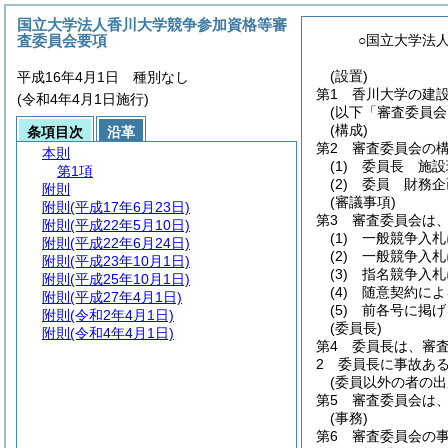
国立大学法人香川大学競争参加資格等審
査委員会要項
○国立大学法
(設置)
平成16年4月1日 種別なし
第1 香川大学の建
(令和4年4月1日施行)
(以下「審査委員会
(構成)
条項目次
沿革
第2 審査委員会の
本則
(1)
委員長 施設
第1項
(2)
委員 財務企
附則
(審議事項)
附則
(平成17年6月23日)
第3 審査委員会は
附則
(平成22年5月10日)
(1)
一般競争入札
附則
(平成22年6月24日)
(2)
一般競争入札
附則
(平成23年10月1日)
(3)
指名競争入札
附則
(平成25年10月1日)
(4)
随意契約によ
附則
(平成27年4月1日)
(5)
前各号に掲げ
附則
(令和2年4月1日)
(委員長)
附則
(令和4年4月1日)
第4 委員長は、審
2 委員長に事故あ
(委員以外の者の出
第5 審査委員会は
(事務)
第6 審査委員会の