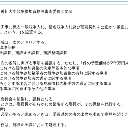
人香川大学競争参加資格等審査委員会要項
設工事に係る一般競争入札、指名競争入札及び随意契約を公正かつ厳正
」という。)
を設置する。
構成は、次のとおりとする。
環境部長
画課長、施設企画課長、施設整備課長
、次の各号に掲げる事項を審議する。ただし、1件の予定価格が2千万円
における競争参加資格の決定等基本的な事項
における競争参加希望者の競争参加資格の有無に関する事項
における競争参加者の選定に関する事項
ろうとする場合における見積依頼の相手方の選定に関する事項
る事項に関連するその他の事項
査委員会を招集し、議長となる。
るときは、委員長があらかじめ指名する委員が、その職務を代行する。
席)
、必要があると認めるときは、委員以外の者の出席を求めて意見を聞く
事務は、施設企画課において処理する。